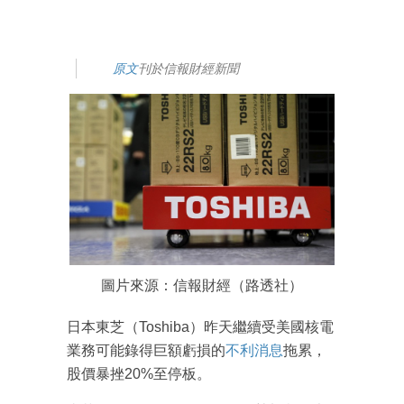
原文
刊於信報財經新聞
圖片來源：信報財經（路透社）
日本東芝（Toshiba）昨天繼續受美國核電
業務可能錄得巨額虧損的
不利消息
拖累，
股價暴挫20%至停板。