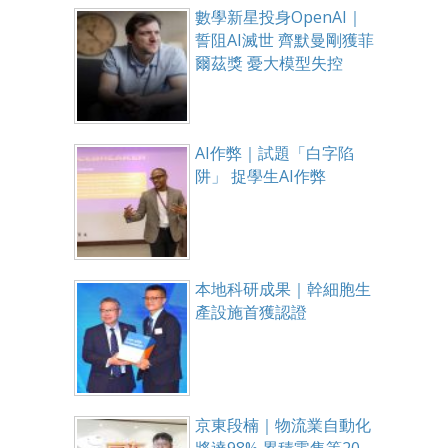
數學新星投身OpenAI｜
誓阻AI滅世 齊默曼剛獲菲
爾茲獎 憂大模型失控
AI作弊｜試題「白字陷
阱」 捉學生AI作弊
本地科研成果｜幹細胞生
產設施首獲認證
京東段楠｜物流業自動化
將達98% 累積零售等20