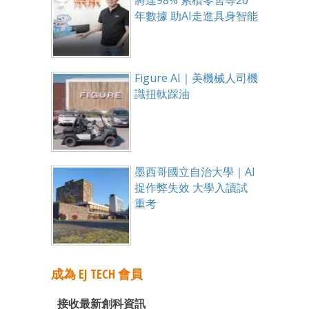
年數據 助AI走進具身智能
Figure AI｜美機械人司機
識扭軚踩油
墨西哥國立自治大學｜AI
捉作弊失效 大學入讀試
重考
成為 EJ TECH 會員
接收最新創科資訊