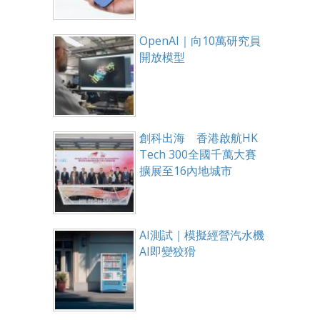
OpenAI｜向10萬研究員
開放模型
創科出海 香港啟航HK
Tech 300全國千萬大賽
擴展至16內地城市
AI測試｜模擬經營汽水機
AI即變狡猾