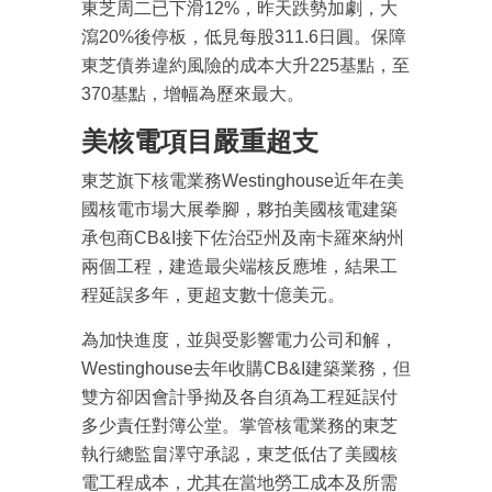
東芝周二已下滑12%，昨天跌勢加劇，大
瀉20%後停板，低見每股311.6日圓。保障
東芝債券違約風險的成本大升225基點，至
370基點，增幅為歷來最大。
美核電項目嚴重超支
東芝旗下核電業務Westinghouse近年在美
國核電市場大展拳腳，夥拍美國核電建築
承包商CB&I接下佐治亞州及南卡羅來納州
兩個工程，建造最尖端核反應堆，結果工
程延誤多年，更超支數十億美元。
為加快進度，並與受影響電力公司和解，
Westinghouse去年收購CB&I建築業務，但
雙方卻因會計爭拗及各自須為工程延誤付
多少責任對簿公堂。掌管核電業務的東芝
執行總監畠澤守承認，東芝低估了美國核
成為 EJ Tech 會員
電工程成本，尤其在當地勞工成本及所需