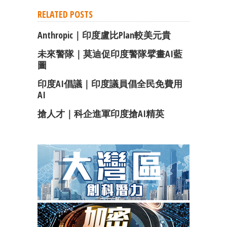
RELATED POSTS
Anthropic｜印度盧比Plan較美元貴
未來警隊｜莫迪促印度警隊擘畫AI藍
圖
印度AI倡議｜印度議員倡全民免費用
AI
搶人才｜科企進軍印度搶AI精英