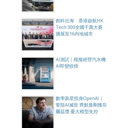
創科出海 香港啟航HK
Tech 300全國千萬大賽
擴展至16內地城市
AI測試｜模擬經營汽水機
AI即變狡猾
數學新星投身OpenAI｜
誓阻AI滅世 齊默曼剛獲菲
爾茲獎 憂大模型失控