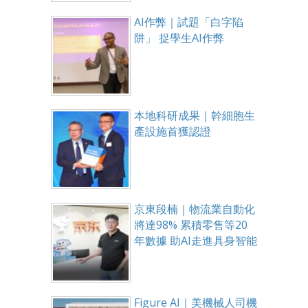
AI作弊｜試題「白字陷
阱」 捉學生AI作弊
本地科研成果｜幹細胞生
產設施首獲認證
京東段楠｜物流業自動化
將達98% 累積零售等20
年數據 助AI走進具身智能
Figure AI｜美機械人司機