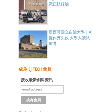
識扭軚踩油
墨西哥國立自治大學｜AI
捉作弊失效 大學入讀試
重考
成為 EJ TECH 會員
接收最新創科資訊