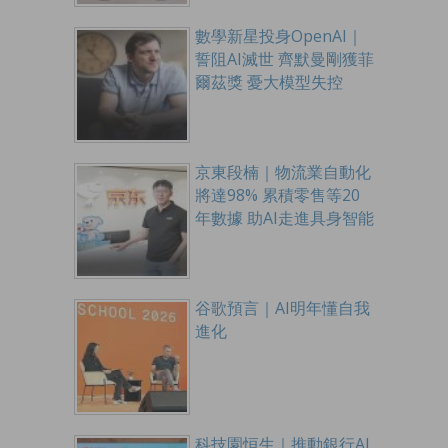
數學新星投身OpenAI｜
誓阻AI滅世 齊默曼剛獲菲
爾茲獎 憂大模型失控
京東段楠｜物流業自動化
將達98% 累積零售等20
年數據 助AI走進具身智能
谷歌預言｜AI明年懂自我
進化
科技園恒生｜推動銀行AI