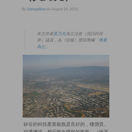
By
StartupBeat
on August 10, 2015
本文作者
莫乃光
為立法會（資訊科技
界）議員，為《信報》撰寫專欄
「專業
為公」
矽谷的科技產業氣氛是良好的，樓價貴、
交通擠逼，都反映出熾熱的氣氛。（維基