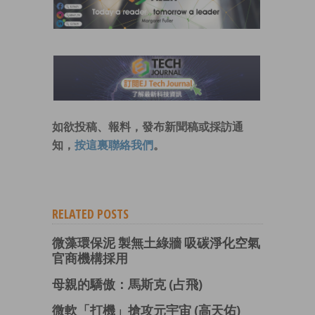
如欲投稿、報料，發布新聞稿或採訪通
知，
按這裏聯絡我們
。
RELATED POSTS
微藻環保泥 製無土綠牆 吸碳淨化空氣
官商機構採用
母親的驕傲：馬斯克 (占飛)
微軟「打機」搶攻元宇宙 (高天佑)