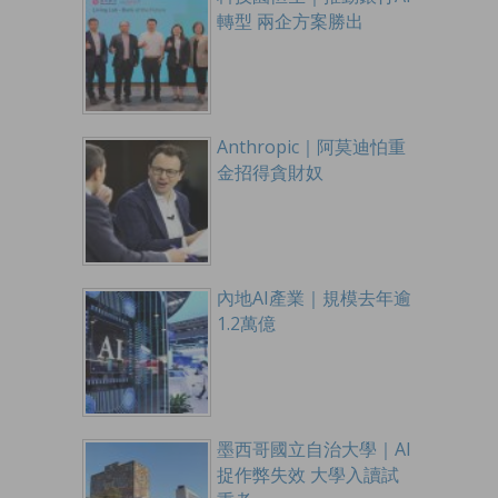
轉型 兩企方案勝出
Anthropic｜阿莫迪怕重
金招得貪財奴
內地AI產業｜規模去年逾
1.2萬億
墨西哥國立自治大學｜AI
捉作弊失效 大學入讀試