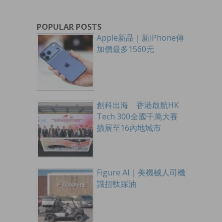
POPULAR POSTS
Apple新品｜新iPhone傳
加價最多1560元
創科出海 香港啟航HK
Tech 300全國千萬大賽
擴展至16內地城市
Figure AI｜美機械人司機
識扭軚踩油