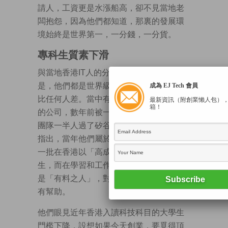
請人，工資更是水漲船高，卻不見當地老
闆抱怨，因為他們都知道，那裏的發展環
境始終是世界第一，一分錢，一分貨。
專科生質素下滑
與當地香港IT人的分享中，可以肯定的
是，他們都是世界級的，在矽谷的成績不
成為 EJ Tech 會員
比任何人差。當中有幾位朋友在香港創業
最新資訊（附創業懶人包）
箱！
的公司，數年前被一家美國公司收購後，
團隊一半人過了矽谷繼續發展，他們特別
指出，當年他們屬於2000年科網熱潮最後
一批在香港以「高成績」入讀電腦科的學
生，而在學習和工作環境遇上的同輩，都
是「有料之人」，對他們這些年的發展大
有幫助。
他們眼見近年香港入讀科技科目的大學生
門檻下降，設想如果今天創業，要覓得頂