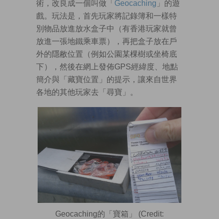
術，改良成一個叫做「
Geocaching
」的遊
戲。玩法是，首先玩家將記錄簿和一樣特
別物品放進放水盒子中（有香港玩家就曾
放進一張地鐵乘車票），再把盒子放在戶
外的隱敝位置（例如公園某棵樹或坐椅底
下），然後在網上發佈GPS經緯度、地點
簡介與「藏寶位置」的提示，讓來自世界
各地的其他玩家去「尋寶」。
Geocaching的「寶箱」 (Credit: