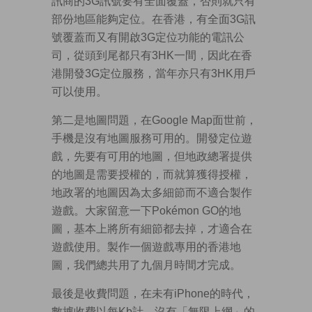
訊商的3G訊號要有全面覆蓋，否則就只有
部份地區能夠定位。在香港，有全面3G訊
號覆蓋而又有開啟3G定位功能的電訊公
司，從頭到尾都只有3HK一間，因此在香
港開發3G定位服務，當年亦只有3HK用戶
可以使用。
第二是地圖問題，在Google Map面世前，
手機是沒有地圖服務可用的。開發定位遊
戲，先要有可用的地圖，但地政總署提供
的地圖是需要授權的，而就算獲得授權，
地政署的地圖因為太多細節而不適合製作
遊戲。大家留意一下Pokémon GO的地
圖，基本上將所有細節都去掉，才適合在
遊戲使用。製作一個遊戲專用的香港地
圖，我們總共用了九個月時間才完成。
最後是收費問題，在未有iPhone的時代，
數據收費以每Kb計，沒有「無限上網」的