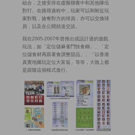
組合，之後安排在虛擬聯賽中和其他隊伍
對打。在搜尋過程中，玩家可以和附近玩
家對戰，搶奪對方的球員，亦可以交換球
員，以及在公開頻道交談。
我在2005-2007年曾推出或設計過的遊戲
玩法，如「定位儲麻雀鬥快食糊」、「定
位儲食材再跟著食譜整甜品」、「以香港
真實地圖玩定位大富翁」等等，大致上都
是跟隨這個模式進行。