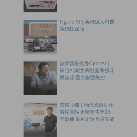
Figure AI｜美機械人司機
識扭軚踩油
數學新星投身OpenAI｜
誓阻AI滅世 齊默曼剛獲菲
爾茲獎 憂大模型失控
京東段楠｜物流業自動化
將達98% 累積零售等20
年數據 助AI走進具身智能