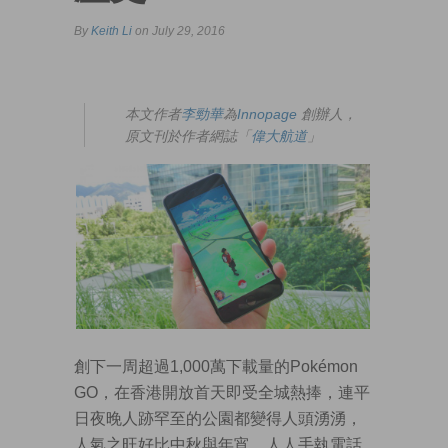
By
Keith Li
on July 29, 2016
本文作者
李勁華
為
Innopage
創辦人，
原文刊於作者網誌「
偉大航道
」
創下一周超過1,000萬下載量的Pokémon
GO，在香港開放首天即受全城熱捧，連平
日夜晚人跡罕至的公園都變得人頭湧湧，
人氣之旺好比中秋與年宵，人人手執電話