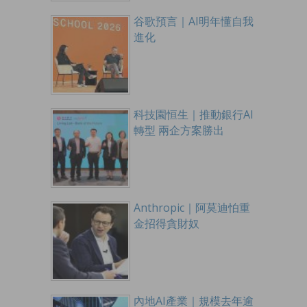
谷歌預言｜AI明年懂自我
進化
科技園恒生｜推動銀行AI
轉型 兩企方案勝出
Anthropic｜阿莫迪怕重
金招得貪財奴
內地AI產業｜規模去年逾