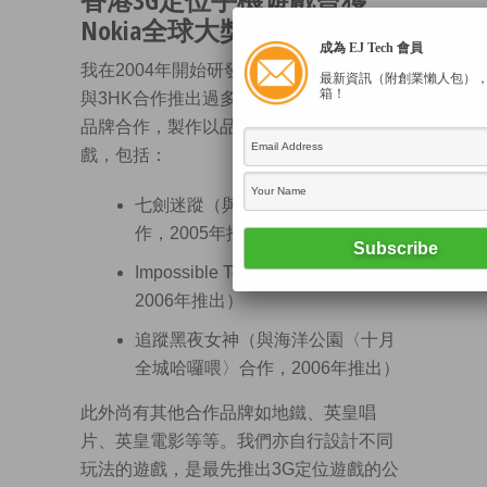
Nokia全球大獎
成為 EJ Tech 會員
我在2004年開始研發在3G手機定位遊戲，
最新資訊（附創業懶人包）
箱！
與3HK合作推出過多個產品，後來亦有和
品牌合作，製作以品牌為主題的定位遊
戲，包括：
七劍迷蹤（與徐克電影〈七劍〉合
作，2005年推出）
Impossible Team（與adidas合作，
2006年推出）
追蹤黑夜女神（與海洋公園〈十月
全城哈囉喂〉合作，2006年推出）
此外尚有其他合作品牌如地鐵、英皇唱
片、英皇電影等等。我們亦自行設計不同
玩法的遊戲，是最先推出3G定位遊戲的公