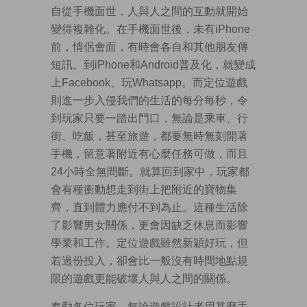
自從手機面世，人與人之間的互動就開始
變得複雜化。在手機面世後，未有iPhone
前，情侶會面，有時會各自和其他朋友傳
短訊。到iPhone和Android普及化，就變成
上Facebook、玩Whatsapp。而定位遊戲
則進一步入侵我們的生活的每分每秒，令
到玩家只要一踏出門口，無論是乘車、行
街、吃飯，甚至旅遊，都要無時無刻開著
手機，留意著附近有心麼任務可做，而且
24小時全無間斷。就算回到家中，玩家都
會有種衝動想走到街上把附近的寶物集
齊，直到體力應付不到為止。這種生活除
了影響男女關係，更會因缺乏休息而影響
學業和工作。定位遊戲雖然新穎好玩，但
若過份投入，卻會比一般沒有時間地點規
限的遊戲更能破壞人與人之間的關係。
奉勸各位玩家，無論遊戲設計者用甚麼手