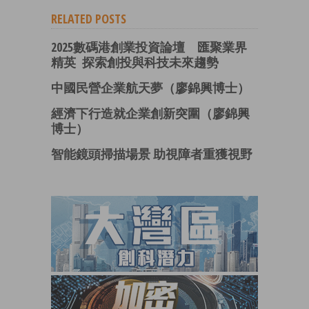
RELATED POSTS
2025數碼港創業投資論壇 匯聚業界
精英 探索創投與科技未來趨勢
中國民營企業航天夢（廖錦興博士）
經濟下行造就企業創新突圍（廖錦興
博士）
智能鏡頭掃描場景 助視障者重獲視野