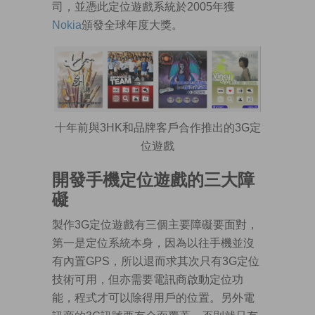
司，並憑此定位遊戲系統於2005年獲
Nokia
頒發全球年度大獎。
十年前與3HK和品牌客戶合作推出的3G定
位遊戲
開發手機定位遊戲的三大障
礙
製作3G定位遊戲有三個主要障礙要面對，
第一是定位系統本身，因為以往手機並沒
有內置GPS，所以退而求其次只有3G定位
技術可用，但亦需要電訊商啟動定位功
能，程式才可以除得用戶的位置。另外電