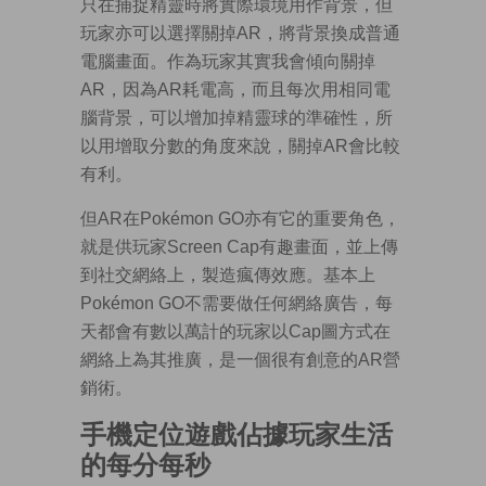
只在捕捉精靈時將實際環境用作背景，但
玩家亦可以選擇關掉AR，將背景換成普通
電腦畫面。作為玩家其實我會傾向關掉
AR，因為AR耗電高，而且每次用相同電
腦背景，可以增加掉精靈球的準確性，所
以用增取分數的角度來說，關掉AR會比較
有利。
但AR在Pokémon GO亦有它的重要角色，
就是供玩家Screen Cap有趣畫面，並上傳
到社交網絡上，製造瘋傳效應。基本上
Pokémon GO不需要做任何網絡廣告，每
天都會有數以萬計的玩家以Cap圖方式在
網絡上為其推廣，是一個很有創意的AR營
銷術。
手機定位遊戲佔據玩家生活
的每分每秒