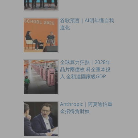
谷歌預言｜AI明年懂自我
進化
全球算力狂熱｜2028年
晶片兩億枚 科企重本投
入 金額達國家級GDP
Anthropic｜阿莫迪怕重
金招得貪財奴