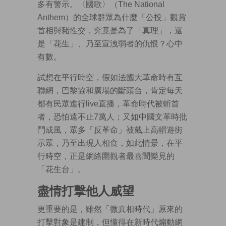
多有警示。〈國歌〉（The National
Anthem）的全球群眾為什麼「公投」觀賞
首相與豬性交，究竟是為了「真理」，還
是「花生」、乃至宣洩弱者的仇恨？心中
有數。
試想在平行時空，假如法國大革命時有互
聯網，巴黎協和廣場的斷頭台，肯定每天
都有民眾進行live直播，革命時代被斬首
者，恐怕遠不止7萬人；又如中國文革時批
鬥成風，眾多「反革命」被戴上高帽遊街
示眾，乃至出現人相食，如此情景，在平
行時空，正是網絡圍觀者最喜聞樂見的
「花生台」。
盡情打擊他人威望
更重要的是，雖然「微真相時代」原來的
打擊對象是建制，但懂得在新時代煽動網