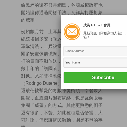
絡民粹的遠不只是網民，各國威權政府也
開始懂得通過同樣手法，瓦解其打壓對象
的威望。
成為 EJ Tech 會員
例如數月前，土耳其撲朔迷離的兵變後，
最新資訊（附創業懶人包）
箱！
總統埃爾多安（Tayyip Erdogan）立刻對
軍隊清洗，士兵被當街暴揍、叛軍跪在埃
爾多安畫像前懺悔、在監獄被脫光衣服毆
打的畫面不斷放送，瞬間土耳其軍隊維持
數十年的「護國者」威嚴崩潰，成為戲謔
對象。又如菲律賓鐵腕總統杜特爾特
（Rodrigo Duterte）不僅允許私刑緝毒，
還放任被擊斃的毒販陳屍街頭，引發眾人
圍觀，血腥圖片遍布網絡，也是瓦解販毒
集團「威望」的方式。其他更熟悉的例子
還有很多，不贅。如此種種是否恰當，大
可討論，但都讓網民激動，則是不爭的事