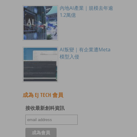
內地AI產業｜規模去年逾
1.2萬億
AI叛變｜有企業遭Meta
模型入侵
成為 EJ TECH 會員
接收最新創科資訊