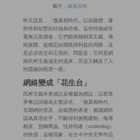
圖片：
維基百科
昨天談及，「微真相時代」以自媒體、爆
炸性和短暫的狂熱為特徵。這些特徵絕非
毫無正面價值，它們能填補精英主義、傳
統媒體、超穩定結構既得利益的局限，這
是必須肯定和正視的。問題是，它同是網
絡民粹主義滋生的溫床，而這又觸及了人
性隱藏的暗黑一面。
網絡變成「花生台」
民粹主義本來就以反權威為標誌，以群眾
爭奪話語權為主要訴求。「微真相時代」
互聯網的普及、自媒體的表達，都讓網民
認為真理在手，不斷得到挑戰建制、侮辱
精英、扭轉輿論、扶持弱者（underdog）
的快感，這種現象，在古今中外文學作品