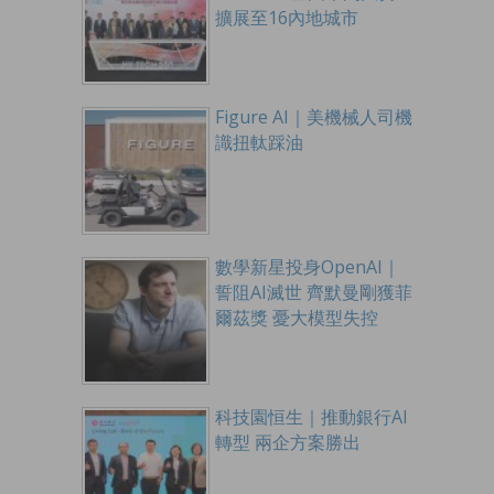
擴展至16內地城市
Figure AI｜美機械人司機
識扭軚踩油
數學新星投身OpenAI｜
誓阻AI滅世 齊默曼剛獲菲
爾茲獎 憂大模型失控
科技園恒生｜推動銀行AI
轉型 兩企方案勝出