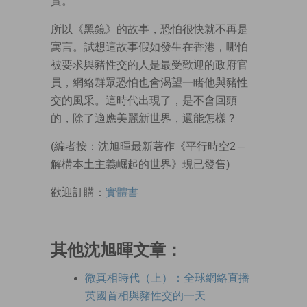
實。
所以《黑鏡》的故事，恐怕很快就不再是
寓言。試想這故事假如發生在香港，哪怕
被要求與豬性交的人是最受歡迎的政府官
員，網絡群眾恐怕也會渴望一睹他與豬性
交的風采。這時代出現了，是不會回頭
的，除了適應美麗新世界，還能怎樣？
(編者按：沈旭暉最新著作《平行時空2 –
解構本土主義崛起的世界》現已發售)
歡迎訂購：
實體書
其他沈旭暉文章：
微真相時代（上）：全球網絡直播
英國首相與豬性交的一天