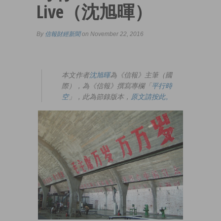
Live（沈旭暉）
By
信報財經新聞
on November 22, 2016
本文作者
沈旭暉
為《信報》主筆（國
際），為《信報》撰寫專欄「
平行時
空
」，此為節錄版本，
原文請按此。