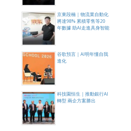
京東段楠｜物流業自動化
將達98% 累積零售等20
年數據 助AI走進具身智能
谷歌預言｜AI明年懂自我
進化
科技園恒生｜推動銀行AI
轉型 兩企方案勝出