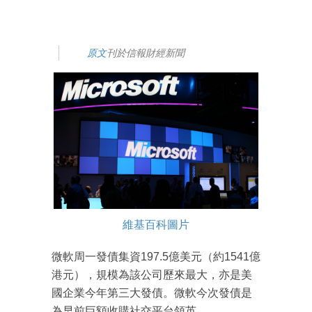
原文
刊於信報財經新聞
維基百科圖片
微軟周一發債集資197.5億美元（約1541億
港元），規模為該公司歷來最大，亦是美
國企業今年第三大發債。微軟今次發債是
為早前巨額收購社交平台領英