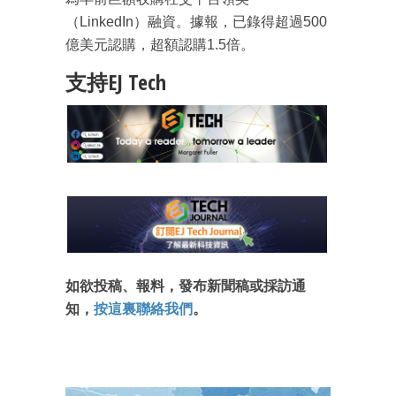
（LinkedIn）融資。據報，已錄得超過500
億美元認購，超額認購1.5倍。
支持EJ Tech
成為 EJ Tech 會員
如欲投稿、報料，發布新聞稿或採訪通
最新資訊（附創業懶人包）
箱！
知，
按這裏聯絡我們
。