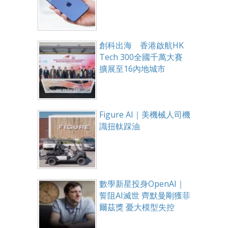
創科出海 香港啟航HK
Tech 300全國千萬大賽
擴展至16內地城市
Figure AI｜美機械人司機
識扭軚踩油
數學新星投身OpenAI｜
誓阻AI滅世 齊默曼剛獲菲
爾茲獎 憂大模型失控