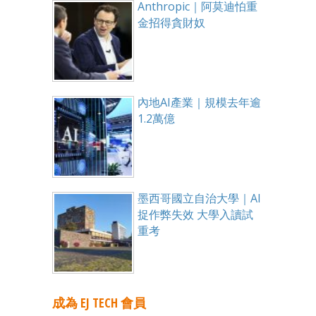
Anthropic｜阿莫迪怕重
金招得貪財奴
內地AI產業｜規模去年逾
1.2萬億
墨西哥國立自治大學｜AI
捉作弊失效 大學入讀試
重考
成為 EJ TECH 會員