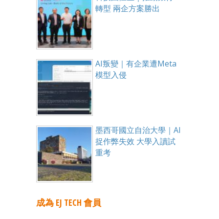
轉型 兩企方案勝出
AI叛變｜有企業遭Meta
模型入侵
墨西哥國立自治大學｜AI
捉作弊失效 大學入讀試
重考
成為 EJ TECH 會員