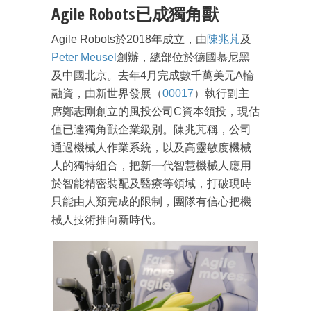
Agile Robots已成獨角獸
Agile Robots於2018年成立，由
陳兆芃
及
Peter Meusel
創辦，總部位於德國慕尼黑
及中國北京。去年4月完成數千萬美元A輪
融資，由新世界發展（
00017
）執行副主
席鄭志剛創立的風投公司C資本領投，現估
值已達獨角獸企業級別。陳兆芃稱，公司
通過機械人作業系統，以及高靈敏度機械
人的獨特組合，把新一代智慧機械人應用
於智能精密裝配及醫療等領域，打破現時
成為 EJ Tech 會員
只能由人類完成的限制，團隊有信心把機
最新資訊（附創業懶人包）
械人技術推向新時代。
箱！