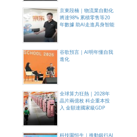
京東段楠｜物流業自動化
將達98% 累積零售等20
年數據 助AI走進具身智能
谷歌預言｜AI明年懂自我
進化
全球算力狂熱｜2028年
晶片兩億枚 科企重本投
入 金額達國家級GDP
科技園恒生｜推動銀行AI