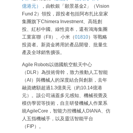
億港元）
，由軟銀「願景基金2」（Vision
Fund 2）領投，跟投者包括阿布扎比皇家
集團旗下Chimera Investment、高瓴創
投、紅杉中國、線性資本，還有鴻海集團
工業富聯（FII）、小米（
01810
）等戰略
投資者。新資金將用於產品開發、批量生
產及全球銷售擴張。
Agile Robots以德國航空航天中心
（DLR）為技術骨幹，致力推動人工智能
（AI）與機械人的深度結合與創新，去年
融資總額超過1.3億美元（約10.14億港
元）。該公司涵蓋多元感知、機械視覺及
模仿學習等技術，自主研發機械人作業系
統AgileCore，智能力控機械人DIANA、仿
人五指機械手，以及靈活智能平台
（FIP）。