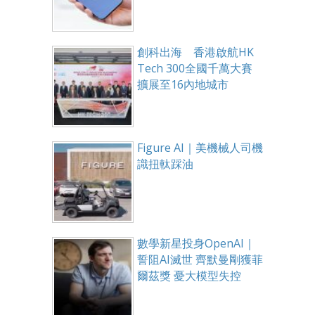
創科出海 香港啟航HK
Tech 300全國千萬大賽
擴展至16內地城市
Figure AI｜美機械人司機
識扭軚踩油
數學新星投身OpenAI｜
誓阻AI滅世 齊默曼剛獲菲
爾茲獎 憂大模型失控