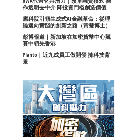
RWA代幣化具潛力｜改革融資模式 操
作透明去中介 降投資門檻創造價值
應科院引領生成式AI金融革命：從理
論邁向實踐的創新之路（黃莹博士）
彭博報道｜新加坡在加密貨幣中心競
賽中領先香港
Planto｜近九成員工做開發 擁科技背
景