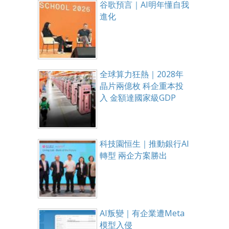
谷歌預言｜AI明年懂自我
進化
全球算力狂熱｜2028年
晶片兩億枚 科企重本投
入 金額達國家級GDP
科技園恒生｜推動銀行AI
轉型 兩企方案勝出
AI叛變｜有企業遭Meta
模型入侵