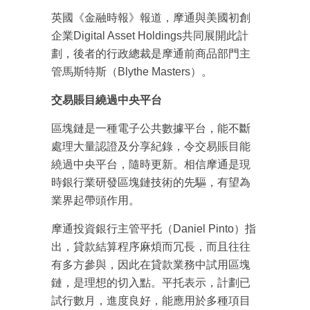
英國《金融時報》報道，摩通與美國初創
企業Digital Asset Holdings共同展開此計
劃，後者的行政總裁是摩通前商品部門主
管馬斯特斯（Blythe Masters）。
交易賬目繞過中央平台
區塊鏈是一種電子公共數據平台，能不斷
處理大量認證及分享紀錄，令交易賬目能
繞過中央平台，隨時更新。相信摩通是現
時銀行業研發區塊鏈技術的先驅，有望為
業界起帶頭作用。
摩通投資銀行主管平托（Daniel Pinto）指
出，貸款結算程序麻煩而冗長，而且往往
有多方參與，因此在貸款業務中試用區塊
鏈，是理想的切入點。平托表示，計劃已
試行數月，進度良好，能應用於多種項目