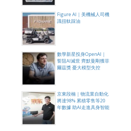
Figure AI｜美機械人司機
識扭軚踩油
數學新星投身OpenAI｜
誓阻AI滅世 齊默曼剛獲菲
爾茲獎 憂大模型失控
京東段楠｜物流業自動化
將達98% 累積零售等20
年數據 助AI走進具身智能