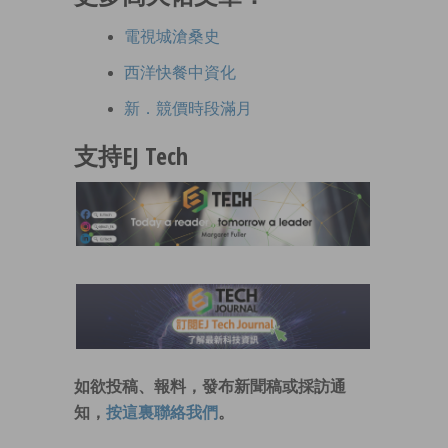
電視城滄桑史
西洋快餐中資化
新．競價時段滿月
支持EJ Tech
如欲投稿、報料，發布新聞稿或採訪通
知，
按這裏聯絡我們
。