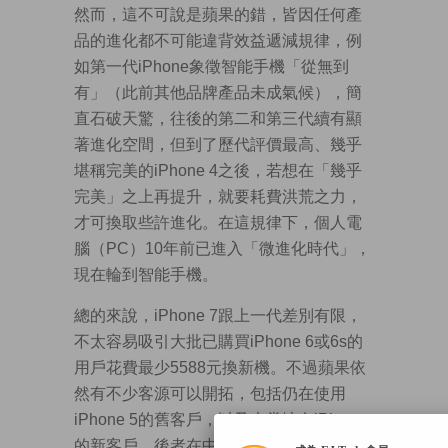
然而，這不可說是蘋果的錯，皆因任何產
品的進化都不可能違背效益遞減規律，例
如第一代iPhone象徵智能手機「從無到
有」（此前其他品牌產品未成氣候），簡
直石破天驚，往後的第二和第三代續有顯
著進化空間，但到了歷代評價最高、幾乎
堪稱完美的iPhone 4之後，若想在「幾乎
完美」之上再提升，就要耗費洪荒之力，
才可換取些許進化。在這規律下，個人電
腦（PC）10年前已進入「微進化時代」，
現在輪到智能手機。
總的來說，iPhone 7跟上一代差別有限，
不太容易吸引大批已購買iPhone 6或6s的
用戶花費最少5588元換新機。不過蘋果依
然有不少客源可以開拓，包括仍在使用
iPhone 5的舊客戶，以及未嘗擁有iPhone
的新客戶，後者在中國內地、印度等市場