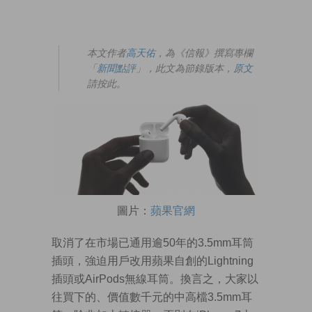
本文作者
高天佑
，為《信報》撰寫專欄
「
新聞點評
」，此文為節錄版本，
原文
請按此。
圖片：
蘋果官網
取消了在市場已通用逾50年的3.5mm耳筒
插頭，強迫用戶改用蘋果自創的Lightning
插頭或AirPods無線耳筒。換言之，大家以
往買下的、價值數千元的中高檔3.5mm耳