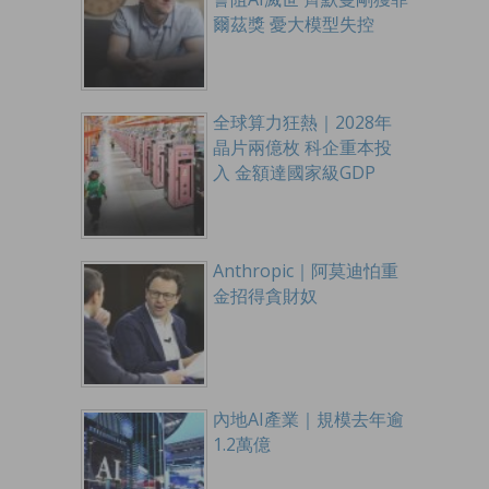
爾茲獎 憂大模型失控
全球算力狂熱｜2028年
晶片兩億枚 科企重本投
入 金額達國家級GDP
Anthropic｜阿莫迪怕重
金招得貪財奴
內地AI產業｜規模去年逾
1.2萬億