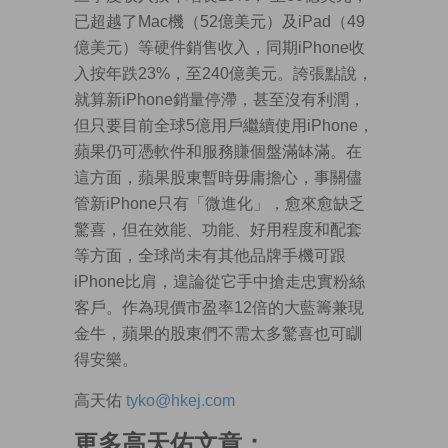
已超越了Mac機（52億美元）及iPad（49
億美元）等硬件銷售收入，同期iPhone收
入按年跌23%，至240億美元。誇張點說，
就算新iPhone銷量停滯，甚至沒有利潤，
但只要目前全球5億用戶繼續使用iPhone，
蘋果仍可憑軟件和服務賺個盤滿缽滿。在
這方面，蘋果股東暫時毋庸擔心，事關儘
管新iPhone只有「微進化」，愈來愈缺乏
驚喜，但在效能、功能、好用程度和配套
等方面，全球尚未有其他品牌手機可跟
iPhone比肩，遑論從它手中搶走忠實粉絲
客戶。作為現價市盈率12倍的大藍籌兼現
金牛，蘋果的股東們不需太多驚喜也可瞓
得安樂。
高天佑
tyko@hkej.com
更多高天佑文章：