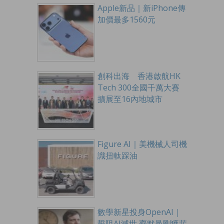
Apple新品｜新iPhone傳
加價最多1560元
創科出海 香港啟航HK
Tech 300全國千萬大賽
擴展至16內地城市
Figure AI｜美機械人司機
識扭軚踩油
數學新星投身OpenAI｜
誓阻AI滅世 齊默曼剛獲菲