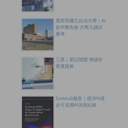
墨西哥國立自治大學｜AI
捉作弊失效 大學入讀試
重考
三星｜新記憶體 增儲存
密度提效
Sumsub報告｜僅36%港
企可追溯AI決策紀錄