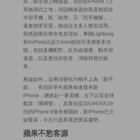
筒，除非加上轉接器，否則在iPhone 7上
再無用武之地；但該轉接器的長度相當於
半部手機，既「核突」又「陀手褦腳」，
還會損害音質，相信沒太多人樂意採用。
當然蘋果此舉亦有其理由，事關Lightning
和AirPods比起3.5mm插頭可承擔更多功
能，包括多機配對、紅外線感應、動作加
速器，以及更佳的收音、消噪和聲控效
果。
無論如何，這兩項變化均稱不上為「殺手
級」，有別於早年蘋果每逢發布新
iPhone，總掀起一番震撼，台下以至全球
觀眾「嘩嘩聲」。其實自從2014年9月19
日的iPhone 6發布會開始，新iPhone已欠
缺驚喜，今次只是再度證實這趨勢。
蘋果不愁客源