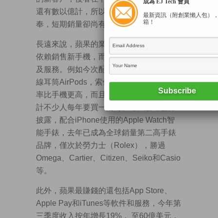
成為 EJ Tech 會員
還有數以億計，所以新iPhone儘管驚喜欠
最新資訊（附創業懶人包）
箱！
奉，短期銷量卻尚有增長空間。
長遠來說，蘋果的業績增長將愈來愈減少
依賴銷售新手機，而更多地來自周邊產品
及服務。例如今次配合iPhone 7推出的無
線耳筒AirPods，索價1288港元，其毛利
率比手機更高，而且這玩意很易遺失，估
計不少人每年要買一兩對。昨天發布會亦
披露，配合iPhone使用的Apple Watch智
能手錶，去年已成為全球銷量第二高手錶
品牌，僅次於勞力士（Rolex），勝過
Omega、Cartier、Citizen、Seiko和Casio
等。
此外，蘋果最賺錢的還包括App Store、
Apple Pay和iTunes等軟件和服務，今年第
三季度收入按年增長19%， 至60億美元，