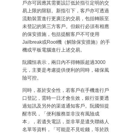
戶亦可因應其需要設訂低於指引定明的交
易上限的限額。新指引下，客戶亦可透過
流動裝置進行更廣泛的交易，包括轉賬至
未登記的第三方客戶。但銀行必須有相應
的保安措施，包括提醒客戶不可使用
Jailbreak或Root機（解除保安措施）的手
機或平板電腦進行上述交易。
阮國恒表示，兩日內不得轉賬超過3000
元，主要是考慮提供便利的同時，確保風
成為 EJ Tech 會員
險可控。
最新資訊（附創業懶人包）
箱！
同時，基於安全性，若客戶在手機進行戶
口登記，需時一日才會生效，銀行並要透
過短訊及另外的渠道通知客戶。阮國恒提
醒市民，「便利服務並非沒有風險成
本」，若遺失電話，並非單是遺失聯絡人
名單等資料，「可能是不見咗錢，等於跌