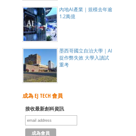
內地AI產業｜規模去年逾
1.2萬億
墨西哥國立自治大學｜AI
捉作弊失效 大學入讀試
重考
成為 EJ TECH 會員
接收最新創科資訊