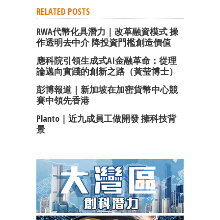
RELATED POSTS
RWA代幣化具潛力｜改革融資模式 操
作透明去中介 降投資門檻創造價值
應科院引領生成式AI金融革命：從理
論邁向實踐的創新之路（黃莹博士）
彭博報道｜新加坡在加密貨幣中心競
賽中領先香港
Planto｜近九成員工做開發 擁科技背
景