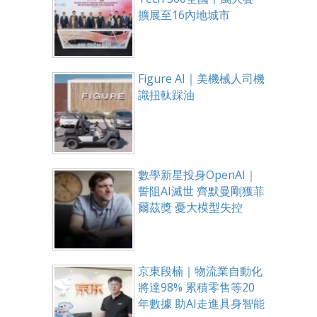
擴展至16內地城市
Figure AI｜美機械人司機
識扭軚踩油
數學新星投身OpenAI｜
誓阻AI滅世 齊默曼剛獲菲
爾茲獎 憂大模型失控
京東段楠｜物流業自動化
將達98% 累積零售等20
年數據 助AI走進具身智能