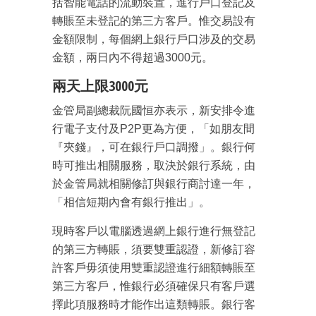
括智能電話的流動裝置，進行戶口登記及
轉賬至未登記的第三方客戶。惟交易設有
金額限制，每個網上銀行戶口涉及的交易
金額，兩日內不得超過3000元。
兩天上限3000元
金管局副總裁阮國恒亦表示，新安排令進
行電子支付及P2P更為方便，「如朋友間
『夾錢』，可在銀行戶口調撥」。銀行何
時可推出相關服務，取決於銀行系統，由
於金管局就相關修訂與銀行商討達一年，
「相信短期內會有銀行推出」。
現時客戶以電腦透過網上銀行進行無登記
的第三方轉賬，須要雙重認證，新修訂容
許客戶毋須使用雙重認證進行細額轉賬至
第三方客戶，惟銀行必須確保只有客戶選
擇此項服務時才能作出這類轉賬。銀行客