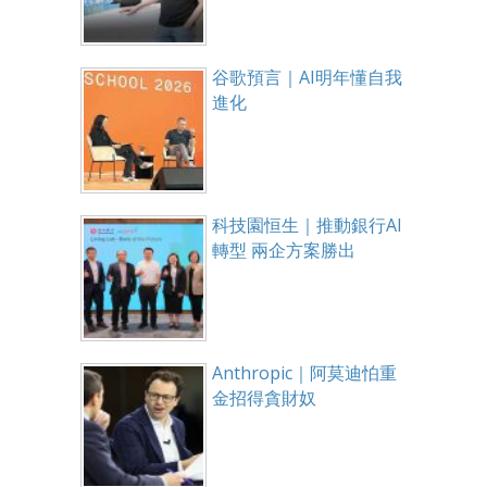
谷歌預言｜AI明年懂自我
進化
科技園恒生｜推動銀行AI
轉型 兩企方案勝出
Anthropic｜阿莫迪怕重
金招得貪財奴