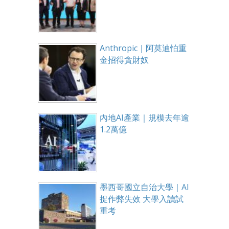
Anthropic｜阿莫迪怕重
金招得貪財奴
內地AI產業｜規模去年逾
1.2萬億
墨西哥國立自治大學｜AI
捉作弊失效 大學入讀試
重考