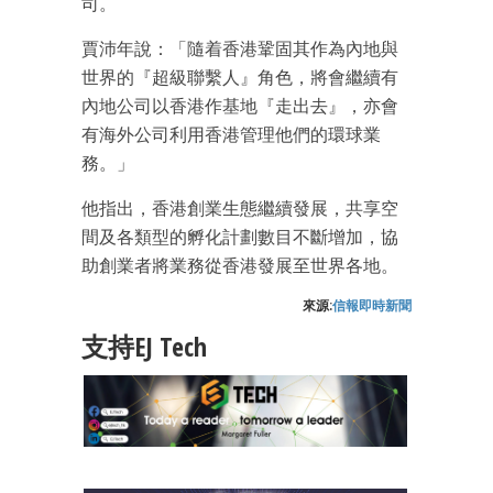
司。
賈沛年說：「隨着香港鞏固其作為內地與
世界的『超級聯繫人』角色，將會繼續有
內地公司以香港作基地『走出去』，亦會
有海外公司利用香港管理他們的環球業
務。」
成為 EJ Tech 會員
他指出，香港創業生態繼續發展，共享空
最新資訊（附創業懶人包）
箱！
間及各類型的孵化計劃數目不斷增加，協
助創業者將業務從香港發展至世界各地。
來源:
信報即時新聞
支持EJ Tech