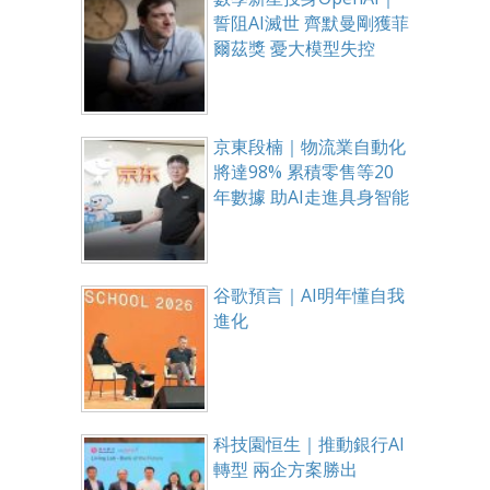
誓阻AI滅世 齊默曼剛獲菲
爾茲獎 憂大模型失控
京東段楠｜物流業自動化
將達98% 累積零售等20
年數據 助AI走進具身智能
谷歌預言｜AI明年懂自我
進化
科技園恒生｜推動銀行AI
轉型 兩企方案勝出