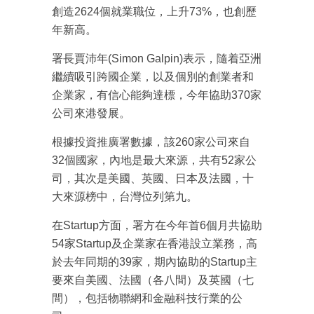
創造2624個就業職位，上升73%，也創歷
年新高。
署長賈沛年(Simon Galpin)表示，隨着亞洲
繼續吸引跨國企業，以及個別的創業者和
企業家，有信心能夠達標，今年協助370家
公司來港發展。
根據投資推廣署數據，該260家公司來自
32個國家，內地是最大來源，共有52家公
司，其次是美國、英國、日本及法國，十
大來源榜中，台灣位列第九。
在Startup方面，署方在今年首6個月共協助
54家Startup及企業家在香港設立業務，高
於去年同期的39家，期內協助的Startup主
要來自美國、法國（各八間）及英國（七
間），包括物聯網和金融科技行業的公