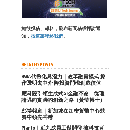
如欲投稿、報料，發布新聞稿或採訪通
知，
按這裏聯絡我們
。
RELATED POSTS
RWA代幣化具潛力｜改革融資模式 操
作透明去中介 降投資門檻創造價值
應科院引領生成式AI金融革命：從理
論邁向實踐的創新之路（黃莹博士）
彭博報道｜新加坡在加密貨幣中心競
賽中領先香港
Planto｜近九成員工做開發 擁科技背