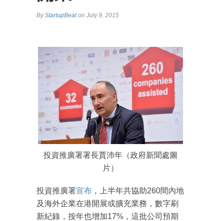
By
StartupBeat
on July 9, 2015
投資推廣署署長賈沛年（政府新聞處圖
片）
投資推廣署
宣布
，上半年共協助260間內地
及海外企業在港開展或擴充業務，數字刷
新紀錄，按年也增加17%，這批公司預期