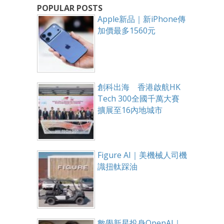
POPULAR POSTS
Apple新品｜新iPhone傳
加價最多1560元
創科出海 香港啟航HK
Tech 300全國千萬大賽
擴展至16內地城市
Figure AI｜美機械人司機
識扭軚踩油
數學新星投身OpenAI｜