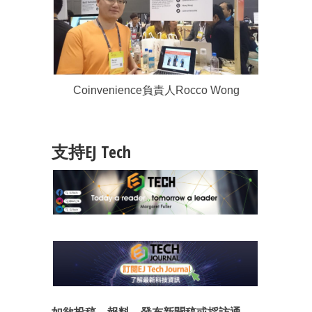
Coinvenience負責人Rocco Wong
支持EJ Tech