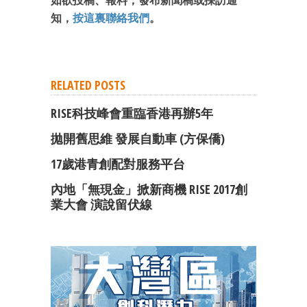
如欲投稿、報料，發布新聞稿或採訪通
知，
按這裏聯絡我們
。
RELATED POSTS
RISE科技峰會重臨香港再辦5年
拋開舊思維 發展自動車 (方保僑)
17歲港青創配對服務平台
內地「無現金」掀新商機 RISE 2017創
業大會 演說留伏線