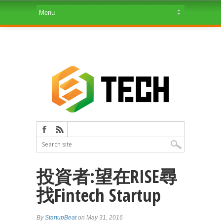
投資者:望在RISE尋
找Fintech Startup
By
StartupBeat
on May 31, 2016