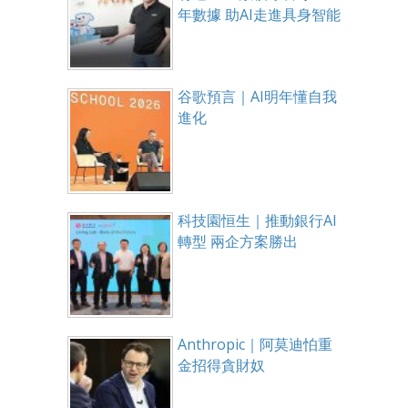
年數據 助AI走進具身智能
谷歌預言｜AI明年懂自我
進化
科技園恒生｜推動銀行AI
轉型 兩企方案勝出
Anthropic｜阿莫迪怕重
金招得貪財奴