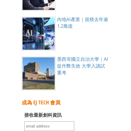
內地AI產業｜規模去年逾
1.2萬億
墨西哥國立自治大學｜AI
捉作弊失效 大學入讀試
重考
成為 EJ TECH 會員
接收最新創科資訊