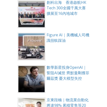
創科出海 香港啟航HK
Tech 300全國千萬大賽
擴展至16內地城市
Figure AI｜美機械人司機
識扭軚踩油
數學新星投身OpenAI｜
誓阻AI滅世 齊默曼剛獲菲
爾茲獎 憂大模型失控
京東段楠｜物流業自動化
將達98% 累積零售等20