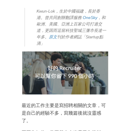
Kwun-Lok，生於中國福建，長於香
港。曾共同創辦翻譯服務
OneSky
，和
歐洲、美國、亞洲上百家公司打過交
道，更因而逗留科技聖城三藩市長達一
年多。
原文
刊於作者網誌「Startup點
滴」
最近的工作主要是寫招聘相關的文章，可
是自己的經驗不多，寫幾篇後就沒靈感
了。