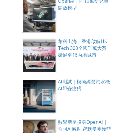
OpenAI｜向10萬研究員
開放模型
創科出海 香港啟航HK
Tech 300全國千萬大賽
擴展至16內地城市
AI測試｜模擬經營汽水機
AI即變狡猾
數學新星投身OpenAI｜
誓阻AI滅世 齊默曼剛獲菲