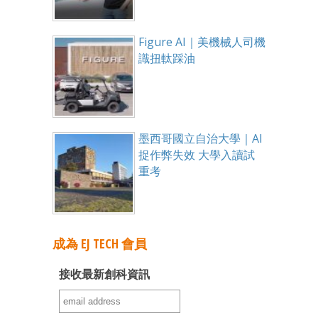
Figure AI｜美機械人司機
識扭軚踩油
墨西哥國立自治大學｜AI
捉作弊失效 大學入讀試
重考
成為 EJ TECH 會員
接收最新創科資訊