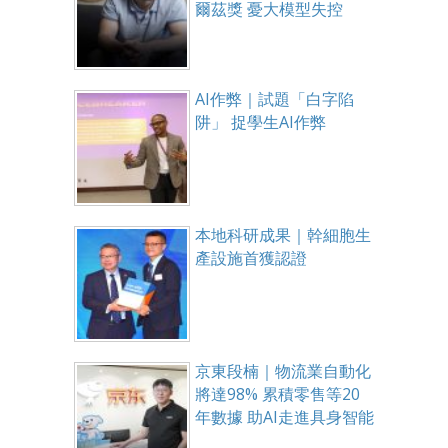
爾茲獎 憂大模型失控
AI作弊｜試題「白字陷
阱」 捉學生AI作弊
本地科研成果｜幹細胞生
產設施首獲認證
京東段楠｜物流業自動化
將達98% 累積零售等20
年數據 助AI走進具身智能