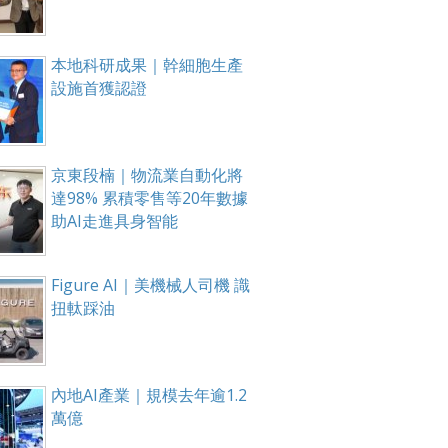
本地科研成果｜幹細胞生產
設施首獲認證
京東段楠｜物流業自動化將
達98% 累積零售等20年數據
助AI走進具身智能
Figure AI｜美機械人司機 識
扭軚踩油
內地AI產業｜規模去年逾1.2
萬億