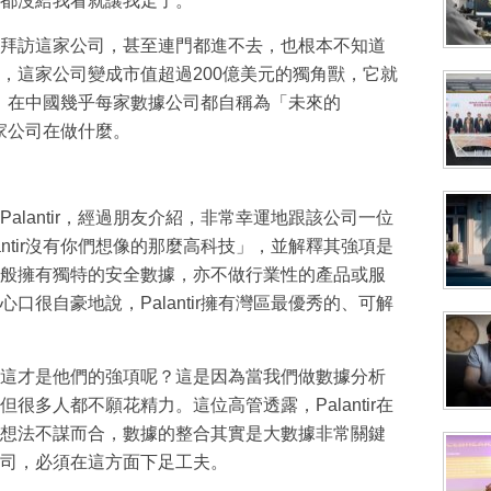
T都沒給我看就讓我走了。
拜訪這家公司，甚至連門都進不去，也根本不知道
，這家公司變成市值超過200億美元的獨角獸，它就
很高，在中國幾乎每家數據公司都自稱為「未來的
這家公司在做什麼。
alantir，經過朋友介紹，非常幸運地跟該公司一位
antir沒有你們想像的那麼高科技」，並解釋其強項是
般擁有獨特的安全數據，亦不做行業性的產品或服
口很自豪地說，Palantir擁有灣區最優秀的、可解
這才是他們的強項呢？這是因為當我們做數據分析
很多人都不願花精力。這位高管透露，Palantir在
想法不謀而合，數據的整合其實是大數據非常關鍵
司，必須在這方面下足工夫。