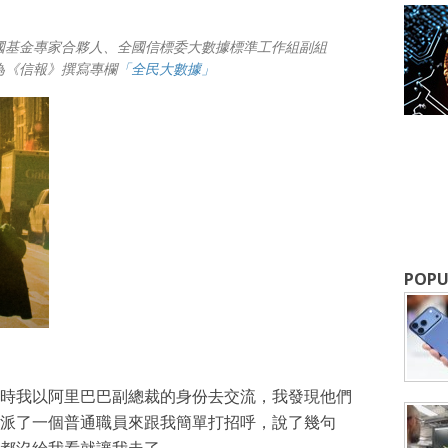
國基金專家合夥人、全國信標委大數據標準工作組副組
為《信報》撰寫專欄
「
全民大數據
」
成為 EJ Tech 會員
最新資訊（附創業懶人包），直達郵
POPU
時我以阿里巴巴副總裁的身份去交流，我發現他們
派了一個普通職員來跟我簡單打招呼，說了幾句