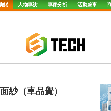
動態
人物專訪
專家分析
活動盛事
r神秘面紗（車品覺）