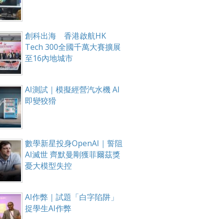
創科出海 香港啟航HK
Tech 300全國千萬大賽擴展
至16內地城市
AI測試｜模擬經營汽水機 AI
即變狡猾
數學新星投身OpenAI｜誓阻
AI滅世 齊默曼剛獲菲爾茲獎
憂大模型失控
AI作弊｜試題「白字陷阱」
捉學生AI作弊