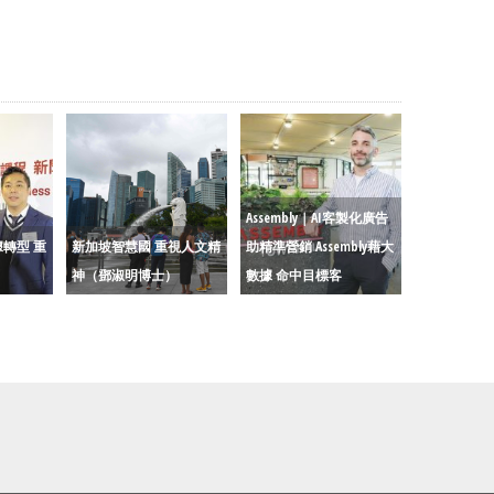
Assembly｜AI客製化廣告
轉型 重
新加坡智慧國 重視人文精
助精準營銷 Assembly藉大
神（鄧淑明博士）
數據 命中目標客