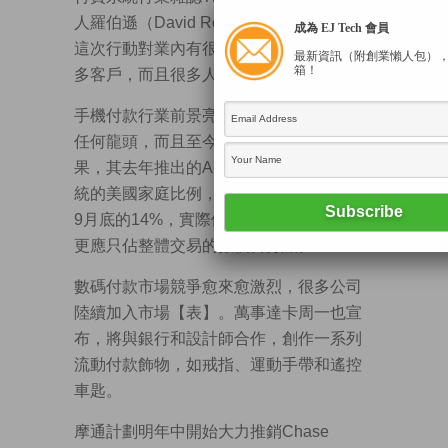
人羅伯遜（David Robertson）指出，摩通
成為 EJ Tech 會員
這次行動對業內有很大影響，因該行有很
最新資訊（附創業懶人包）
箱！
多客戶，而且很多人使用該行的信用卡。
手機付款行業前景亮麗，但至今尚未出現
任何龍頭，而且至今發展緩慢。強如蘋
果，其去年推出的Apple Pay，已加入該系
統的美國家庭比例，也只由2月的11%增至
9月底的14%，實際使用Apple Pay的交易
更應只佔整體交易的數個百分點。
數碼付款市場競爭愈來愈激烈，很多公司
陸續加入市場【表】。萬事達卡周一也宣
布，將與銀行和設計師合作，創作一系列
流動付款飾物，如戒指、運動手帶和遙控
車匙。
摩通計劃明年中開始大力推銷Chase