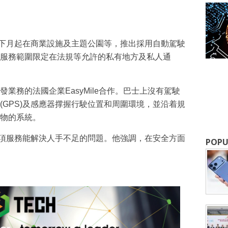
成為 EJ Tech 會員
從下月起在商業設施及主題公園等，推出採用自動駕駛
服務範圍限定在法規等允許的私有地方及私人通
最新資訊（附創業懶人包），直達郵
業務的法國企業EasyMile合作。巴士上沒有駕駛
(GPS)及感應器撑握行駛位置和周圍環境，並沿着規
物的系統。
這項服務能解決人手不足的問題。他強調，在安全方面
POPU