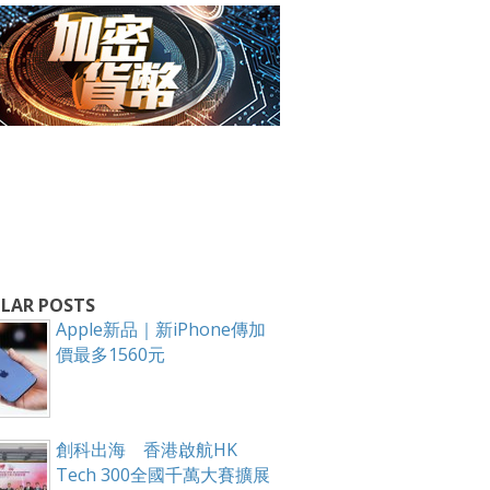
箱！
LAR POSTS
Apple新品｜新iPhone傳加
價最多1560元
創科出海 香港啟航HK
Tech 300全國千萬大賽擴展