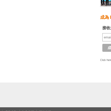
成為 E
接收
Click her