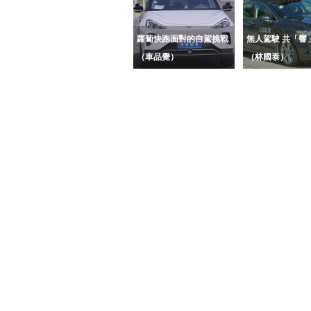
蘿蔔快跑面對的自駕挑戰
無人駕駛 共「響
（車品覺）
（林國泰）