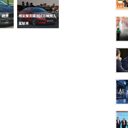
」經濟
積架擬英國測試百輛無人
駕駛車