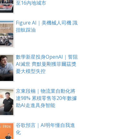
至16內地城市
Figure AI｜美機械人司機 識
扭軚踩油
數學新星投身OpenAI｜誓阻
AI滅世 齊默曼剛獲菲爾茲獎
憂大模型失控
京東段楠｜物流業自動化將
達98% 累積零售等20年數據
助AI走進具身智能
谷歌預言｜AI明年懂自我進
化