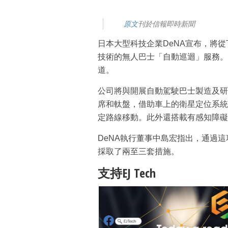
原文
刊於信報即時新聞
日本大型科技企業DeNA宣布，將
技術的無人巴士「自動巡迴」服務。
道。
公司將與開展自動駕駛巴士製造及研發
席和軚盤，借助車上的衛星定位系統
定路線移動。此外還搭載有感知障礙
DeNA執行董事中島宏指出，通過
採取了兩至三套措施。
支持EJ Tech