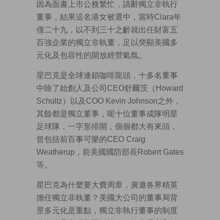
因為面書上市公務繁忙，請辭獨立非執行
董事，結果這名港女被選中，當時Clara年
僅二十九，以不到三十之齡就出任財富五
百強企業的獨立非執董，足以突顯美國多
元化及包容性的開放經營氣氛。
星巴克是全球連鎖咖啡龍頭，十多名董事
中除了始創人及公司CEO舒爾茨（Howard
Schultz）以及COO Kevin Johnson之外，
其餘都是獨立董事，呢十位董事成隊明星
足球隊，一字形排開，個個都大有來頭，
曾包括前百事可樂的CEO Craig
Weatherup，前美國國防部長Robert Gates
等。
星巴克為什麼要大費周章，廣邀各界精英
擔任獨立非執董？美國大公司的董事局背
景多元化是重點，獨立非執行董事的制度