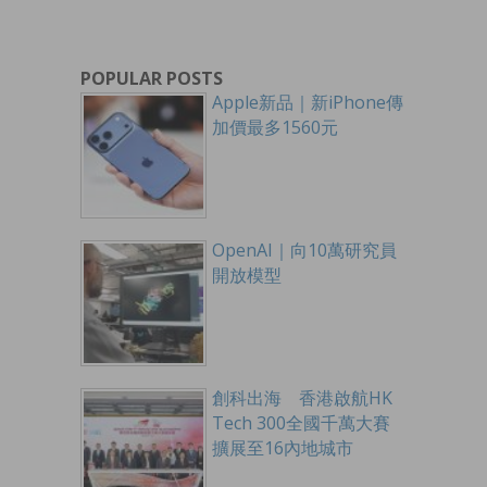
POPULAR POSTS
Apple新品｜新iPhone傳
加價最多1560元
OpenAI｜向10萬研究員
開放模型
創科出海 香港啟航HK
Tech 300全國千萬大賽
擴展至16內地城市