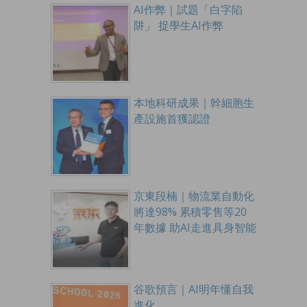
AI作弊｜試題「白字陷
阱」 捉學生AI作弊
本地科研成果｜幹細胞生
產設施首獲認證
京東段楠｜物流業自動化
將達98% 累積零售等20
年數據 助AI走進具身智能
谷歌預言｜AI明年懂自我
進化