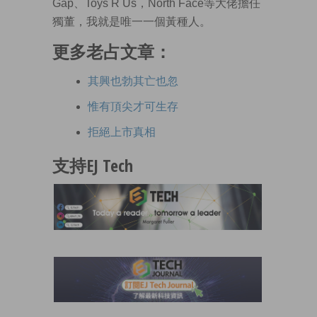
Gap、Toys R Us，North Face等大佬擔任
獨董，我就是唯一一個黃種人。
更多老占文章：
其興也勃其亡也忽
惟有頂尖才可生存
拒絕上市真相
支持EJ Tech