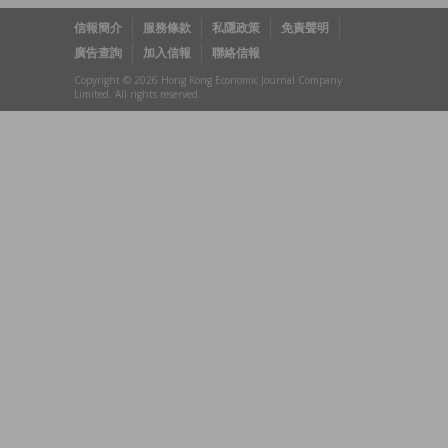
信報簡介
服務條款
私隱政策
免責聲明
廣告查詢
加入信報
聯絡信報
Copyright © 2026 Hong Kong Economic Journal Company
Limited. All rights reserved.