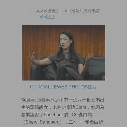
本文作者
老占
，為《信報》撰寫專欄
「
俺俺占占
」
OFFICIAL LEWEB PHOTOS圖片
Starbucks董事局之中有一位八十後香港出
生的華籍靚女，名叫史宗瑋Clara，她因為
創業認識了Facebook的COO桑白鴿
（Sheryl Sandberg），二○一一年桑白鴿