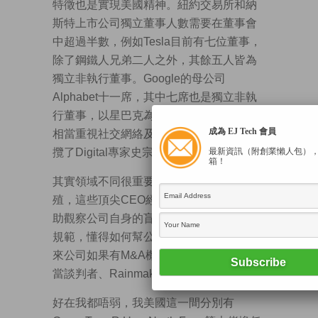
特徵也是實現美國精神。紐約交易所和納
斯特上市公司獨立董事人數需要在董事會
中超過半數，例如Tesla目前有七位董事，
除了鋼鐵人兄弟二人之外，其餘五人皆為
獨立非執行董事。Google的母公司
Alphabet十一席，其中七席也是獨立非執
行董事，以星巴克為例，五年前因為公司
成為 EJ Tech 會員
相當重視社交網絡及數碼營銷，所以也招
攬了Digital專家史宗瑋Clara入局。
最新資訊（附創業懶人包）
箱！
其實領域不同很重要，大家唔會同性繁
殖，這些頂尖CEO經驗非常豐富，可以幫
助觀察公司自身的盲點，他們很熟悉國際
規範，懂得如何幫公司做最好的決策，未
來公司如果有M&A機會，他們也可以先充
當談判者、Rainmaker。
好在我都唔弱，我美國這一間分別有