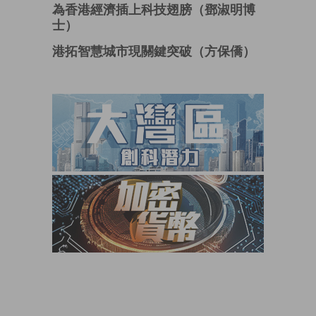
為香港經濟插上科技翅膀（鄧淑明博
士）
港拓智慧城市現關鍵突破（方保僑）