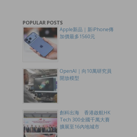
POPULAR POSTS
Apple新品｜新iPhone傳
加價最多1560元
OpenAI｜向10萬研究員
開放模型
創科出海 香港啟航HK
Tech 300全國千萬大賽
擴展至16內地城市