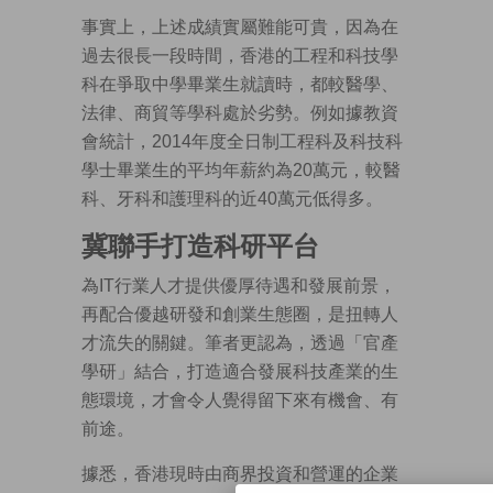
事實上，上述成績實屬難能可貴，因為在
過去很長一段時間，香港的工程和科技學
科在爭取中學畢業生就讀時，都較醫學、
法律、商貿等學科處於劣勢。例如據教資
會統計，2014年度全日制工程科及科技科
學士畢業生的平均年薪約為20萬元，較醫
科、牙科和護理科的近40萬元低得多。
冀聯手打造科研平台
為IT行業人才提供優厚待遇和發展前景，
再配合優越研發和創業生態圈，是扭轉人
才流失的關鍵。筆者更認為，透過「官產
學研」結合，打造適合發展科技產業的生
態環境，才會令人覺得留下來有機會、有
前途。
據悉，香港現時由商界投資和營運的企業