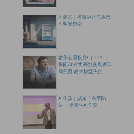
AI測試｜模擬經營汽水機
AI即變狡猾
數學新星投身OpenAI｜
誓阻AI滅世 齊默曼剛獲菲
爾茲獎 憂大模型失控
AI作弊｜試題「白字陷
阱」 捉學生AI作弊