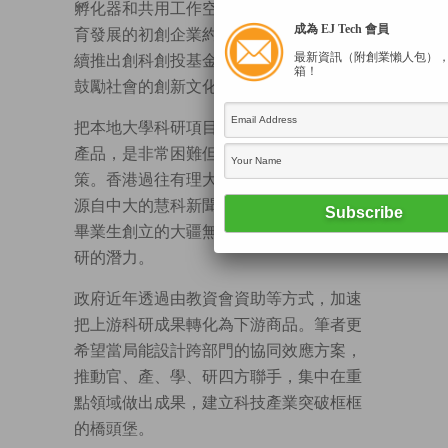
孵化器和共用工作空間已逾40間，當中孕
成為 EJ Tech 會員
育發展的初創企業約有1600間；政府又陸
最新資訊（附創業懶人包）
續推出創科創投基金和創科生活基金，以
箱！
鼓勵社會的創新文化。
把本地大學科研項目轉化為能投入市場的
產品，是非常困難但必須廣泛推行的政
策。香港過往有理大的MyCar電動車，有
源自中大的慧科新聞搜索，近年還有科大
畢業生創立的大疆無人機，證明了學界科
研的潛力。
政府近年透過由教資會資助等方式，加速
把上游科研成果轉化為下游商品。筆者更
希望當局能設計跨部門的協同效應方案，
推動官、產、學、研四方聯手，集中在重
點領域做出成果，建立科技產業突破框框
的橋頭堡。