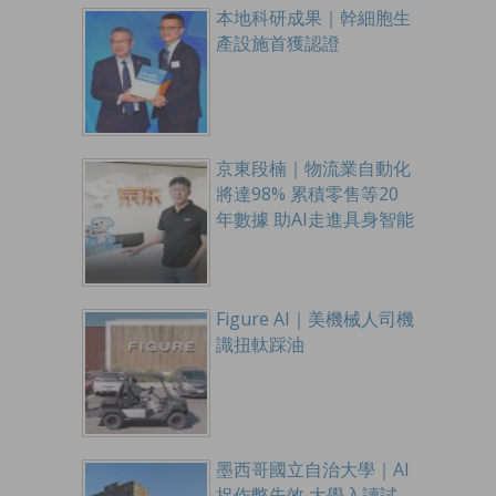
本地科研成果｜幹細胞生
產設施首獲認證
京東段楠｜物流業自動化
將達98% 累積零售等20
年數據 助AI走進具身智能
Figure AI｜美機械人司機
識扭軚踩油
墨西哥國立自治大學｜AI
捉作弊失效 大學入讀試