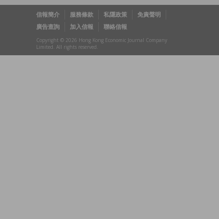
信報簡介
服務條款
私隱政策
免責聲明
廣告查詢
加入信報
聯絡信報
Copyright © 2026 Hong Kong Economic Journal Company
Limited. All rights reserved.