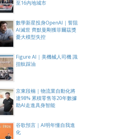
至16內地城市
數學新星投身OpenAI｜誓阻
AI滅世 齊默曼剛獲菲爾茲獎
憂大模型失控
Figure AI｜美機械人司機 識
扭軚踩油
京東段楠｜物流業自動化將
達98% 累積零售等20年數據
助AI走進具身智能
谷歌預言｜AI明年懂自我進
化