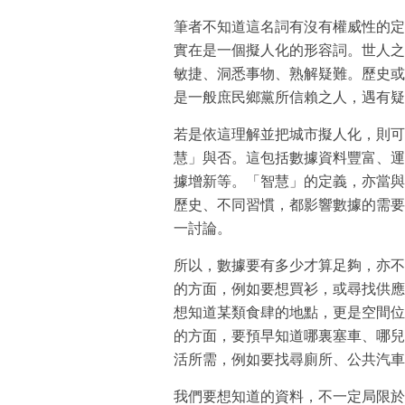
筆者不知道這名詞有沒有權威性的定
實在是一個擬人化的形容詞。世人之
敏捷、洞悉事物、熟解疑難。歷史或
是一般庶民鄉黨所信賴之人，遇有疑
若是依這理解並把城市擬人化，則可
慧」與否。這包括數據資料豐富、運
據增新等。「智慧」的定義，亦當與
歷史、不同習慣，都影響數據的需要
一討論。
所以，數據要有多少才算足夠，亦不
的方面，例如要想買衫，或尋找供應
想知道某類食肆的地點，更是空間位
的方面，要預早知道哪裏塞車、哪兒
活所需，例如要找尋廁所、公共汽車
我們要想知道的資料，不一定局限於