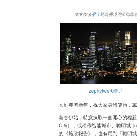
本文作者
梁守肫
為香港測量師學
zephylwer0圖片
又到農曆新年，祝大家身體健康，萬
新春伊始，特意揀取一個開心的標題，
City），或稱作智能城市、聰明
的《施政報告》，也有用到「聰明城