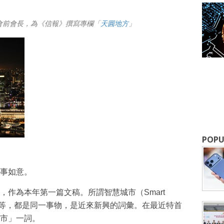
會前會長，為《信報》撰寫專欄「
天圓地方
」
成為 EJ Tech 會員
最新資訊（附創業懶人包），直達郵
POPU
事如意。
作為本年第一篇文稿。所謂智慧城市（Smart
城市等，都是同一事物，是近來新興的詞彙。在最近特首
市」一詞。