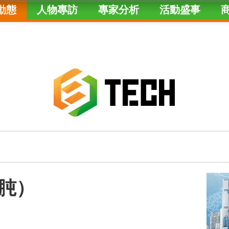
動態
人物專訪
專家分析
活動盛事
肫）