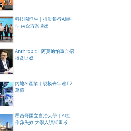
科技園恒生｜推動銀行AI轉
型 兩企方案勝出
Anthropic｜阿莫迪怕重金招
得貪財奴
內地AI產業｜規模去年逾1.2
萬億
墨西哥國立自治大學｜AI捉
作弊失效 大學入讀試重考