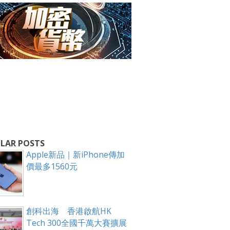
箱！
LAR POSTS
Apple新品｜新iPhone傳加
價最多1560元
創科出海 香港啟航HK
Tech 300全國千萬大賽擴展