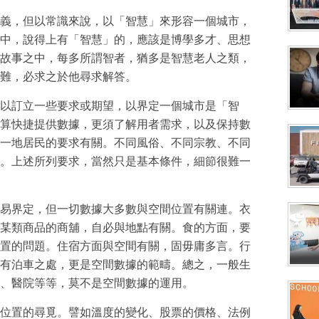
義，但以常識來說，以「智慧」來形容一個城市，
中，說得上有「智慧」的，應該是博學多才、思想
故事之中，每多所謂智者，猶多是智慧老人之類，
難，必求之於他尋求解答。
以訂立一些要求或期望，以界定一個城市是「智
算快捷提供數據，更須了解用者需求，以及保持數
一地居民的要求有關。不同風俗、不同宗教、不同
。上述所列要求，當然只是基本條件，細節很難一
易界定，但一切數據大多數與空間位置有關連。衣
某類商品的商舖，自必與地點有關。食的方面，要
置的問題。住宿方面與空間有關，固毋庸多言。行
有泊車之處，更是空間數據的範疇。總之，一般生
、醫院等等，莫不是空間數據的運用。
位置的尋覓。譬如溫度的變化、股票的價格、法例