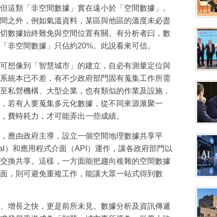
但這類「非空間數據」實在遠小於「空間數據」。
間之外，例如氣溫資料，某區與他區的溫度未必盡
切數據始終難免與空間位置有關。有分析者曰，數
，「非空間數據」只佔約20%。此說看來可信。
可想像到「智慧城市」的建立，自必有測量定位與
系統本已不差，有不少政府部門固有蒐集工作所需
至私營機構、大型企業，也有類似的作業及設施，
，若有人要蒐集多元化數據，從不同來源滙聚一
，費時耗力，才可能弄出一些成績。
，應由政府主導，設立一個空間地理數據共享平
tal）和應用程式介面（API）運作，讓各政府部門以
交換共享。這樣，一方面能把趨向複雜的空間數據
面，則可避免重複工作，能讓大眾一站式得到數
、增長之快，更是前所未見。數據分析及資訊傳遞