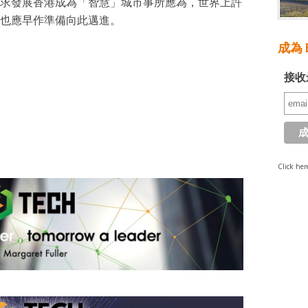
求發展香港成為「智慧」城市事所應為，世界上許
也應早作準備向此邁進。
成為 E
接收
Click her