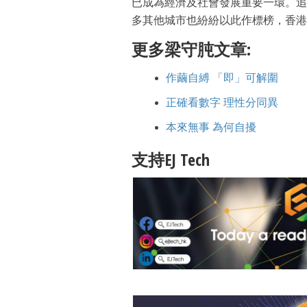
已成為經濟及社會發展重要一環。追
多其他城市也紛紛以此作標榜，香港
更多梁守肫文章:
作繭自縛 「即」可解圍
正確看數字 理性分同異
本來無事 為何自擾
支持EJ Tech