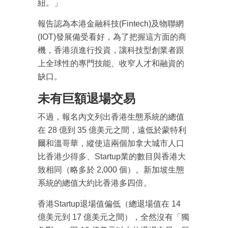
紐。」
報告認為本港金融科技(Fintech)及物聯網
(IOT)發展備受看好，為了把握這方面的商
機，香港須進行投資，讓科技型創業者跟
上全球性的專門技能、收窄人才和融資的
缺口。
未有巨額退場交易
不過，報名內文列出香港生態系統的總值
在 28 億到 35 億美元之間，遠低於蒙特利
爾和溫哥華，縱使這兩個加拿大城市人口
比香港少得多、Startup業的數目與香港大
致相同（略多於 2,000 個）。新加坡生態
成為 EJ Tech 會員
系統的總值大約比香港多四倍。
最新資訊（附創業懶人包）
箱！
香港Startup退場值偏低（總退場值在 14
億美元到 17 億美元之間），全然沒有「獨