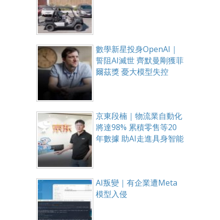
數學新星投身OpenAI｜
誓阻AI滅世 齊默曼剛獲菲
爾茲獎 憂大模型失控
京東段楠｜物流業自動化
將達98% 累積零售等20
年數據 助AI走進具身智能
AI叛變｜有企業遭Meta
模型入侵