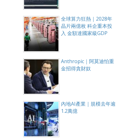
全球算力狂熱｜2028年
晶片兩億枚 科企重本投
入 金額達國家級GDP
Anthropic｜阿莫迪怕重
金招得貪財奴
內地AI產業｜規模去年逾
1.2萬億