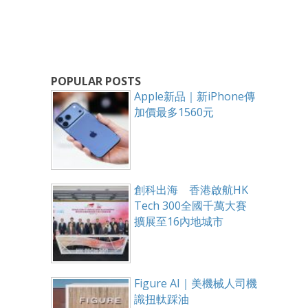
POPULAR POSTS
Apple新品｜新iPhone傳
加價最多1560元
創科出海 香港啟航HK
Tech 300全國千萬大賽
擴展至16內地城市
Figure AI｜美機械人司機
識扭軚踩油