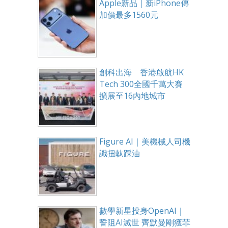
Apple新品｜新iPhone傳
加價最多1560元
創科出海 香港啟航HK
Tech 300全國千萬大賽
擴展至16內地城市
Figure AI｜美機械人司機
識扭軚踩油
數學新星投身OpenAI｜
誓阻AI滅世 齊默曼剛獲菲