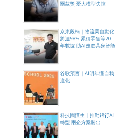
爾茲獎 憂大模型失控
京東段楠｜物流業自動化
將達98% 累積零售等20
年數據 助AI走進具身智能
谷歌預言｜AI明年懂自我
進化
科技園恒生｜推動銀行AI
轉型 兩企方案勝出