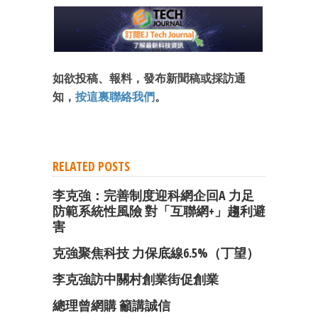
如欲投稿、報料，發布新聞稿或採訪通
知，
按這裏聯絡我們
。
RELATED POSTS
李克強：完善制度迎科網企回A 力足
防範系統性風險 對「互聯網+」趨利避
害
克強聚焦科技 力保底線6.5%（丁望）
李克強訪中關村創業街促創業
總理曾網購 籲講誠信