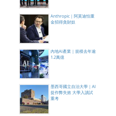
Anthropic｜阿莫迪怕重
金招得貪財奴
內地AI產業｜規模去年逾
1.2萬億
墨西哥國立自治大學｜AI
捉作弊失效 大學入讀試
重考