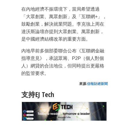
在內地經濟不振環境下，當局希望透過
「大眾創業、萬眾創新」及「互聯網+」，
鼓勵創業，解決就業問題。李克強上周在
達沃斯論壇亦提到大眾創業、萬眾創新，
是中國經濟結構改革的重要方面。
成為 EJ Tech 會員
內地早前多個部委聯合公布《互聯網金融
最新資訊（附創業懶人包）
箱！
指導意見》，承認眾籌、P2P（個人對個
人）網貸的合法地位，但同時提出更嚴格
的監管要求。
來源:
信報財經新聞
支持EJ Tech