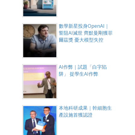
數學新星投身OpenAI｜
誓阻AI滅世 齊默曼剛獲菲
爾茲獎 憂大模型失控
AI作弊｜試題「白字陷
阱」 捉學生AI作弊
本地科研成果｜幹細胞生
產設施首獲認證