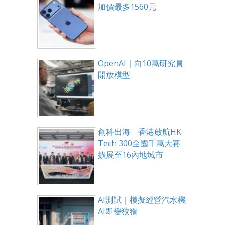
加價最多1560元
OpenAI｜向10萬研究員
開放模型
創科出海 香港啟航HK
Tech 300全國千萬大賽
擴展至16內地城市
AI測試｜模擬經營汽水機
AI即變狡猾