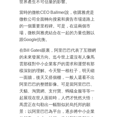
世界產生不可估量的影響。
當時的微軟CEO Ballmer說，收購雅虎是
微軟公司全面轉向搜索和廣告市場道路上
的一個重要里程碑。可是，在這兩個市
場，微軟與雅虎結合在一起的力量也難以
跟Google抗衡。
在Bill Gates眼裏，阿里巴巴代表了互聯網
的未來發展方向。迄今世上還沒有人像馬
雲那樣對中小企業客戶的需求和運營有那
樣深刻的理解。今天豎一根柱子，明天砌
一面牆，後天又搭個棚，一般人還看不出
成為 EJ Tech 會員
阿里巴巴的整體影像。可是當阿里巴巴、
最新資訊（附創業懶人包）
箱！
天貓、淘寶網、支付寶、螞蟻金服等等一
起展現在世人面前時，人們才恍然大悟：
馬雲正在勾勒出一幅類似於烏托邦的願
景：以阿里巴巴為平台，逐步將中小企業