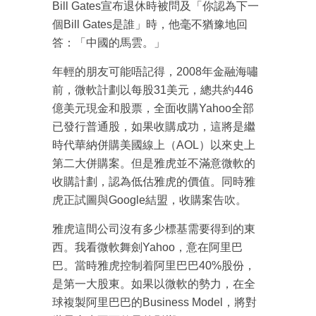
Bill Gates宣布退休時被問及「你認為下一
個Bill Gates是誰」時，他毫不猶豫地回
答：「中國的馬雲。」
年輕的朋友可能唔記得，2008年金融海嘯
前，微軟計劃以每股31美元，總共約446
億美元現金和股票，全面收購Yahoo全部
已發行普通股，如果收購成功，這將是繼
時代華納併購美國線上（AOL）以來史上
第二大併購案。但是雅虎並不滿意微軟的
收購計劃，認為低估雅虎的價值。同時雅
虎正試圖與Google結盟，收購案告吹。
雅虎這間公司沒有多少標基需要得到的東
西。我看微軟舞劍Yahoo，意在阿里巴
巴。當時雅虎控制着阿里巴巴40%股份，
是第一大股東。如果以微軟的勢力，在全
球複製阿里巴巴的Business Model，將對