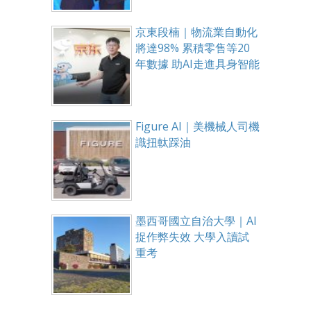
京東段楠｜物流業自動化
將達98% 累積零售等20
年數據 助AI走進具身智能
Figure AI｜美機械人司機
識扭軚踩油
墨西哥國立自治大學｜AI
捉作弊失效 大學入讀試
重考