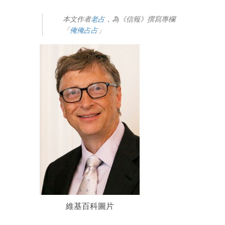
本文作者
老占
，為《信報》撰寫專欄
「
俺俺占占
」
維基百科圖片