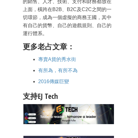
的銷售、人才、技術、支付和財務都放在
上面，橫跨在B2B、B2C及C2C之間的一
切環節，成為一個虛擬的商務王國，其中
有自己的貨幣、自己的遊戲規則、自己的
運行體系。
更多老占文章：
專賣A貨的秀水街
有所為，有所不為
2016傳媒巨變
支持EJ Tech