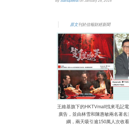
By
StartupBeat
on January 28, 2016
原文
刊於信報財經新聞
王維基旗下的HKTVmall找來毛記
廣告，並由林雪和陳惠敏兩名著名
綱，兩天吸引逾150萬人次收