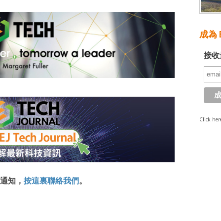
成為 E
接收
Click her
通知，
按這裏聯絡我們
。