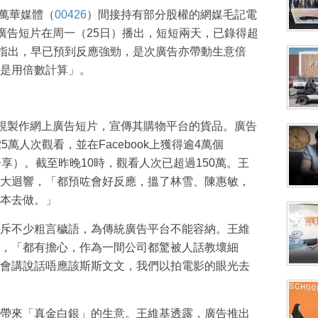
萬華媒體（
00426
）間接持有部分股權的網媒毛記電
告。廣告短片在周一（25日）播出，短短兩天，已錄得超
基指出，早已預到反應強勁，是次廣告亦帶動生意倍
是用倍數計算」。
記電視製作網上廣告短片，宣傳其購物平台的貨品。廣告
萬人次觀看，並在Facebook上獲得逾4萬個
e（分享）。截至昨晚10時，觀看人次已超過150萬。王
大迴響，「都預咗會好反應，搵了林雪、陳惠敏，
本去做。」
斥不少粗言穢語，為傳統廣告平台不能容納。王維
，「都有擔心，作為一間公司都驚被人話教壞細
會講說話唔應該斯斯文文，我們以拍電影的眼光去
帶來「真金白銀」的生意。王維基透露，廣告推出