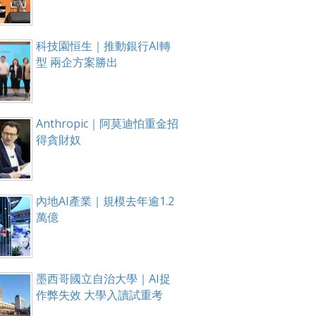
科技園恒生｜推動銀行AI轉
型 兩企方案勝出
Anthropic｜阿莫迪怕重金招
得貪財奴
內地AI產業｜規模去年逾1.2
萬億
墨西哥國立自治大學｜AI捉
作弊失效 大學入讀試重考