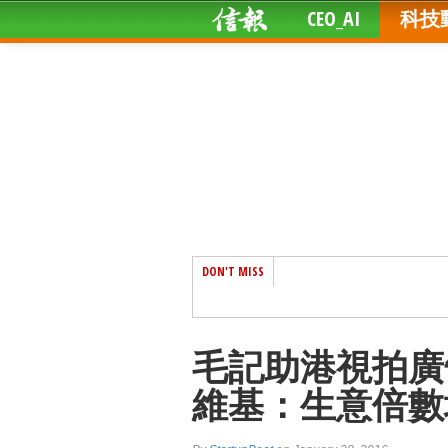
CEO_AI
科技
DON'T MISS
毛記助港視拍廣
維基：生意倍數