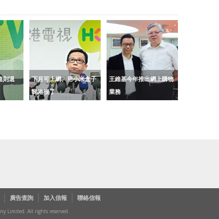
進則退
下月可上網、用小米盒子
王維基今年推出網上購物
睇港視了
業務
廣告查詢
加入信報
聯絡信報
Limited. All rights reserved.