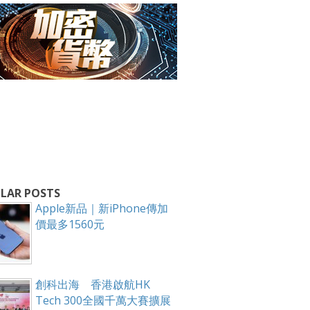
箱！
LAR POSTS
Apple新品｜新iPhone傳加
價最多1560元
創科出海 香港啟航HK
Tech 300全國千萬大賽擴展