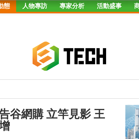
動態
人物專訪
專家分析
活動盛事
告谷網購 立竿見影 王
增