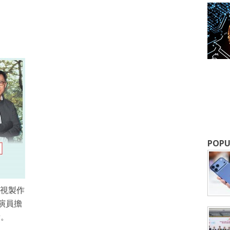
成為 EJ Tech 會員
最新資訊（附創業懶人包），直達郵
POPU
電視製作
演員擔
看。