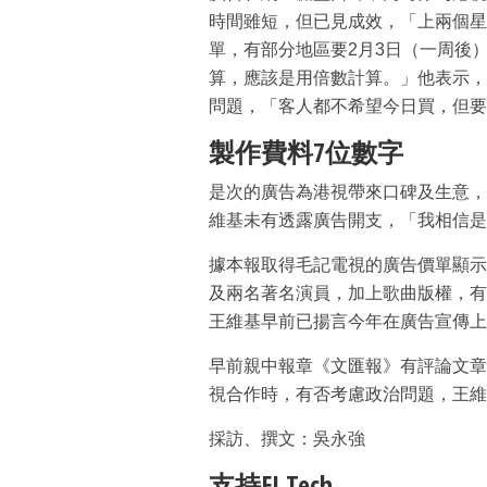
時間雖短，但已見成效，「上兩個星
單，有部分地區要2月3日（一周後
算，應該是用倍數計算。」他表示，
問題，「客人都不希望今日買，但要
製作費料7位數字
是次的廣告為港視帶來口碑及生意，
維基未有透露廣告開支，「我相信是
據本報取得毛記電視的廣告價單顯示
及兩名著名演員，加上歌曲版權，有
王維基早前已揚言今年在廣告宣傳上
早前親中報章《文匯報》有評論文章
視合作時，有否考慮政治問題，王維
採訪、撰文：吳永強
支持EJ Tech