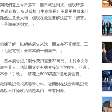
期我們還是今日落單，聽日就送到貨。但現時落
）先送到貨。所以我想（生意增長）不是用幾成來計
雖然生意量大增，但現在最重要解決訂單「擠塞」
下星期先送到貨。」
但據了解，以網絡廣告來說，開支亦不算便宜。王
（毛記電視）最重本的一個廣告。」
，基本廣告短片製作費用需要32萬元。由於今次涉
廣告界人士估計開支更有機會接近7位數字。不過，
不會「手軟」，將花上8000萬至1億元廣告費。
批評毛記電視荼毒青少年。被問到在決定與毛記電
基以不評論政治議題為由，未有回應。