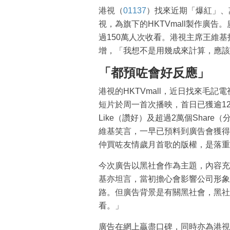
港視（
01137
）找來近期「爆紅」、
視，為旗下的HKTVmall製作廣
過150萬人次收看。港視主席王維
增，「我想不是用幾成來計算，應該
「都預咗會好反應」
港視的HKTVmall，近日找來毛
短片於周一首次播映，首日已獲逾125
Like（讚好）及超過2萬個Shar
維基笑言，一早已預料到廣告會獲得
仲買咗友情歲月首歌的版權，是落重
今次廣告以黑社會作為主題，內容充
基亦坦言，當初擔心會影響公司形象
路。但廣告背景是有關黑社會，黑社
看。」
廣告在網上贏盡口碑，同時亦為港視