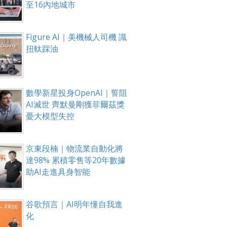
至16內地城市
Figure AI｜美機械人司機 識
扭軚踩油
數學新星投身OpenAI｜誓阻
AI滅世 齊默曼剛獲菲爾茲獎
憂大模型失控
京東段楠｜物流業自動化將
達98% 累積零售等20年數據
助AI走進具身智能
谷歌預言｜AI明年懂自我進
化