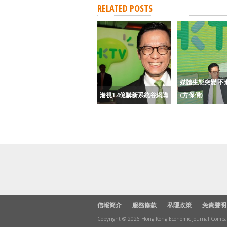
RELATED POSTS
媒體生態突變 不
港視1.4億購新系統谷網購
(方保僑)
信報簡介
服務條款
私隱政策
免責聲明
Copyright © 2026 Hong Kong Economic Journal Company 