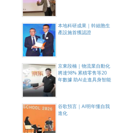
本地科研成果｜幹細胞生
產設施首獲認證
京東段楠｜物流業自動化
將達98% 累積零售等20
年數據 助AI走進具身智能
谷歌預言｜AI明年懂自我
進化