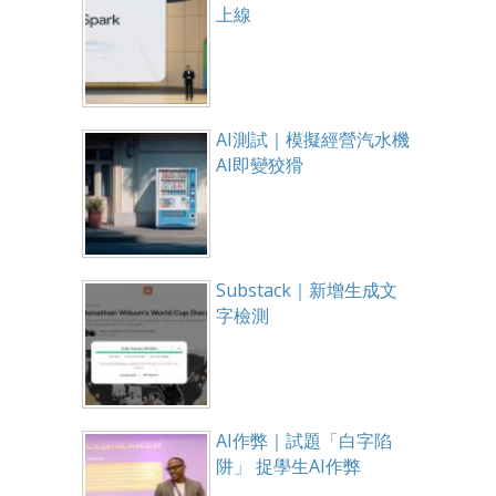
上線
AI測試｜模擬經營汽水機
AI即變狡猾
Substack｜新增生成文
字檢測
AI作弊｜試題「白字陷
阱」 捉學生AI作弊