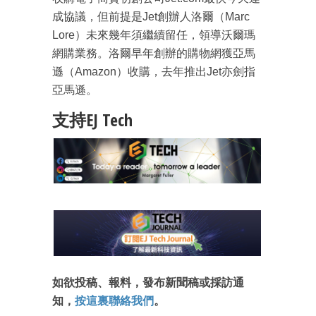
成協議，但前提是Jet創辦人洛爾（Marc
Lore）未來幾年須繼續留任，領導沃爾瑪
網購業務。洛爾早年創辦的購物網獲亞馬
遜（Amazon）收購，去年推出Jet亦劍指
亞馬遜。
支持EJ Tech
成為 EJ Tech 會員
最新資訊（附創業懶人包）
箱！
如欲投稿、報料，發布新聞稿或採訪通
知，
按這裏聯絡我們
。