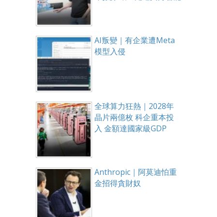
AI叛變｜有企業遭Meta
模型入侵
全球算力狂熱｜2028年
晶片兩億枚 科企重本投
入 金額達國家級GDP
Anthropic｜阿莫迪怕重
金招得貪財奴