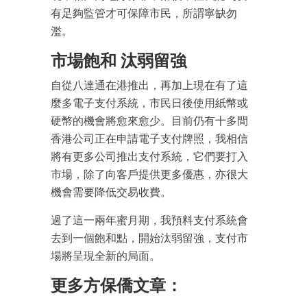
有足夠監管才可保障市民，所謂寧缺勿
濫。
市場飽和 汰弱留強
自從八達通在港推出，再加上現在有了這
麼多電子支付系統，市民日後使用紙幣或
硬幣的機會將愈來愈少。目前仍有十多間
香港公司正在申請電子支付牌照，我相信
將有更多公司推出支付系統，它們要打入
成為 EJ Tech 會員
市場，除了向客戶提供更多優惠，亦很大
機會需要降低交易收費。
最新資訊（附創業懶人包）
箱！
過了這一兩年蜜月期，我預料支付系統會
去到一個飽和點，開始汰弱留強，支付市
場將呈現全新的局面。
更多方保僑文章：