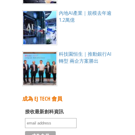
內地AI產業｜規模去年逾
1.2萬億
科技園恒生｜推動銀行AI
轉型 兩企方案勝出
成為 EJ TECH 會員
接收最新創科資訊