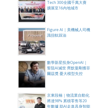
Tech 300全國千萬大賽
擴展至16內地城市
Figure AI｜美機械人司機
識扭軚踩油
數學新星投身OpenAI｜
誓阻AI滅世 齊默曼剛獲菲
爾茲獎 憂大模型失控
京東段楠｜物流業自動化
將達98% 累積零售等20
年數據 助AI走進具身智能