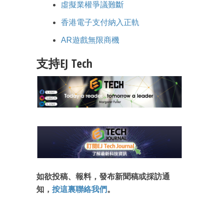
虛擬業權爭議難斷
香港電子支付納入正軌
AR遊戲無限商機
支持EJ Tech
如欲投稿、報料，發布新聞稿或採訪通
知，
按這裏聯絡我們
。