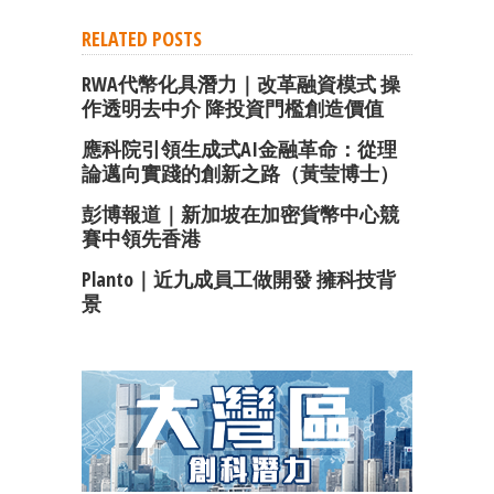
RELATED POSTS
RWA代幣化具潛力｜改革融資模式 操
作透明去中介 降投資門檻創造價值
應科院引領生成式AI金融革命：從理
論邁向實踐的創新之路（黃莹博士）
彭博報道｜新加坡在加密貨幣中心競
賽中領先香港
Planto｜近九成員工做開發 擁科技背
景