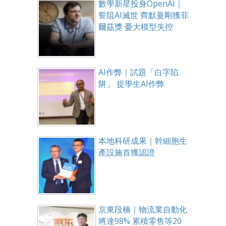
數學新星投身OpenAI｜
誓阻AI滅世 齊默曼剛獲菲
爾茲獎 憂大模型失控
AI作弊｜試題「白字陷
阱」 捉學生AI作弊
本地科研成果｜幹細胞生
產設施首獲認證
京東段楠｜物流業自動化
將達98% 累積零售等20