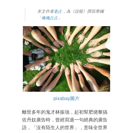
本文作者
老占
，為《信報》撰寫專欄
「
俺俺占占
」
pixabay圖片
離世多年的鬼才林振強，起初幫肥佬黎搞
佐丹奴廣告時，曾經寫過一句經典的廣告
語，「沒有陌生人的世界」，意味全世界