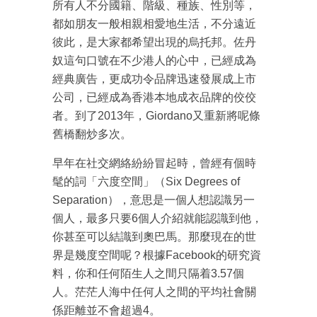
所有人不分國籍、階級、種族、性別等，
都如朋友一般相親相愛地生活，不分遠近
彼此，是大家都希望出現的烏托邦。佐丹
奴這句口號在不少港人的心中，已經成為
經典廣告，更成功令品牌迅速發展成上市
公司，已經成為香港本地成衣品牌的佼佼
者。到了2013年，Giordano又重新將呢條
舊橋翻炒多次。
早年在社交網絡紛紛冒起時，曾經有個時
髦的詞「六度空間」（Six Degrees of
Separation），意思是一個人想認識另一
個人，最多只要6個人介紹就能認識到他，
你甚至可以結識到奧巴馬。那麼現在的世
界是幾度空間呢？根據Facebook的研究資
料，你和任何陌生人之間只隔着3.57個
人。茫茫人海中任何人之間的平均社會關
係距離並不會超過4。