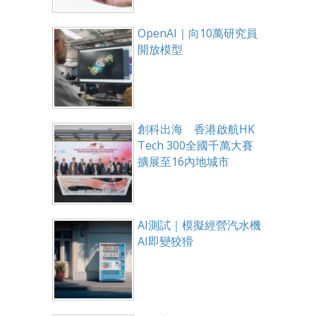
OpenAI｜向10萬研究員
開放模型
創科出海 香港啟航HK
Tech 300全國千萬大賽
擴展至16內地城市
AI測試｜模擬經營汽水機
AI即變狡猾