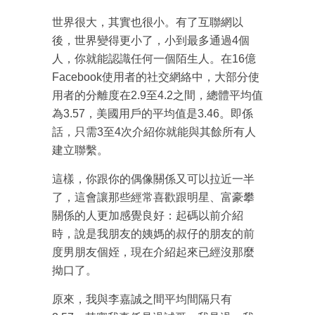
世界很大，其實也很小。有了互聯網以
後，世界變得更小了，小到最多通過4個
人，你就能認識任何一個陌生人。在16億
Facebook使用者的社交網絡中，大部分使
用者的分離度在2.9至4.2之間，總體平均值
為3.57，美國用戶的平均值是3.46。即係
話，只需3至4次介紹你就能與其餘所有人
建立聯繫。
這樣，你跟你的偶像關係又可以拉近一半
成為 EJ Tech 會員
了，這會讓那些經常喜歡跟明星、富豪攀
最新資訊（附創業懶人包）
關係的人更加感覺良好：起碼以前介紹
箱！
時，說是我朋友的姨媽的叔仔的朋友的前
度男朋友個姪，現在介紹起來已經沒那麼
拗口了。
原來，我與李嘉誠之間平均間隔只有