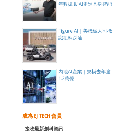
年數據 助AI走進具身智能
Figure AI｜美機械人司機
識扭軚踩油
內地AI產業｜規模去年逾
1.2萬億
成為 EJ TECH 會員
接收最新創科資訊