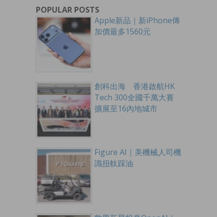
POPULAR POSTS
Apple新品｜新iPhone傳
加價最多1560元
創科出海 香港啟航HK
Tech 300全國千萬大賽
擴展至16內地城市
Figure AI｜美機械人司機
識扭軚踩油