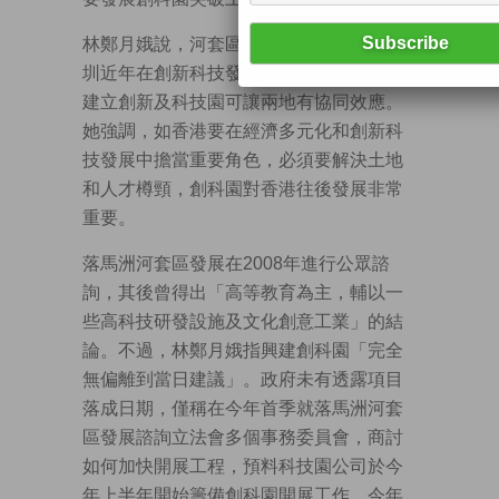
林鄭月娥說，河套區土地鄰近深圳，而深
圳近年在創新科技發展非常快，香港在此
建立創新及科技園可讓兩地有協同效應。
她強調，如香港要在經濟多元化和創新科
技發展中擔當重要角色，必須要解決土地
和人才樽頸，創科園對香港往後發展非常
重要。
落馬洲河套區發展在2008年進行公眾諮
詢，其後曾得出「高等教育為主，輔以一
些高科技研發設施及文化創意工業」的結
論。不過，林鄭月娥指興建創科園「完全
無偏離到當日建議」。政府未有透露項目
落成日期，僅稱在今年首季就落馬洲河套
區發展諮詢立法會多個事務委員會，商討
如何加快開展工程，預料科技園公司於今
年上半年開始籌備創科園開展工作，今年