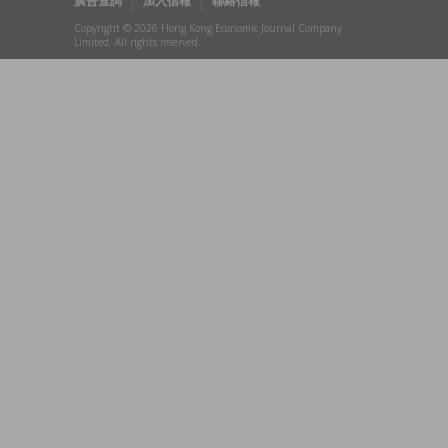
廣告查詢
加入信報
聯絡信報
Copyright © 2026 Hong Kong Economic Journal Company
Limited. All rights reserved.