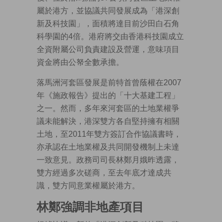
屬於港方，並協議共同發展成為「港深創
新及科技園」，面積將達目前沙田白石角
科學園的4倍。港府將交由香港科技園成立
全資附屬公司負責建設及營運，意味項目
資金將由公帑全數承擔。
落馬洲河套區發展是前特首曾蔭權在2007
年《施政報告》提出的「十大基建工程」
之一。然而，多年來河套區的土地業權爭
議未能解決，港深雙方各自堅持擁有相關
土地，至2011年雙方簽訂合作協議書時，
亦承認在土地業權及共同開發機制上未達
一致意見。政務司司長林鄭月娥昨透露，
雙方經過多次磋商，至去年底才達成共
識，雙方同意業權屬於港方。
林鄭強調非地產項目