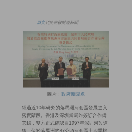
原文
刊於信報財經新聞
圖片：
政府新聞處
經過近10年研究的落馬洲河套區發展進入
落實階段。香港及深圳當局昨簽訂合作備
忘錄，雙方正式確認自1997年深圳河改道
後、位於落馬洲的87公頃河套區土地業權