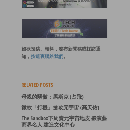
如欲投稿、報料，發布新聞稿或採訪通
知，
按這裏聯絡我們
。
RELATED POSTS
母親的驕傲：馬斯克 (占飛)
微軟「打機」搶攻元宇宙 (高天佑)
The Sandbox下周賣元宇宙地皮 夥演藝
商界名人 建造文化中心