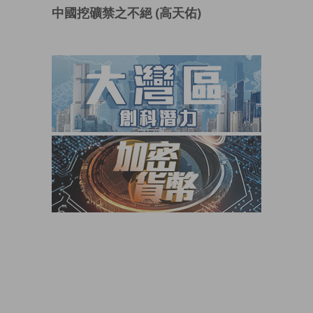
中國挖礦禁之不絕 (高天佑)