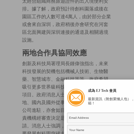
太經合組織商務旅遊證件的出入境便利安
排。據了解，政府預計待創科園落成後在
園區工作的人數可達4萬人，由於部分企業
或會來自深圳，政府稍後亦會研究在河套
區北面興建與深圳連接的通道及相關過境
設施。
兩地合作具協同效應
創新及科技局署理局長鍾偉強指出，未來
科技發展的契機包括機械人技術、生物醫
藥、智慧城市、金融科技等等，政府希望
吸引更多世界級科技人才到香港發展相關
成為 EJ Tech 會員
項目。政府消息人士稱，創科園將歡迎本
最新資訊（附創業懶人包）
地、國內及國外從事中、下游科技研發的
箱！
公司進駐，亦會如目前科學園一樣，由專
責機構經審查決定是否接受有關公司申
請。消息人士強調，科學園已飽和，有必
要發展創科園突破土地樽頸。