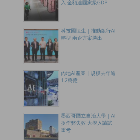
入 金額達國家級GDP
科技園恒生｜推動銀行AI
轉型 兩企方案勝出
內地AI產業｜規模去年逾
1.2萬億
墨西哥國立自治大學｜AI
捉作弊失效 大學入讀試
重考