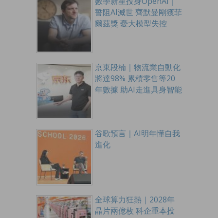
數學新星投身OpenAI｜
誓阻AI滅世 齊默曼剛獲菲
爾茲獎 憂大模型失控
京東段楠｜物流業自動化
將達98% 累積零售等20
年數據 助AI走進具身智能
谷歌預言｜AI明年懂自我
進化
全球算力狂熱｜2028年
晶片兩億枚 科企重本投