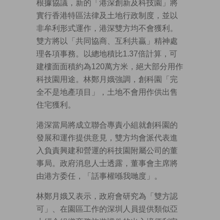
根據協議，新的「港深創新及科技園」將
實行香港特區法律及土地行政制度，並以
非牟利形式運作，港深雙方均不會獲利。
雙方將以「共同協商、互利共贏」精神處
理各項事務。以總地積比1.37倍計算，可
建樓面面積約為120萬方米，絕大部分用作
科技園用途。林鄭月娥強調，創科園「完
全不是地產項目」，土地不會用作供出售
住宅獲利。
港深當局將成立聯合專責小組就創科園的
發展和運作提供意見，雙方均會派代表進
入負責興建和營運的科技園附屬公司的董
事局。政府消息人士透露，董事會主席將
由港方委任，「話事權喺我哋度」。
林鄭月娥又表示，政府會研究為「雙方認
可」、在園區工作的深圳人員提供類似亞