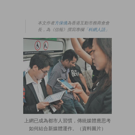
本文作者
方保僑
為香港互動市務商會會
長，為《信報》撰寫專欄
「科網人語」
上網已成為都市人習慣，傳統媒體應思考
如何結合新媒體運作。（資料圖片）