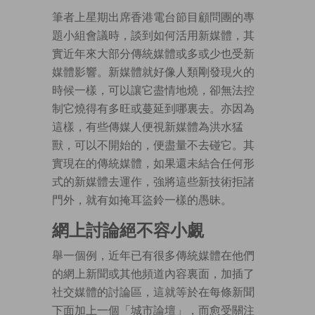
筆者上星期出席香港電台節目顧問團的專
題小組會議時，談到如何活用新媒體，其
實近年來大部分傳統媒體或多或少也受新
媒體影響。新媒體就好像人類剛發現火的
時候一樣，可以讓它盡情地燒，卻無法控
制它燒得有多旺或蔓延到哪裏去。亦因為
這樣，有些傳媒人便視新媒體為洪水猛
獸，可以不開始的，便盡量不去碰它。其
實現在的傳統媒體，如果還未結合任何形
式的新媒體去運作，強將這些新技術拒諸
門外，就有如掩耳盜鈴一樣的愚昧。
網上討論絕不容小覷
舉一個例，近年已有很多傳統媒體在他們
的網上新聞或其他頻道內容裏面，加插了
社交媒體的討論區，這就等於在每條新聞
下面加上一個「城市論壇」，而愈受關注