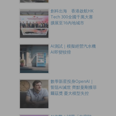
創科出海 香港啟航HK
Tech 300全國千萬大賽
擴展至16內地城市
AI測試｜模擬經營汽水機
AI即變狡猾
數學新星投身OpenAI｜
誓阻AI滅世 齊默曼剛獲菲
爾茲獎 憂大模型失控