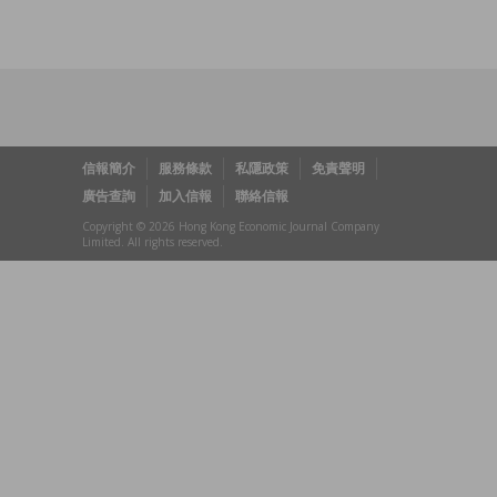
信報簡介
服務條款
私隱政策
免責聲明
廣告查詢
加入信報
聯絡信報
Copyright © 2026 Hong Kong Economic Journal Company
Limited. All rights reserved.