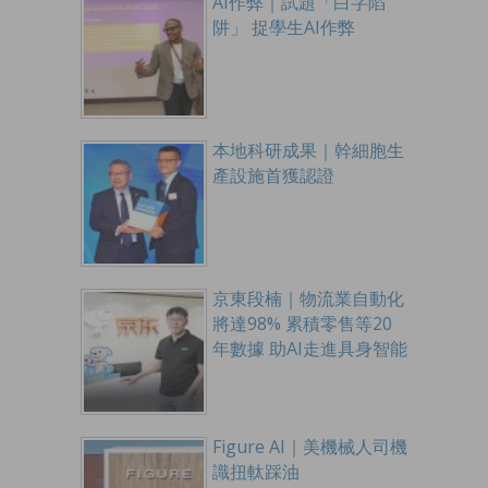
AI作弊｜試題「白字陷
阱」 捉學生AI作弊
本地科研成果｜幹細胞生
產設施首獲認證
京東段楠｜物流業自動化
將達98% 累積零售等20
年數據 助AI走進具身智能
Figure AI｜美機械人司機
識扭軚踩油