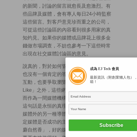
的新聞，討論的留言就愈長及愈激烈。有
些品牌及媒體，會有專人每日24小時監察
這些留言。對客戶意見珍而重之的公司，
可從這些討論區的內容看到很多用家的真
知灼見。如果你的媒體或品牌花上很多金
錢做市場調查，不妨也參考一下這些時常
出現在社交媒體討論區的意見。
說真的，對於如何管理這些「討論」，我
成為 EJ Tech 會員
也沒有一個肯定的答案，但在既要與讀者
最新資訊（附創業懶人包）
互動，也要爭取瀏覽量的今天，除了「呃
箱！
Like」之外，這些網上討論絕不容小覷。
而作為一間媒體機構，「內容才是王者」
這句話是永恒的真理，新媒體只是在傳統
媒體外的另一種導體，精采的內容才是決
定媒體是否成功的主要因素，正所謂「有
麝自然香」，好的媒體自然有人欣賞，只