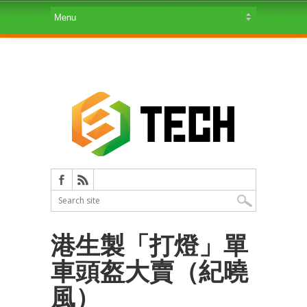
港生製「打燈」單
車頭盔大賣（紀曉
風）