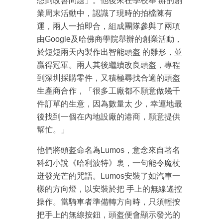
想到改善問題」。他後來在學校舉 辦的創
業周末活動中，認識了現時的拍檔陳有
運，兩人一拍即合，組成團隊參與了兩項
由Google及哈佛商學院舉辦的創業活動，
於短短兩天內製作出智能頭盔 的雛形，並
贏得冠軍。兩人其後繼續改良頭盔，專程
到深圳採購零件，又積極尋找合適的頭盔
生產商合作，「很多工廠都不願意做幾千
件訂單的生意，因為數量太 少，幸運地最
後找到一個在內地設廠的港商，願意提供
幫忙。」
他們將頭盔命名為Lumos，意念來自著名
科幻小說《哈利波特》裏，一句能令魔杖
迸發光芒的咒語。Lumos安裝了如汽車一
樣的方向燈，以安裝於把 手上的無線遙控
成為 EJ Tech 會員
操作。當騎車者準備轉方向時，只須輕按
最新資訊（附創業懶人包）
把手上的無線按鈕，頭盔便會顯示發光的
箱！