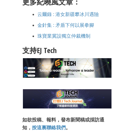
更多紀曉風文章：
云爾錄 : 港女新疆攀冰川遇險
金針集 : 矛盾下何以展拳腳
珠寶業冀設獨立仲裁機制
支持EJ Tech
如欲投稿、報料，發布新聞稿或採訪通
知，
按這裏聯絡我們
。