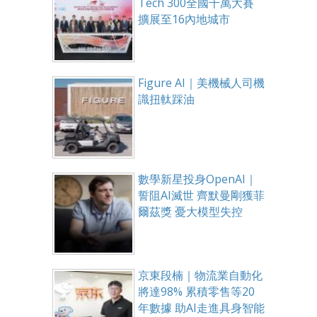
Tech 300全國千萬大賽
擴展至16內地城市
Figure AI｜美機械人司機
識扭軚踩油
數學新星投身OpenAI｜
誓阻AI滅世 齊默曼剛獲菲
爾茲獎 憂大模型失控
京東段楠｜物流業自動化
將達98% 累積零售等20
年數據 助AI走進具身智能