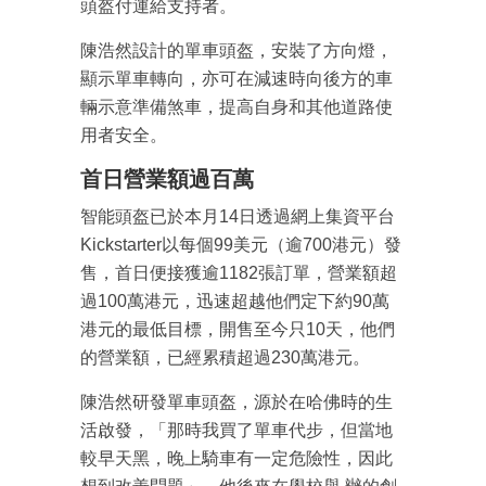
頭盔付運給支持者。
陳浩然設計的單車頭盔，安裝了方向燈，
顯示單車轉向，亦可在減速時向後方的車
輛示意準備煞車，提高自身和其他道路使
用者安全。
首日營業額過百萬
智能頭盔已於本月14日透過網上集資平台
Kickstarter以每個99美元（逾700港元）發
售，首日便接獲逾1182張訂單，營業額超
過100萬港元，迅速超越他們定下約90萬
港元的最低目標，開售至今只10天，他們
的營業額，已經累積超過230萬港元。
陳浩然研發單車頭盔，源於在哈佛時的生
活啟發，「那時我買了單車代步，但當地
較早天黑，晚上騎車有一定危險性，因此