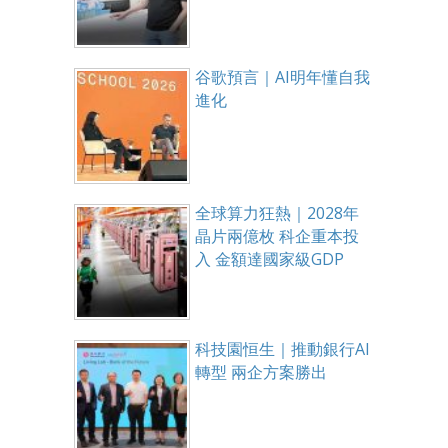
谷歌預言｜AI明年懂自我
進化
全球算力狂熱｜2028年
晶片兩億枚 科企重本投
入 金額達國家級GDP
科技園恒生｜推動銀行AI
轉型 兩企方案勝出