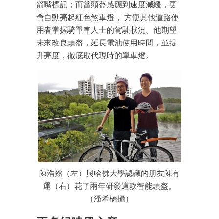
箭嘴標記；而當頭盔感應到速度減緩，更
會自動亮起紅色煞車燈， 方便其他道路使
用者掌握騎單車人士的駕駛狀況。他期望
未來改良頭盔，延長電池使用時間，並提
升亮度，徹底取代現時的單車燈。
陳浩然（左）與哈佛大學認識的朋友陳有
運（右）花了兩年研發這款智能頭盔。
（潘希橋攝）