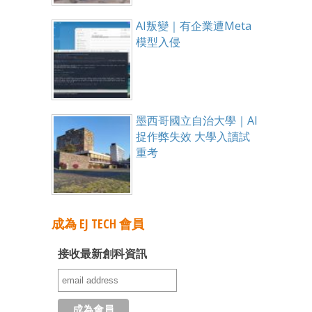
AI叛變｜有企業遭Meta
模型入侵
墨西哥國立自治大學｜AI
捉作弊失效 大學入讀試
重考
成為 EJ TECH 會員
接收最新創科資訊