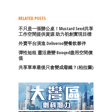
RELATED POSTS
不只是一張辦公桌！Mustard Seed共享
工作空間提供資源 助力初創實現目標
外賣平台演進 Deliveroo變餐飲夥伴
彈性短租 靈活應變 Booqed盡用空間價
值
共享單車最後只會變成廢鐵？(柏拉圖)