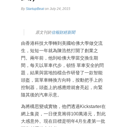
By
StartupBeat
on July 24, 2015
原文刊於
信報財經新聞
由香港科技大學轉到美國哈佛大學做交流
生，短短一年就為陳浩然打開了創業之
門。兩年前，他到哈佛大學當交換生期
間，每天以單車代步，頓悟 單車安全的問
題，結果與當地拍檔合作研發了一款智能
頭盔，當單車轉換方向時，按動把手上的
控制器，頭盔上的感應燈就會亮起，向緊
隨其後的汽車示意。
為將構思變成實物，他們透過Kickstarter在
網上集資，一日便竟籌得100萬港元，對此
大感意外。現在目標是明年4月生產第一批