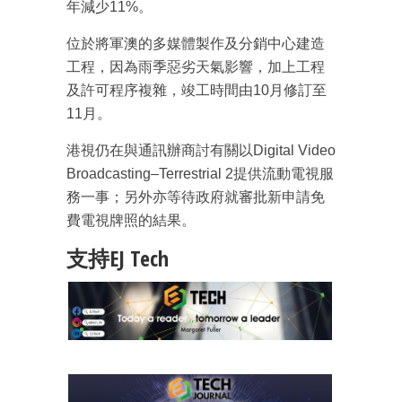
年減少11%。
位於將軍澳的多媒體製作及分銷中心建造
工程，因為雨季惡劣天氣影響，加上工程
及許可程序複雜，竣工時間由10月修訂至
11月。
成為 EJ Tech 會員
港視仍在與通訊辦商討有關以Digital Video
最新資訊（附創業懶人包）
Broadcasting–Terrestrial 2提供流動電視服
箱！
務一事；另外亦等待政府就審批新申請免
費電視牌照的結果。
支持EJ Tech