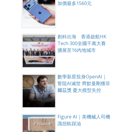
加價最多1560元
創科出海 香港啟航HK
Tech 300全國千萬大賽
擴展至16內地城市
數學新星投身OpenAI｜
誓阻AI滅世 齊默曼剛獲菲
爾茲獎 憂大模型失控
Figure AI｜美機械人司機
識扭軚踩油