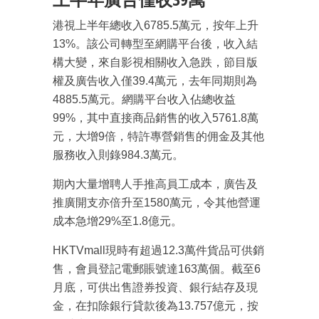
港視上半年總收入6785.5萬元，按年上升
13%。該公司轉型至網購平台後，收入結
構大變，來自影視相關收入急跌，節目版
權及廣告收入僅39.4萬元，去年同期則為
4885.5萬元。網購平台收入佔總收益
99%，其中直接商品銷售的收入5761.8萬
元，大增9倍，特許專營銷售的佣金及其他
服務收入則錄984.3萬元。
期內大量增聘人手推高員工成本，廣告及
推廣開支亦倍升至1580萬元，令其他營運
成本急增29%至1.8億元。
HKTVmall現時有超過12.3萬件貨品可供銷
售，會員登記電郵賬號達163萬個。截至6
月底，可供出售證券投資、銀行結存及現
金，在扣除銀行貸款後為13.757億元，按