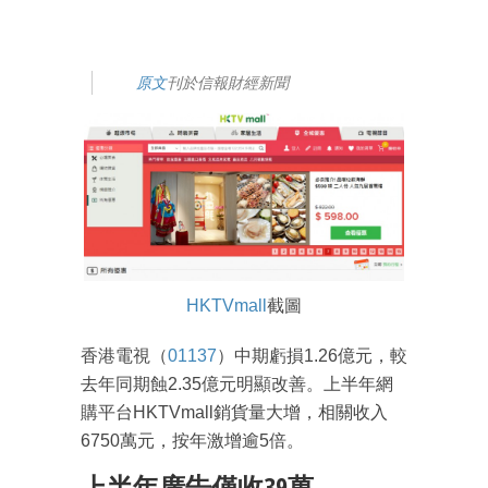
原文
刊於信報財經新聞
HKTVmall
截圖
香港電視（
01137
）中期虧損1.26億元，較
去年同期蝕2.35億元明顯改善。上半年網
購平台HKTVmall銷貨量大增，相關收入
6750萬元，按年激增逾5倍。
上半年廣告僅收39萬