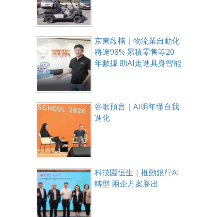
京東段楠｜物流業自動化
將達98% 累積零售等20
年數據 助AI走進具身智能
谷歌預言｜AI明年懂自我
進化
科技園恒生｜推動銀行AI
轉型 兩企方案勝出