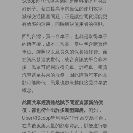
Scoop創立汽車共乘即是使用權提升的最
好例子。藉由提高車內座位的使用效率，
減緩交通阻塞問題，正是讓空閒資源能更
有效率的運用，同時解決使用者的痛點。
回到台灣，買一台車子，也就是取得車子
的所有權，成本非常高。當中包含購買停
車位、牌照稅以及長久的保養維修費。而
在資訊發達的世代，統合資訊的平台非常
多，民眾可輕易取得公車、計程車、租賃
汽車甚至共乘的服務，因此購買汽車的意
願可能降低，民眾也越來越能接受共享的
概念。
然而共享經濟雖然賦予閒置資源新的價
值，卻也衍伸出許多新型隱憂。
例如，
Uber和Scoop皆利用APP作為交易平台，
在背後蒐集大量的顧客資訊，以便進行數