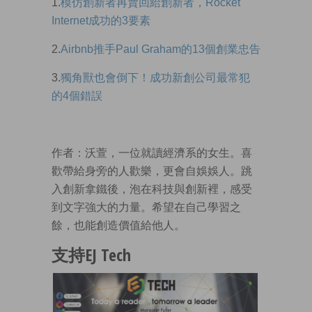
1.
模仿創新者再賣回給創新者，Rocket
Internet成功的3要素
2.
Airbnb推手Paul Graham的13個創業忠告
3.
獨角獸也會倒下！成功新創公司最常犯
的4個錯誤
作者：沃萱，一位就讀經濟系的女生。喜
歡帶給身旁的人歡樂，更會自娛娛人。跳
入創新拿鐵後，泡在科技與創新裡，感受
到文字強大的力量。希望在自己學習之
餘，也能創造價值給他人。
支持EJ Tech