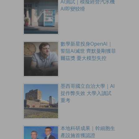
AI測試｜模擬經營汽水機
AI即變狡猾
數學新星投身OpenAI｜
誓阻AI滅世 齊默曼剛獲菲
爾茲獎 憂大模型失控
墨西哥國立自治大學｜AI
捉作弊失效 大學入讀試
重考
本地科研成果｜幹細胞生
產設施首獲認證