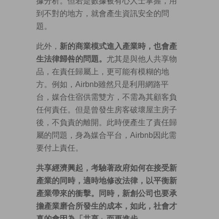
據分析。但若是數據被有心人士掌握，用
到不對的地方，就會產生資訊安全的問
題。
此外，
新的商業模式進入產業時，也會產
生法律歸咎的問題。
尤其是與他人共享物
品，在責任歸屬上，更可能有模糊的地
方。例如，Airbnb雖然只是利用網路平
台，媒合住宿供需雙方，不需為其顧客負
任何責任。但是曾發生房客破壞屋主房子
後，不負責的離開。此時便產生了責任歸
屬的問題，身為媒合平台，Airbnb因此需
要付上責任。
共享經濟興起，考驗著政府如何在接受新
產業的同時，適時地修改法律，以平衡新
產業帶來的衝擊。同時，新創公司也要承
擔產業磨合所發生的成本，如此，社會才
真的會因為「共享」而更進步。