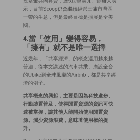
投基金共同募資，達510萬美元。創辦人表
示，目前Scoop仍會繼續經營三藩市灣區
一帶的生意，但是最終目標是擴展是全美
國。
4.當「使用」變得容易，
「擁有」就不是唯一選擇
近幾年，「共享經濟」的概念運用越來越
普遍，從本文講述的汽車共乘、廣設全台
的Ubike到全球風靡的Airbnb，都是共享經
濟的例子。
共享概念的興起，主要是因為科技進步、
行動裝置普及，使得閒置資源的資訊可快
速被掌握，讓其他人能開始使用閒置資
源。減少資源浪費，意味著使用權的提
升。