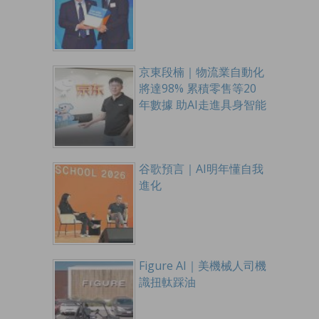
京東段楠｜物流業自動化
將達98% 累積零售等20
年數據 助AI走進具身智能
谷歌預言｜AI明年懂自我
進化
Figure AI｜美機械人司機
識扭軚踩油