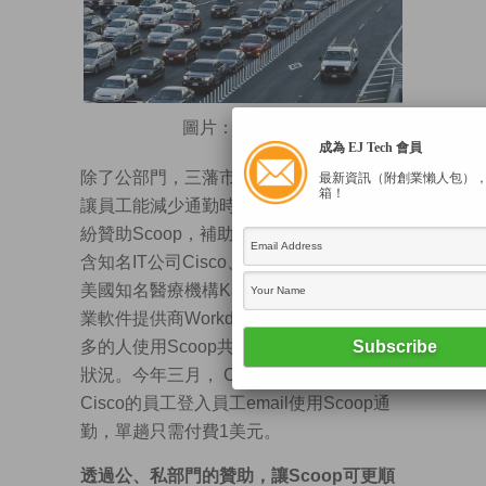
圖片：
SFGATE
成為 EJ Tech 會員
除了公部門，三藩市灣區的多個企業為了
最新資訊（附創業懶人包）
箱！
讓員工能減少通勤時間，準時上班，也紛
紛贊助Scoop，補助員工的通勤費用，包
含知名IT公司Cisco、電動車公司Tesla、
美國知名醫療機構Kaiser Permanente、商
業軟件提供商Workday等等。期望越來越
多的人使用Scoop共乘，改善惡質的交通
狀況。今年三月， Cisco與Scoop合作，
Cisco的員工登入員工email使用Scoop通
勤，單趟只需付費1美元。
透過公、私部門的贊助，讓Scoop可更順