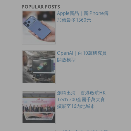
POPULAR POSTS
Apple新品｜新iPhone傳
加價最多1560元
OpenAI｜向10萬研究員
開放模型
創科出海 香港啟航HK
Tech 300全國千萬大賽
擴展至16內地城市