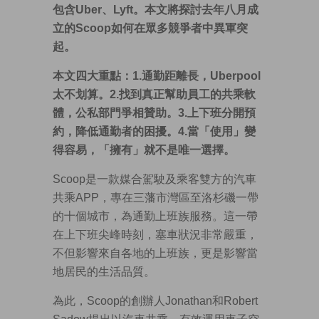
包含
Uber
、
Lyft
。本文將探討去年八月成
立的
Scoop
如何在眾多競爭者中異軍突
起。
本文四大重點：1.通勤距離長，Uberpool
太不划算。2.找到真正幫助員工的共乘軟
體，公私部門爭相贊助。3.上下班分開預
約，降低通勤者的困擾。4.當「使用」變
得容易，「擁有」就不是唯一選擇。
Scoop是一款媒合駕駛及乘客雙方的汽車
共乘APP，專在三藩市灣區至洛杉磯一帶
的十個城市，為通勤上班族服務。這一帶
在上下班尖峰時刻，塞車狀況非常嚴重，
不但影響來自各地的上班族，更是影響當
地居民的生活品質。
為此，Scoop的創辦人Jonathan和Robert