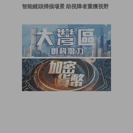
智能鏡頭掃描場景 助視障者重獲視野