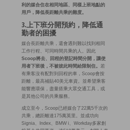
利的媒合住在相同地區、同樣上班地點的
用戶，降低長距離共乘的難度。
3.上下班分開預約，降低通
勤者的困擾
媒合長距離共乘，還會遇到難以找到相同
工作行程、可同時間共乘的人。因此
Scoop將去、回程的登記時間分開，讓使
用者下班後，不被彼此時間給限制住。
若
有乘客沒有配對到回程的車，Scoop會按
距離，最高補貼40美元車資。並希望乘客
能響應環保，盡量搭乘大眾交通工具，或
是其他公司的共乘服務。
成立至今，Scoop已經媒合了22萬5千次的
共乘，總距離達175萬英里。並成功向
Signia、Index、BMW i、Workday多家創