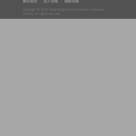
廣告查詢
加入信報
聯絡信報
Copyright © 2026 Hong Kong Economic Journal Company
Limited. All rights reserved.