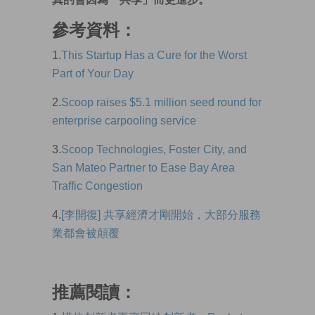
參考資料：
1.
This Startup Has a Cure for the Worst
Part of Your Day
2.
Scoop raises $5.1 million seed round for
enterprise carpooling service
3.
Scoop Technologies, Foster City, and
San Mateo Partner to Ease Bay Area
Traffic Congestion
4.
[李開復] 共享經濟才剛開始，大部分服務
業都會被顛覆
推薦閱讀：