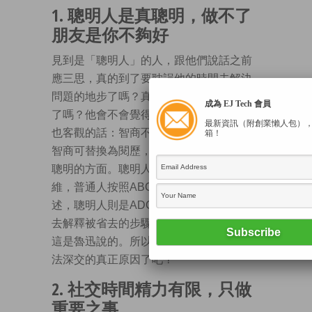
1. 聰明人是真聰明，做不了
朋友是你不夠好
見到是「聰明人」的人，跟他們說話之前
應三思，真的到了要耽誤他的時間去解決
問題的地步了嗎？真的已經想完所有辦法
成為 EJ Tech 會員
了嗎？他會不會覺得你很Cheap？功利但
最新資訊（附創業懶人包）
也客觀的話：智商不對等的人難以交流。
箱！
智商可替換為閱歷，能力等各種可以體現
聰明的方面。聰明人擅長跳躍性的邏輯思
維，普通人按照ABC、123的條理去陳
述，聰明人則是ADG258，讓他們花時間
去解釋被省去的步驟，無異於謀財害命，
這是魯迅說的。所以你知道答唔到咀、無
法深交的真正原因了吧？
2. 社交時間精力有限，只做
重要之事