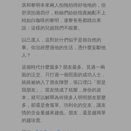
淇和黎明本來兩人拍拖拍得好地地的，但
舒淇拍過四仔，粉絲們紛紛指責她配不上
純如白咖啡的黎明，連黎爸爸都跳出來
說：這樣的兒媳我們不能要。
以己度人，這對於什們似乎是很自然的
事。你沒經歷過他的生活，憑什麼妄斷他
人？
這個時代什麼最多? 朋友最多。見過一兩
面的泛交、只打過一個照面的成功人士，
統統被納入了朋友陣營，張口埋口「那是
我朋友」。當友情成了炫耀，身份的資
本，就可以解釋為何很多人明明朋友那麼
多，卻還是會孤單。功利化的交友，讓友
情的含金量越來越低。朋友，還是越簡單
的越珍貴。