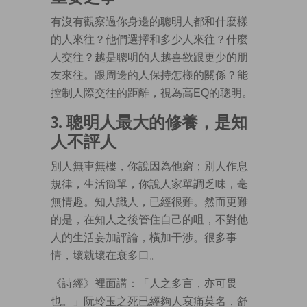
有沒有觀察過你身邊的聰明人都和什麼樣
的人來往？他們選擇和多少人來往？什麼
人交往？越是聰明的人越喜歡跟更少的朋
友來往。跟周邊的人保持怎樣的關係？能
控制人際交往的距離，視為高EQ的聰明。
3. 聰明人最大的修養，是知
人不評人
別人無車無樓，你說因為他窮；別人作息
規律，生活簡單，你說人家單調乏味，毫
無情趣。知人識人，已經很難。然而更難
的是，在知人之後管住自己的咀，不對他
人的生活妄加評論，橫加干涉。很多事
情，壞就壞在衰多口。
《詩經》裡面講：「人之多言，亦可畏
也。」阮玲玉之死已經夠人哀痛莫名，舒