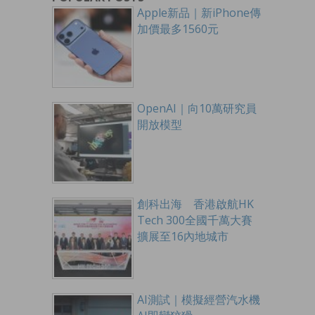
Apple新品｜新iPhone傳
加價最多1560元
OpenAI｜向10萬研究員
開放模型
創科出海 香港啟航HK
Tech 300全國千萬大賽
擴展至16內地城市
AI測試｜模擬經營汽水機