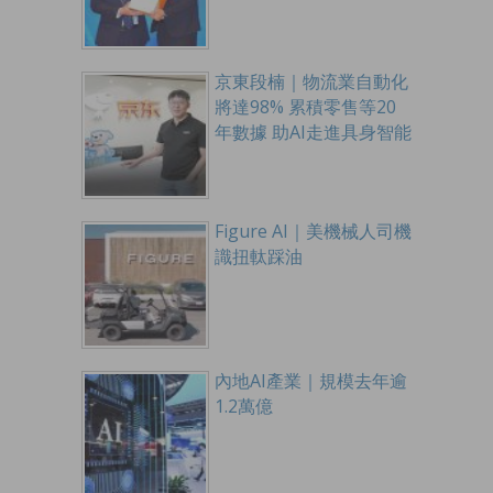
京東段楠｜物流業自動化
將達98% 累積零售等20
年數據 助AI走進具身智能
Figure AI｜美機械人司機
識扭軚踩油
內地AI產業｜規模去年逾
1.2萬億