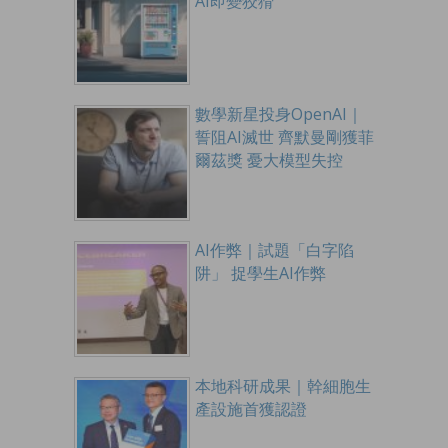
AI即變狡猾
數學新星投身OpenAI｜
誓阻AI滅世 齊默曼剛獲菲
爾茲獎 憂大模型失控
AI作弊｜試題「白字陷
阱」 捉學生AI作弊
本地科研成果｜幹細胞生
產設施首獲認證