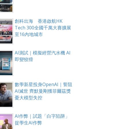
創科出海 香港啟航HK
Tech 300全國千萬大賽擴展
至16內地城市
AI測試｜模擬經營汽水機 AI
即變狡猾
數學新星投身OpenAI｜誓阻
AI滅世 齊默曼剛獲菲爾茲獎
憂大模型失控
AI作弊｜試題「白字陷阱」
捉學生AI作弊