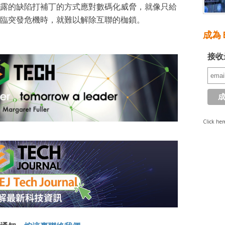
露的缺陷打補丁的方式應對數碼化威脅，就像只給
臨突發危機時，就難以解除互聯的枷鎖。
成為 E
接收
Click her