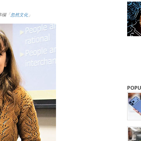
專欄「
忽然文化
」
成為 EJ Tech 會員
最新資訊（附創業懶人包），直達郵
POPU