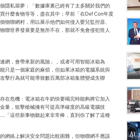
個隱私噩夢：「數據庫裏已經有了太多關於我們的
什麼食物等等，盡在其中；早前「在Def Con年度
個物聯網村，用以展示他們如何侵入嬰兒監控器、
物聯世界發展要是無所不在，那就不免會侵犯世人
連網，會帶來新的風險」，或者可用智能冰箱為
能只是一個家庭的麻煩，但如果冰箱的電腦系統與
攻擊行為就可能導致數百萬部冰箱集體變成失聯
存在危機：電冰箱在牛奶快要喝完時能夠將它加入
金量，狙擊槍械擁有可提高準確度的高級電腦技
…「這些新事物聽起來非常棒，直到你了解了這種
的網絡上解決安全問題比較困難，但物聯網不應該