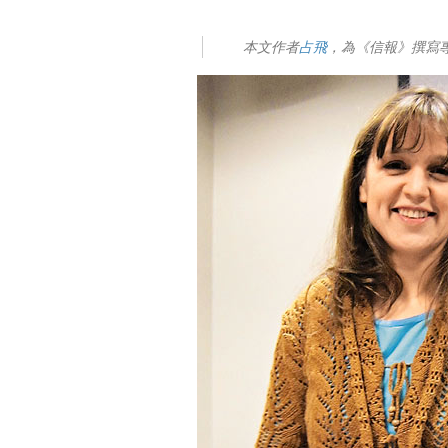
本文作者
占飛
，為《信報》撰寫