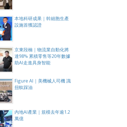
本地科研成果｜幹細胞生產
設施首獲認證
京東段楠｜物流業自動化將
達98% 累積零售等20年數據
助AI走進具身智能
Figure AI｜美機械人司機 識
扭軚踩油
內地AI產業｜規模去年逾1.2
萬億