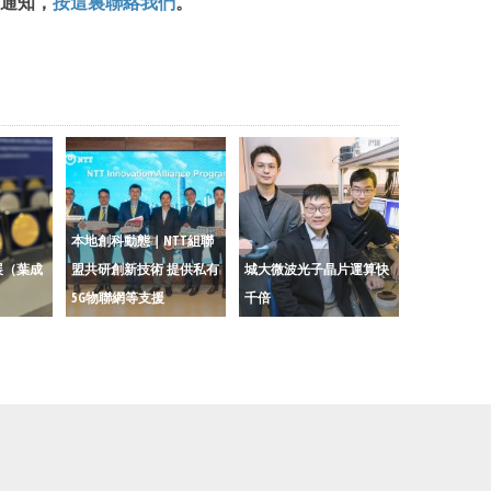
通知，
按這裏聯絡我們
。
本地創科動態｜NTT組聯
展（葉成
盟共研創新技術 提供私有
城大微波光子晶片運算快
5G物聯網等支援
千倍