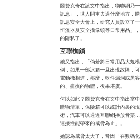
圖費克奇在該文中指出，物聯網乃一
訊息」，世人開車去過什麼地方，購買
訊息安全大會上，研究人員設立了一
恒溫器及安全攝像頭等日常用品」，
的隱私了。
互聯枷鎖
她又指出，「倘若將日常用品大規模
例，如果一部冰箱一旦出現故障，可
電動機相連，那麼，軟件漏洞或黑客
的、癱瘓的物體，後果堪虞。
何以如此？圖費克奇在文中指出當中
購物清單，保險箱可以統計內裏的現
術，汽車可以通過互聯網播放音樂…
連接性能帶來的威脅為止」。
她認為威脅太大了，皆因「在數碼化