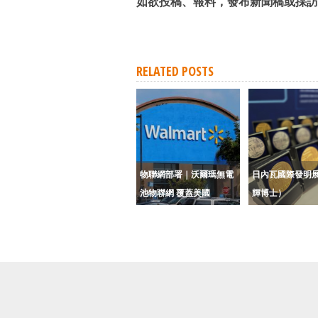
如欲投稿、報料，發布新聞稿或採訪
RELATED POSTS
物聯網部署｜沃爾瑪無電
日內瓦國際發明
池物聯網 覆蓋美國
輝博士）