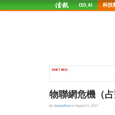
CEO_AI
科技
DON'T MISS
物聯網危機（占
By
StartupBeat
on August 21, 2015