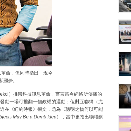
息革命，但同時指出，現今
私噩夢。
ufekci）推崇科技訊息革命，嘗言當今網絡所傳播的
發動一場可推翻一個政權的運動；但對互聯網（尤
近在《紐約時報》撰文，題為〈聰明之物何以可能
bjects May Be a Dumb Idea
），當中更指出物聯網