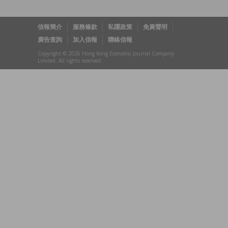
信報簡介
服務條款
私隱政策
免責聲明
廣告查詢
加入信報
聯絡信報
Copyright © 2026 Hong Kong Economic Journal Company
Limited. All rights reserved.