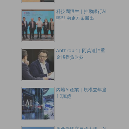
科技園恒生｜推動銀行AI
轉型 兩企方案勝出
Anthropic｜阿莫迪怕重
金招得貪財奴
內地AI產業｜規模去年逾
1.2萬億
墨西哥國立自治大學｜AI