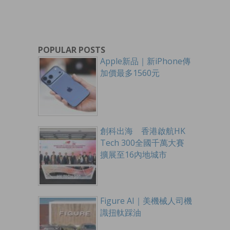
POPULAR POSTS
Apple新品｜新iPhone傳
加價最多1560元
創科出海 香港啟航HK
Tech 300全國千萬大賽
擴展至16內地城市
Figure AI｜美機械人司機
識扭軚踩油