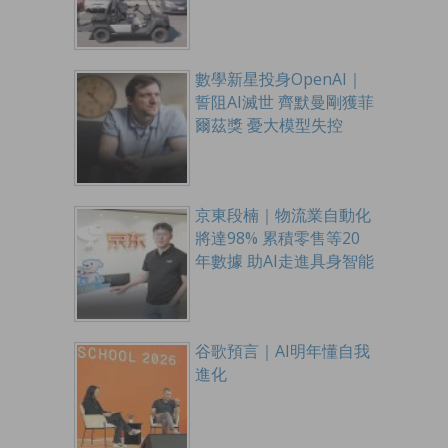
數學新星投身OpenAI｜
誓阻AI滅世 齊默曼剛獲菲
爾茲獎 憂大模型失控
京東段楠｜物流業自動化
將達98% 累積零售等20
年數據 助AI走進具身智能
谷歌預言｜AI明年懂自我
進化