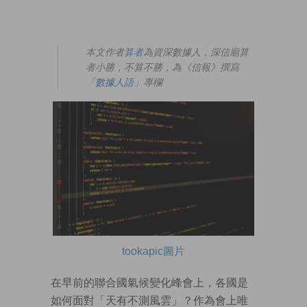
本文作者
算者
為資深數據人，深信廟算
者小勝，不算不勝，為《信報》撰寫
「
數據人語
」專欄
tookapic圖片
在早前的聯合國氣候變化峰會上，各國是
如何面對「天有不測風雲」？作為會上唯