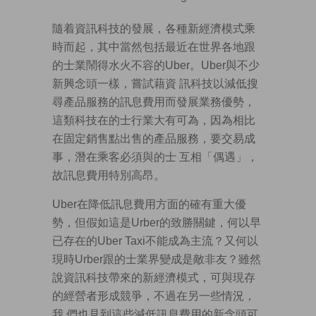
隨着資訊科技的發展，各種新經濟模式乘
時而起，其中當然包括最近在世界各地跟
的士業鬧得水火不容的Uber。Uber與不少
新興念頭一樣，嘗試藉資 訊科技以減低搜
尋產品服務的訊息費用而發展業務優勢，
這類科技在的士行業大有可為，因為相比
在固定銷售點出售的產品服務，要交易成
事，潛在乘客必須與的士 互相「偶遇」，
故訊息費用特別高昂。
Uber在降低訊息費用方面的確有重大優
勢，但假如這是Urber的致勝關鍵，何以早
已存在的Uber Taxi不能成為主流？又何以
現時Urber跟的士業界變成是敵非友？雖然
說資訊科技帶來的新經濟模式，可與現存
的經營者形成競爭，不過在另一些情況，
我 們也見到這些減低訊息費用的新念頭可