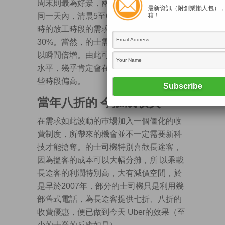
周末則最為好景，兩者相差高達20%；在
最新資訊（附創業懶人包）
同一天內，清晨5至6時的 「淡季」跟7至8
箱！
時的放工時段的需求差異也往往超過
30%。當然，的士需求在惡劣天氣時也可
以瞬間倍增。由此可見，這個固定的收費
水平，幾乎肯定會在一些 時段偏低、另一
些時段偏高。
當年八折的 今加成收費
在需求如此波動的巿場加入一個僵化的收
費制度，所帶來的機會並不一定需要新科
技才能搶奪。的士司機特別喜歡長途客，
因為搵客的成本可以大幅分攤，所 以乘載
長途客的利潤特別高，大有減價空間，於
是早於2007年，部分的士司機只是利用幾
部舊式電話，為長途客提供七折、八折的
收費優惠，便已做到今天 Uber的效果（至