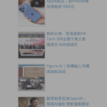
Apple新品｜新iPhone傳
加價最多1560元
創科出海 香港啟航HK
Tech 300全國千萬大賽
擴展至16內地城市
Figure AI｜美機械人司機
識扭軚踩油
數學新星投身OpenAI｜
誓阻AI滅世 齊默曼剛獲菲