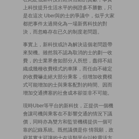
上科技提升生活水平的例證多不勝數，只
是在這次 Uber與的士的爭議中，似乎大家
都把事件太過簡化為一場新舊科技的對
決，而忽略存在已久的制度老問題。
事實上，新科技或許為解決這個老問題帶
來契機。雖然我不認為取消的士的劃一收
費，的士業界會如部分人所想，蠢得不組
織成幾種收費模式的車隊，而任由不確定
的收費嚇走絕大部分乘客，但增加收費模
式可能增加的士與乘客配對的時間、因而
增加交通擠塞的社會成本卻並非不可能。
現時Uber等平台的新科技，正提供一個機
會讓司機與乘客在不影響交通的情況下議
價，同時亦為雙方和監管機構提供一個可
靠的記錄系統。既然議價是你 情我願，政
府其實大可讓的士在這類平台以較靈活方