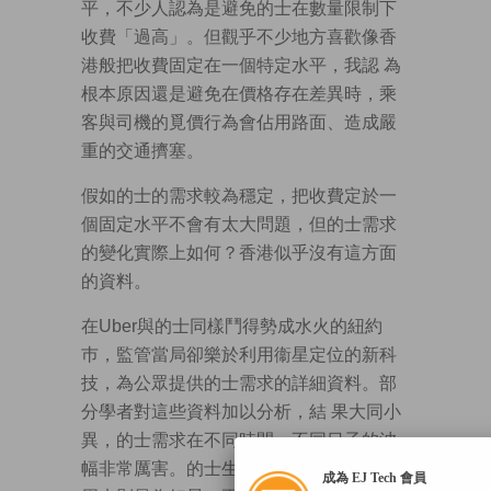
平，不少人認為是避免的士在數量限制下
收費「過高」。但觀乎不少地方喜歡像香
港般把收費固定在一個特定水平，我認 為
根本原因還是避免在價格存在差異時，乘
客與司機的覓價行為會佔用路面、造成嚴
重的交通擠塞。
假如的士的需求較為穩定，把收費定於一
個固定水平不會有太大問題，但的士需求
的變化實際上如何？香港似乎沒有這方面
的資料。
在Uber與的士同樣鬥得勢成水火的紐約
巿，監管當局卻樂於利用衞星定位的新科
技，為公眾提供的士需求的詳細資料。部
分學者對這些資料加以分析，結 果大同小
異，的士需求在不同時間、不同日子的波
幅非常厲害。的士生意在周一最為慘淡，
成為 EJ Tech 會員