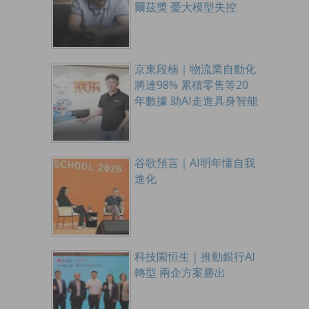
爾茲獎 憂大模型失控
京東段楠｜物流業自動化
將達98% 累積零售等20
年數據 助AI走進具身智能
谷歌預言｜AI明年懂自我
進化
科技園恒生｜推動銀行AI
轉型 兩企方案勝出