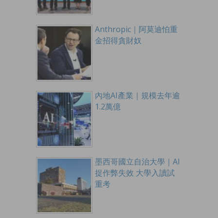
Anthropic｜阿莫迪怕重
金招得貪財奴
內地AI產業｜規模去年逾
1.2萬億
墨西哥國立自治大學｜AI
捉作弊失效 大學入讀試
重考