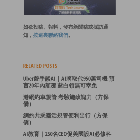
如欲投稿、報料，發布新聞稿或採訪通
知，
按這裏聯絡我們
。
RELATED POSTS
Uber舵手談AI｜AI將取代950萬司機 預
言20年內顛覆 藍白領無可幸免
港網約車規管 考驗施政魄力（方保
僑）
網約共乘靈活規管便利出行（方保
僑）
AI教育｜250名CEO促美國設AI必修科