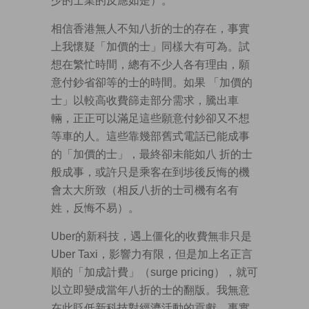
少的士業的反應如是）。
相信香港無人不知八折的士的存在，事實
上我懷疑「加價的士」同樣大有可為。試
想在繁忙時間，總有不少人各有理由，願
意付鈔省卻等的士的時間。如果 「加價的
士」以較高收費篩走部分需求，騰出車
輛，正正可以滿足這些願意付鈔卻又不想
等車的人。這些靠幾部舊式電話已能成事
的「加價的士」，最終卻未能如八 折的士
般成事，或許只是乘客在到埗後反悔的機
會太大所致（相反八折的士司機有名有
姓，反悔不易）。
Uber的新科技，遇上僵化的收費無非只是
Uber Taxi，影響力有限，但是加上名正言
順的「加成計費」（surge pricing），就可
以立即變成當年八折的士的翻版。我無意
在此貶低新科技對經濟活動的貢獻，事實