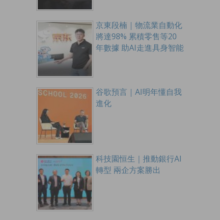
京東段楠｜物流業自動化
將達98% 累積零售等20
年數據 助AI走進具身智能
谷歌預言｜AI明年懂自我
進化
科技園恒生｜推動銀行AI
轉型 兩企方案勝出