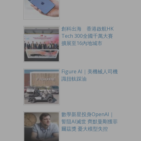
創科出海 香港啟航HK
Tech 300全國千萬大賽
擴展至16內地城市
Figure AI｜美機械人司機
識扭軚踩油
數學新星投身OpenAI｜
誓阻AI滅世 齊默曼剛獲菲
爾茲獎 憂大模型失控