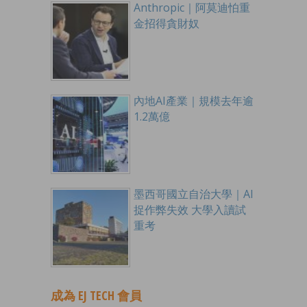
Anthropic｜阿莫迪怕重
金招得貪財奴
內地AI產業｜規模去年逾
1.2萬億
墨西哥國立自治大學｜AI
捉作弊失效 大學入讀試
重考
成為 EJ TECH 會員