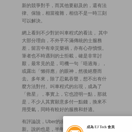
新的競爭對手，而其他要顧及的，還有法
律、保險，相當複雜，相信不是一時三刻
可以解決。
網上看到不少對於叫車程式的看法， 其中
大部分理由，不外乎不滿傳統的士服務
差，留言中有幸災樂禍，亦有心存憤恨。
筆者也不時遇到的士拒載，確是非常討
厭，最常見的是，司機一句「唔過海」，
或露出「懶得應」的眼神，然後絕塵而
去。多年來，除了忍氣吞聲，想不出有什
麼方法對付。叫車程式的出現，成為了
「救星」，事實上，它也證明一點，那就
是，不少人其實願意多付一點錢，換來不
用受氣，同時有較好的服務和舒適。
有評論說，Uber的出現，考驗政府有多創
成為 EJ Tech 會員
新。說的也是，半年前，叫車程式對很多