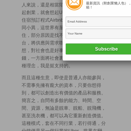
最新資訊（附創業懶人包）
人來說，還是相當陌生。可是現在每當提
箱！
起創業，就會想起Uber，除此之外，還有
住宿預訂程式Airbnb。兩者的經營理念大
同小異，這世界有屋無人住，有人無屋
住，部分原因是找不到對方，就利用這平
台，將供應與需求聯繫上。從好的方面
想，對社會也是好事，一方面市民可以賺
錢，一方面將社會裏隱藏的資源釋放，這
種理念，我是挺支持的。
而且這種生意，即使是普通人亦能參與，
不需事先擁有龐大的資本，只要你想得
到，都可以創造出有價值的產品和服務。
簡言之，自問有多餘的能力、時間、空
間、資源，無論是靚車、靚船、靚飛機，
甚至洗衣機，都可以為它重新創造價值。
這種模式，套在不同行業，若行得通，分
分鐘便是另一個行業的Uber。世界在變，