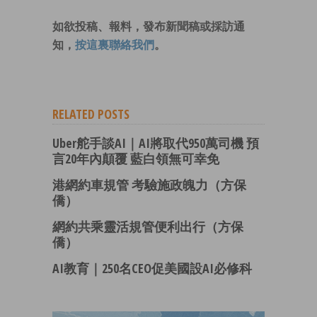
如欲投稿、報料，發布新聞稿或採訪通
知，
按這裏聯絡我們
。
RELATED POSTS
Uber舵手談AI｜AI將取代950萬司機 預
言20年內顛覆 藍白領無可幸免
港網約車規管 考驗施政魄力（方保
僑）
網約共乘靈活規管便利出行（方保
僑）
AI教育｜250名CEO促美國設AI必修科