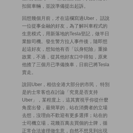
扣留車輛，並說準備提出起訴。
回想幾個月前，才在這欄寫過Uber， 話說
一位從事金融的好友，為了解叫車程式的
生意模式，用新落地的Tesla登記，做半日
業餘司機。發生警方拉人事件後，隨即想
起這好友，想知他有否「以身犯險」重操
故業，不過，從其他好友口中得知，原來
他揸了三個月已準備換車，日前已將Tesla
賣走。
說回Uber，相信全港大部分的市民， 特別
是的士常客也在討論「究竟是否支持
Uber」，某程度上，這其實視乎你從什麼
角度出發，最簡單的，站在消費者的立場
去想，沒理由不歡迎有更多選擇；站在的
士司機立場，花幾百萬去買個的士牌，循
正常合法途徑做生意，自然不想見到出現