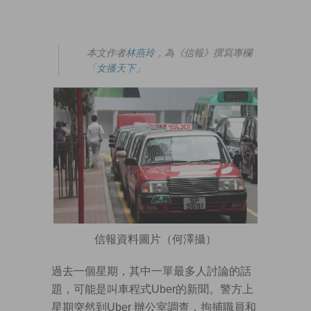
本文作者
林燕玲
，為《信報》撰寫專欄
「
女播天下
」
信報資料圖片（何澤攝）
過去一個星期，其中一單最多人討論的話
題，可能是叫車程式Uber的新聞。警方上
星期突然到Uber 辦公室調查，拘捕職員和