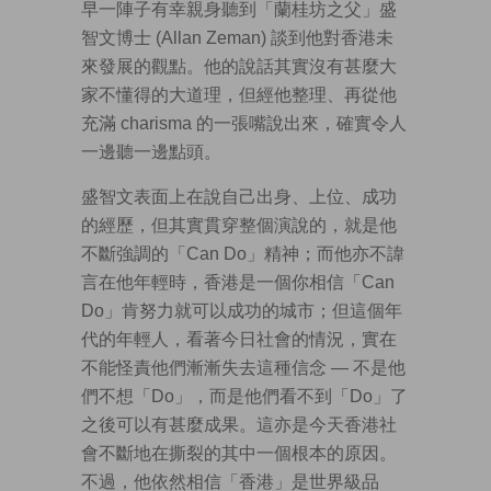
早一陣子有幸親身聽到「蘭桂坊之父」盛
智文博士 (Allan Zeman) 談到他對香港未
來發展的觀點。他的說話其實沒有甚麼大
家不懂得的大道理，但經他整理、再從他
充滿 charisma 的一張嘴說出來，確實令人
一邊聽一邊點頭。
盛智文表面上在說自己出身、上位、成功
的經歷，但其實貫穿整個演說的，就是他
不斷強調的「Can Do」精神；而他亦不諱
言在他年輕時，香港是一個你相信「Can
Do」肯努力就可以成功的城市；但這個年
代的年輕人，看著今日社會的情況，實在
不能怪責他們漸漸失去這種信念 — 不是他
們不想「Do」，而是他們看不到「Do」了
之後可以有甚麼成果。這亦是今天香港社
會不斷地在撕裂的其中一個根本的原因。
不過，他依然相信「香港」是世界級品