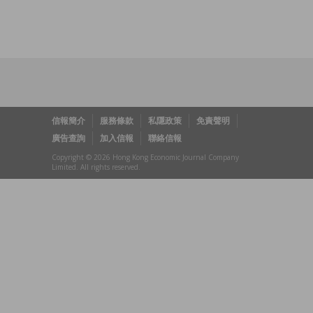
信報簡介
服務條款
私隱政策
免責聲明
廣告查詢
加入信報
聯絡信報
Copyright © 2026 Hong Kong Economic Journal Company
Limited. All rights reserved.