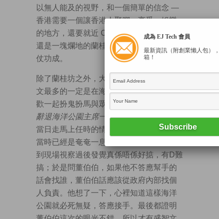
以無人能及的視野，和一個簡單的信念 —
香港需要一個讓香港人聚腳、享受、娛樂
的地方，還要就近 CBD 地帶 — 看出當時
成為 EJ Tech 會員
還是一塊爛地的蘭桂坊所擁有的潛力，一
最新資訊（附創業懶人包）
箱！
仗功成。
除了蘭桂坊之外，大家過去十年見得盛智
文最多的一定是在海洋公園，尤其是他喜
歡一起扮鬼扮馬與眾同樂
(他在2014年(被)
辭退海洋公園主席一職)
。他也笑笑口講到
當日走馬上任時的情景：董伯伯找上他為
當時已經是奄奄一息的海洋公園救亡，他
到現場視察過後發覺真係唔係好掂，有D難
搞；於是問董伯伯，如果他不答應幫手的
話會找誰，董伯伯話應該從政府內部找個
人負責。他想了一下，心裡知道這樣海洋
公園就必死無疑，答應接手。最後都證明
董伯伯這次的眼光不錯，所以才有盛智文