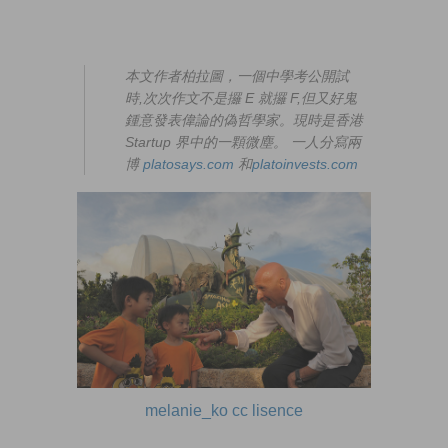
本文作者柏拉圖，一個中學考公開試
時,次次作文不是攞 E 就攞 F,但又好鬼
鍾意發表偉論的偽哲學家。現時是香港
Startup 界中的一顆微塵。 一人分寫兩
博
platosays.com
和
platoinvests.com
melanie_ko cc lisence