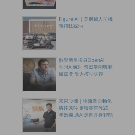
Figure AI｜美機械人司機
識扭軚踩油
數學新星投身OpenAI｜
誓阻AI滅世 齊默曼剛獲菲
爾茲獎 憂大模型失控
京東段楠｜物流業自動化
將達98% 累積零售等20
年數據 助AI走進具身智能