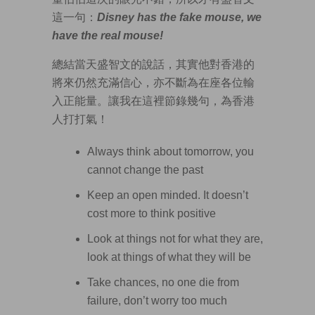
這一句：
Disney has the fake mouse, we
have the real mouse!
總結當天盛智文的說話，其實他對香港的
將來仍然充滿信心，亦不斷為在座各位輸
入正能量。讓我在這裡節錄幾句，為香港
人打打氣！
Always think about tomorrow, you
cannot change the past
Keep an open minded. It doesn’t
cost more to think positive
Look at things not for what they are,
look at things of what they will be
Take chances, no one die from
failure, don’t worry too much