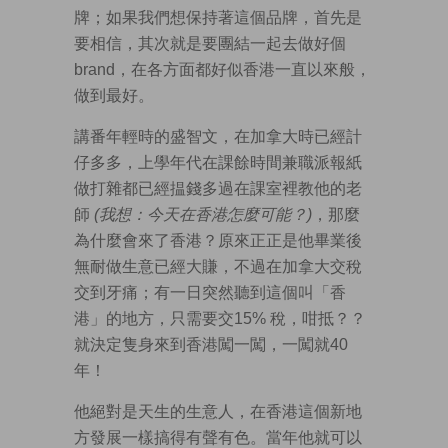
牌；如果我們想保持著這個品牌，首先是
要相信，其次就是要團結一起去做好個
brand，在各方面都好似香港一直以來般，
做到最好。
講番年輕時的盛智文，在加拿大時已經計
仔多多，上學年代在課餘時間兼職派報紙
做打雜都已經揾錢多過在課室裡教他的老
師
(我想：今天在香港怎麼可能？)
，那麼
為什麼會來了香港？原來正正是他畢業後
無耐做生意已經大賺，不過在加拿大交稅
交到牙痛；有一日突然聽到這個叫「香
港」的地方，只需要交15% 稅，咁抵？？
就決定隻身來到香港闖一闖，一闖就40
年！
他絕對是天生的生意人，在香港這個新地
方發展一樣搞得有聲有色。當年他就可以