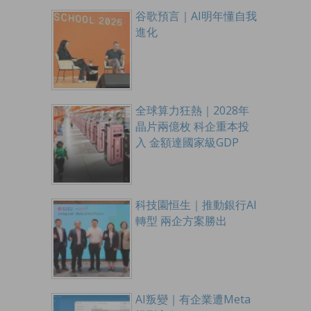
谷歌預言｜AI明年懂自我
進化
全球算力狂熱｜2028年
晶片兩億枚 科企重本投
入 金額達國家級GDP
科技園恒生｜推動銀行AI
轉型 兩企方案勝出
AI叛變｜有企業遭Meta