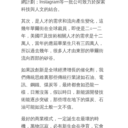
網計劃；Instagram等一批公司致力於探索
科技與人文的結合。
其次，是人才的需求和流向產生變化，這
幾年華爾街在全球裁員，即使是二○一二
年，美國IT及技術相關人才的需求是十二
萬人，當年的應屆畢業生只有三四萬人，
所以過去幾年，很多人才由東部的華爾街
成為 EJ Tech 會員
流向西部的矽谷。
最新資訊（附創業懶人包）
箱！
如果說創新是全球經濟增長的催化劑，我
們傳統思維裏那些傳統行業諸如石油、電
訊、鋼鐵、煤炭等，最終都會如恐龍一
樣，日漸沒落，假以時日，新能源開發技
術能逐步突破，那些埋在地下的煤炭、石
油可能如泥土般一文不值。
最好的商業模式，一定誕生在最壞的時
機，萬物沉寂，必有新生命在孕育，它會