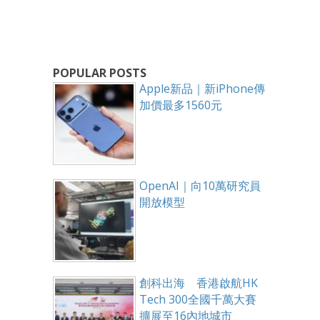
POPULAR POSTS
Apple新品｜新iPhone傳
加價最多1560元
OpenAI｜向10萬研究員
開放模型
創科出海 香港啟航HK
Tech 300全國千萬大賽
擴展至16內地城市