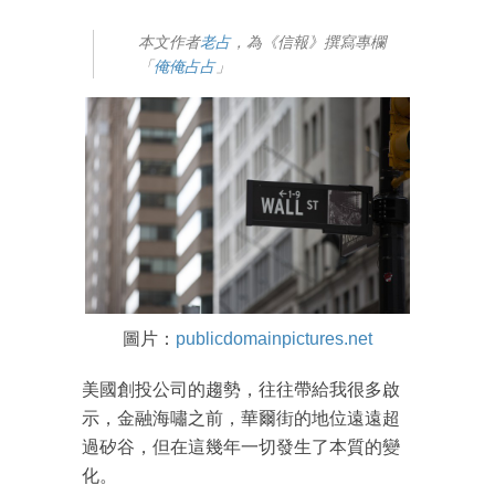
本文作者
老占
，為《信報》撰寫專欄
「
俺俺占占
」
圖片：
publicdomainpictures.net
美國創投公司的趨勢，往往帶給我很多啟
示，金融海嘯之前，華爾街的地位遠遠超
過矽谷，但在這幾年一切發生了本質的變
化。