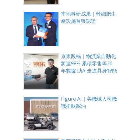
本地科研成果｜幹細胞生
產設施首獲認證
京東段楠｜物流業自動化
將達98% 累積零售等20
年數據 助AI走進具身智能
Figure AI｜美機械人司機
識扭軚踩油