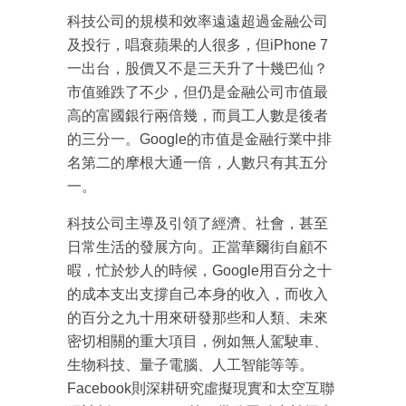
科技公司的規模和效率遠遠超過金融公司
及投行，唱衰蘋果的人很多，但iPhone 7
一出台，股價又不是三天升了十幾巴仙？
市值雖跌了不少，但仍是金融公司市值最
高的富國銀行兩倍幾，而員工人數是後者
的三分一。Google的市值是金融行業中排
名第二的摩根大通一倍，人數只有其五分
一。
科技公司主導及引領了經濟、社會，甚至
日常生活的發展方向。正當華爾街自顧不
暇，忙於炒人的時候，Google用百分之十
的成本支出支撐自己本身的收入，而收入
的百分之九十用來研發那些和人類、未來
密切相關的重大項目，例如無人駕駛車、
生物科技、量子電腦、人工智能等等。
Facebook則深耕研究虛擬現實和太空互聯