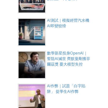
AI測試｜模擬經營汽水機
AI即變狡猾
數學新星投身OpenAI｜
誓阻AI滅世 齊默曼剛獲菲
爾茲獎 憂大模型失控
AI作弊｜試題「白字陷
阱」 捉學生AI作弊