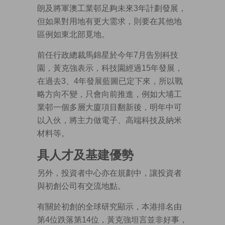
朗及將軍澳工業邨足夠未來3年計劃發展，
但如果對用地有更大需求，則要在其他地
區例如東北部覓地。
前任行政總裁馬錦星於今年7月告別科技
園，黃克強表示，科技園經過15年發展，
在過去3、4年發展藍圖已定下來，所以戰
略方向不變，只會向前推進，例如大埔工
業邨一個多層大廈項目翻新後，明年中可
以入伙，將主力做電子、高端科技及納米
材料等。
具人才及基建優勢
另外，投資者中心亦在規劃中，讓投資者
與初創公司有交流地點。
有關於初創的全球研究顯示，本港排名由
第4位跌落第14位，黃克強坦言並非好事，