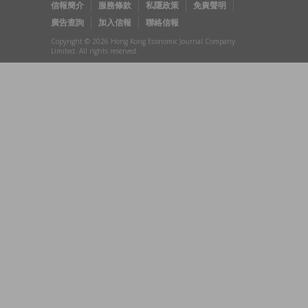
信報簡介
服務條款
私隱政策
免責聲明
廣告查詢
加入信報
聯絡信報
Copyright © 2026 Hong Kong Economic Journal Company
Limited. All rights reserved.