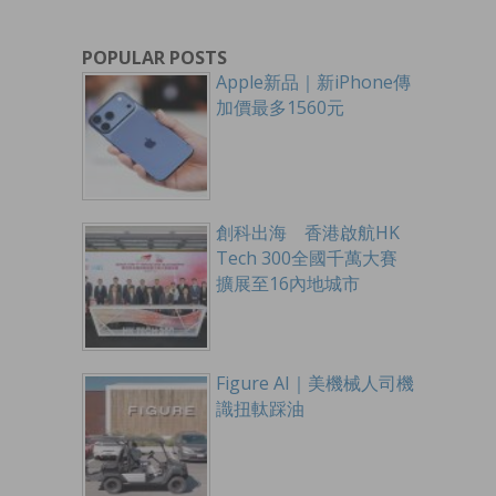
POPULAR POSTS
Apple新品｜新iPhone傳
加價最多1560元
創科出海 香港啟航HK
Tech 300全國千萬大賽
擴展至16內地城市
Figure AI｜美機械人司機
識扭軚踩油