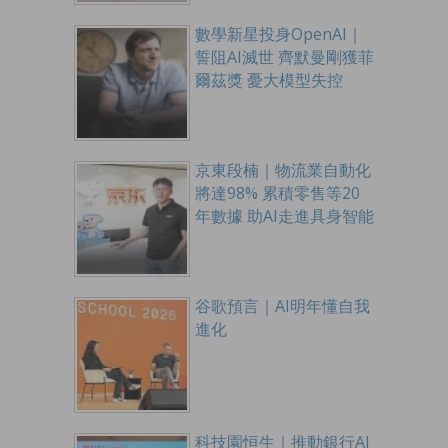
數學新星投身OpenAI｜
誓阻AI滅世 齊默曼剛獲菲
爾茲獎 憂大模型失控
京東段楠｜物流業自動化
將達98% 累積零售等20
年數據 助AI走進具身智能
谷歌預言｜AI明年懂自我
進化
科技園恒生｜推動銀行AI