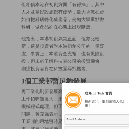
但相信本港在初創方面「有得搞」，其中
人才及基礎設施都有優勢，最大挑戰在於
如何把科研轉化成產品，例如大學重點做
科研，做產品卻在心態上出現斷層。
他指出，本港初創氣氛正面，但亦比較
新，這是投資者對本港初創公司的一個疑
慮。事實上，本港資金充裕，也有風險創
投，但未必了解科技園公司的投資機會，
期望投資者肯在科技園尋找機會。
3個工業邨暫足夠發展
再工業化則要發展高增值工種，例如燒焊
成為 EJ Tech 會員
工作招聘難度大，未來將步向自動化，由
最新資訊（附創業懶人包）
箱！
機械程式處理。但工業發展始終面對土地
問題，黃克強表示，大埔、元朗及將軍澳
工業邨的用地暫時足夠，如有再大用地需
求，就要另行覓地，這需要很長時間進