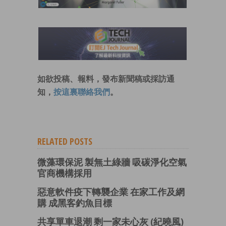
如欲投稿、報料，發布新聞稿或採訪通
知，
按這裏聯絡我們
。
RELATED POSTS
微藻環保泥 製無土綠牆 吸碳淨化空氣
官商機構採用
惡意軟件疫下轉襲企業 在家工作及網
購 成黑客釣魚目標
共享單車退潮 剩一家未心灰 (紀曉風)