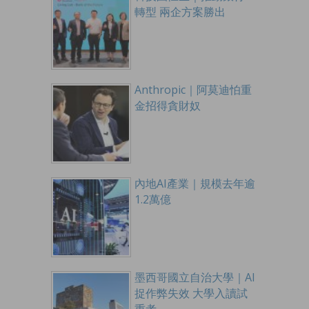
轉型 兩企方案勝出
Anthropic｜阿莫迪怕重
金招得貪財奴
內地AI產業｜規模去年逾
1.2萬億
墨西哥國立自治大學｜AI
捉作弊失效 大學入讀試
重考