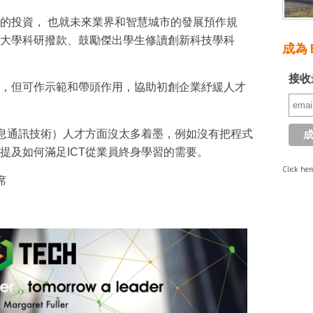
的投資， 也就未來業界和智慧城市的發展預作規
大學科研撥款、鼓勵傑出學生修讀創新科技學科
成為 E
接收
，但可作示範和帶頭作用，協助初創企業紓緩人才
訊息通訊技術）人才方面沒太多着墨，例如沒有把程式
提及如何滿足ICT從業員終身學習的需要。
Click her
席