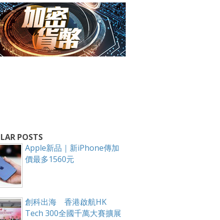
箱！
LAR POSTS
Apple新品｜新iPhone傳加
價最多1560元
創科出海 香港啟航HK
Tech 300全國千萬大賽擴展