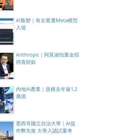
AI叛變｜有企業遭Meta模型
入侵
Anthropic｜阿莫迪怕重金招
得貪財奴
內地AI產業｜規模去年逾1.2
萬億
墨西哥國立自治大學｜AI捉
作弊失效 大學入讀試重考