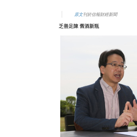
原文
刊於信報財經新聞
乏善足陳 舊酒新瓶