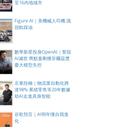
至16內地城市
Figure AI｜美機械人司機 識
扭軚踩油
數學新星投身OpenAI｜誓阻
AI滅世 齊默曼剛獲菲爾茲獎
憂大模型失控
京東段楠｜物流業自動化將
達98% 累積零售等20年數據
助AI走進具身智能
谷歌預言｜AI明年懂自我進
化