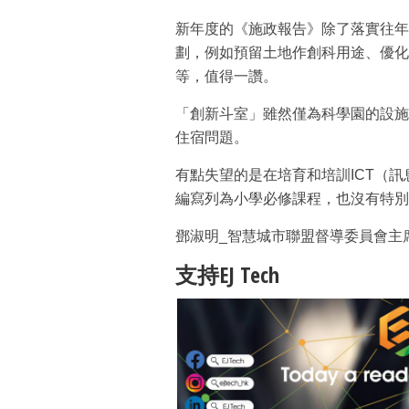
新年度的《施政報告》除了落實往年
劃，例如預留土地作創科用途、優化
等，值得一讚。
「創新斗室」雖然僅為科學園的設施
住宿問題。
有點失望的是在培育和培訓ICT（
編寫列為小學必修課程，也沒有特別
鄧淑明_智慧城市聯盟督導委員會主
支持EJ Tech