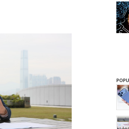
成為 EJ Tech 會員
最新資訊（附創業懶人包），直達郵
POPU