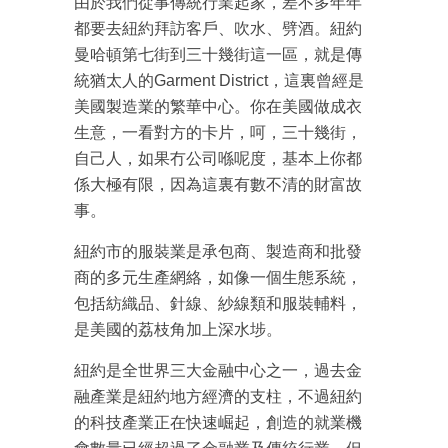
由於我們從事傳統行業起家，差不多年年
都要去紐約拜訪客戶、吹水、劈酒。紐約
曼哈頓第七街到三十幾街這一區，就是傳
統猶太人的Garment District，這裏曾經是
美國製造業的繁華中心。你在美國做成衣
生意，一看對方的卡片，呵，三十幾街，
自己人，如果冇公司喺呢度，基本上你都
係大極有限，因為這裏有數不清的財富故
事。
紐約市的服裝業是承包商、製造商和批發
商的多元生產網絡，如像一個生態系統，
包括紡織品、針線、紗線類和服裝輔料，
是美國的荔枝角加上深水埗。
紐約是全世界三大金融中心之一，過去金
融產業是紐約地方經濟的支柱，不過紐約
的科技產業正在快速崛起，創造的就業機