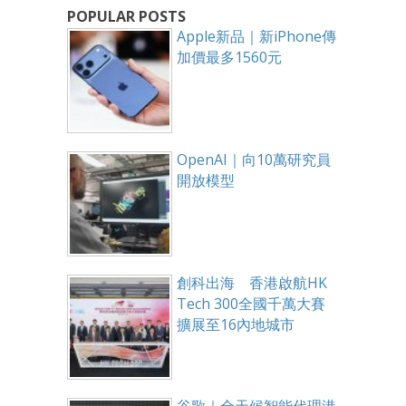
POPULAR POSTS
Apple新品｜新iPhone傳
加價最多1560元
OpenAI｜向10萬研究員
開放模型
創科出海 香港啟航HK
Tech 300全國千萬大賽
擴展至16內地城市