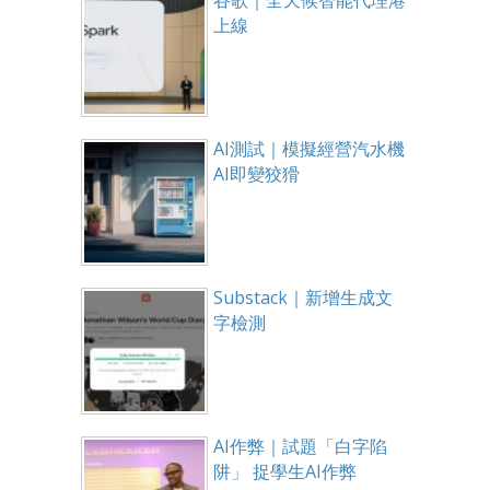
谷歌｜全天候智能代理港
上線
AI測試｜模擬經營汽水機
AI即變狡猾
Substack｜新增生成文
字檢測
AI作弊｜試題「白字陷
阱」 捉學生AI作弊