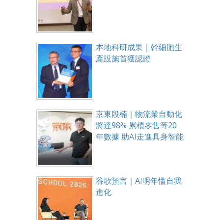
本地科研成果｜幹細胞生
產設施首獲認證
京東段楠｜物流業自動化
將達98% 累積零售等20
年數據 助AI走進具身智能
谷歌預言｜AI明年懂自我
進化