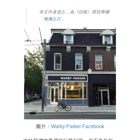
本文作者
老占
，為《信報》撰寫專欄
「
俺俺占占
」
圖片：
Warby Parker Facebook