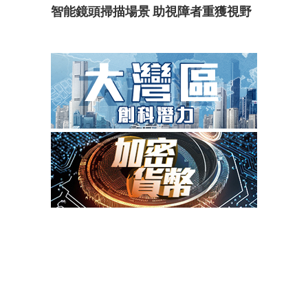
智能鏡頭掃描場景 助視障者重獲視野