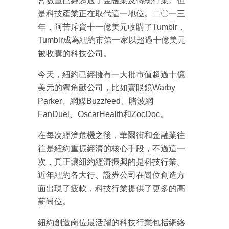
會數量已經超過了金融業及傳統行業。但
是科技產業正在取代這一地位。二〇一三
年，阿苦斥資十一億美元收購了Tumblr，
Tumblr成為紐約市第一家以超過十億美元
被收購的科技公司。
今天，紐約已經擁有一大批市值超過十億
美元的獨角獸公司，比如賣眼鏡Warby
Parker、網媒Buzzfeed、賭波網
FanDuel、OscarHealth和ZocDoc。
在每次經濟危機之後，華爾街和金融業往
往是紐約重振經濟的核心手段，不過這一
成為 EJ Tech 會員
次，真正讓紐約經濟振興的是科技行業。
近年紐約各大行、證券公司在崗位創造方
最新資訊（附創業懶人包）
箱！
面出現了疲軟，科技行業提供了更多的高
薪崗位。
紐約創造崗位最活躍的科技行業包括網絡