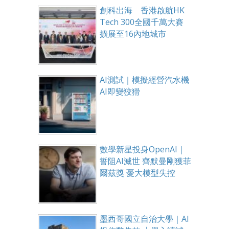
創科出海 香港啟航HK
Tech 300全國千萬大賽
擴展至16內地城市
AI測試｜模擬經營汽水機
AI即變狡猾
數學新星投身OpenAI｜
誓阻AI滅世 齊默曼剛獲菲
爾茲獎 憂大模型失控
墨西哥國立自治大學｜AI