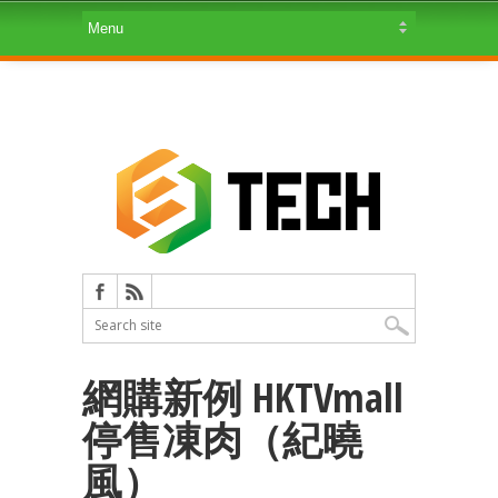
網購新例 HKTVmall
停售凍肉（紀曉
風）