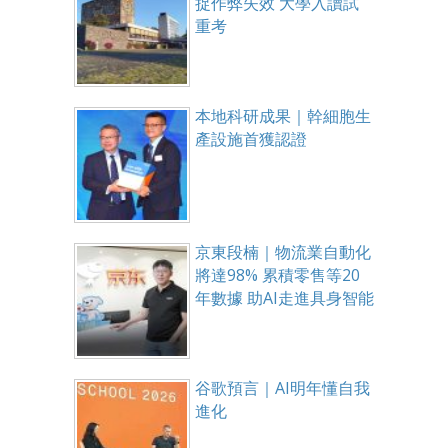
捉作弊失效 大學入讀試
重考
本地科研成果｜幹細胞生
產設施首獲認證
京東段楠｜物流業自動化
將達98% 累積零售等20
年數據 助AI走進具身智能
谷歌預言｜AI明年懂自我
進化