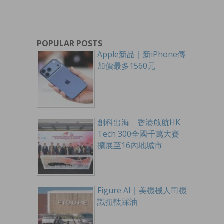
POPULAR POSTS
Apple新品｜新iPhone傳
加價最多1560元
創科出海 香港啟航HK
Tech 300全國千萬大賽
擴展至16內地城市
Figure AI｜美機械人司機
識扭軚踩油