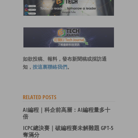
如欲投稿、報料，發布新聞稿或採訪通
知，
按這裏聯絡我們
。
RELATED POSTS
AI編程｜科企前高層：AI編程量多十
倍
ICPC總決賽｜破編程賽未解難題 GPT-5
奪滿分