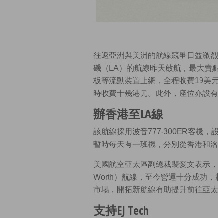
往返亞洲與美洲的航線競爭日益激烈，美國
磯（LA）的航線昨天啟航，最大賣點
板等流動裝置上網，全程收費19美元
時收費十幾港元。此外，座位亦設有
辦香港至LA線
該航線採用波音777-300ER客機
暫時每天有一班機，分別從香港和洛
美國航空亞太區副總裁裴愛文表示，該
Worth）航線，至今營運十分成
市場，開拓新航線有助提升前往亞太
支持EJ Tech