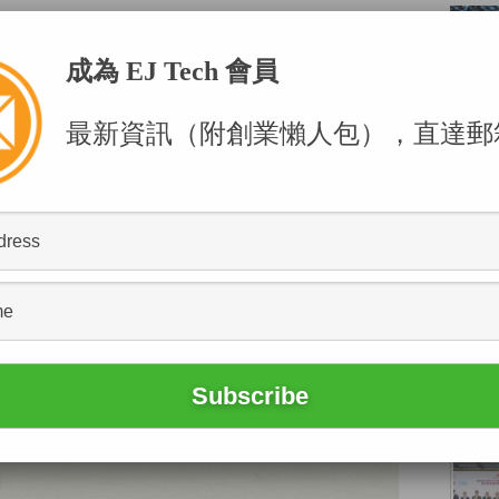
解密
」專欄
成為 EJ Tech 會員
最新資訊（附創業懶人包），直達郵
POPU