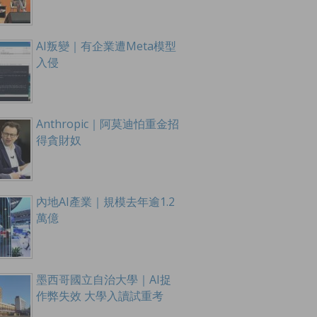
AI叛變｜有企業遭Meta模型
入侵
Anthropic｜阿莫迪怕重金招
得貪財奴
內地AI產業｜規模去年逾1.2
萬億
墨西哥國立自治大學｜AI捉
作弊失效 大學入讀試重考