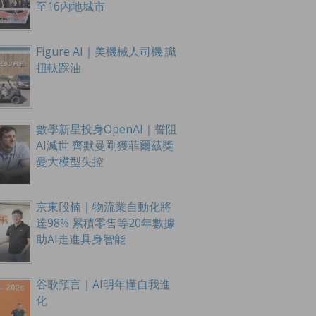
至16內地城市
Figure AI｜美機械人司機 識
扭軚踩油
數學新星投身OpenAI｜誓阻
AI滅世 齊默曼剛獲菲爾茲獎
憂大模型失控
京東段楠｜物流業自動化將
達98% 累積零售等20年數據
助AI走進具身智能
谷歌預言｜AI明年懂自我進
化