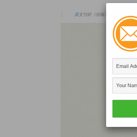
原文
刊於《信報》的「
凌通/中環