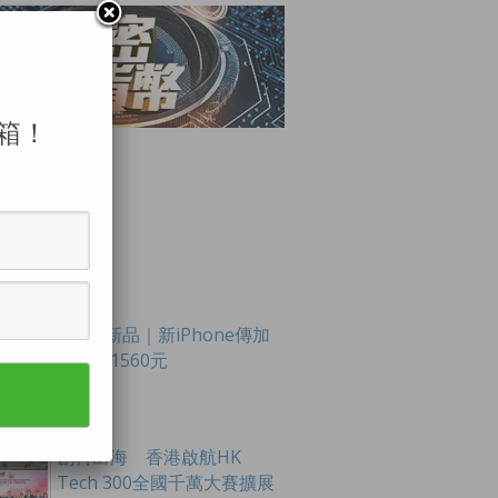
箱！
LAR POSTS
Apple新品｜新iPhone傳加
價最多1560元
創科出海 香港啟航HK
Tech 300全國千萬大賽擴展