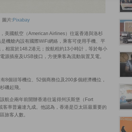
圖片:
Pixabay
航空（American Airlines）往返香港與洛杉
是機艙內設有國際WiFi網絡，乘客可使用手機、平
，相當於148.2港元；按航程約13小時計，等於每小
電源插座及USB接口，方便乘客為流動裝置叉電。
，設有8個頭等機位、52個商務位及200多個經濟機位，
杉磯起飛。
航企兩年前開辦香港往返得州沃斯堡（Fort
功，載客率普遍達九成。他認為，香港是亞太區最重要的
區旅客人數。