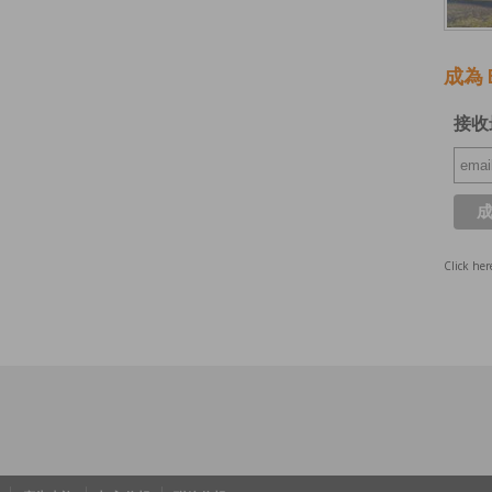
成為 E
接收
Click her