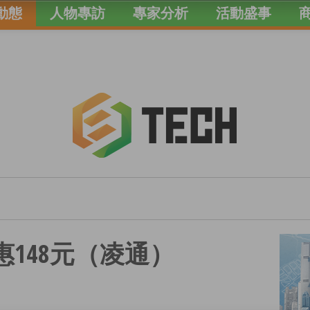
動態
人物專訪
專家分析
活動盛事
惠148元（凌通）