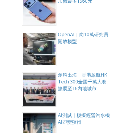
加價最多1560元
OpenAI｜向10萬研究員
開放模型
創科出海 香港啟航HK
Tech 300全國千萬大賽
擴展至16內地城市
AI測試｜模擬經營汽水機
AI即變狡猾