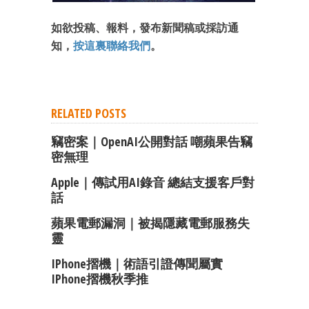
成為 EJ Tech 會員
最新資訊（附創業懶人包）
如欲投稿、報料，發布新聞稿或採訪通
箱！
知，
按這裏聯絡我們
。
RELATED POSTS
竊密案｜OpenAI公開對話 嘲蘋果告竊
密無理
Apple｜傳試用AI錄音 總結支援客戶對
話
蘋果電郵漏洞｜被揭隱藏電郵服務失
靈
IPhone摺機｜術語引證傳聞屬實
IPhone摺機秋季推