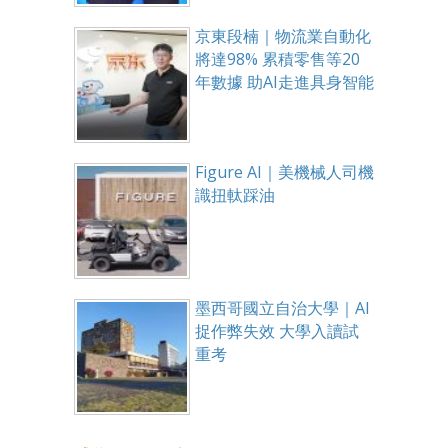
京東段楠｜物流業自動化
將達98% 累積零售等20
年數據 助AI走進具身智能
Figure AI｜美機械人司機
識扭軚踩油
墨西哥國立自治大學｜AI
捉作弊失效 大學入讀試
重考