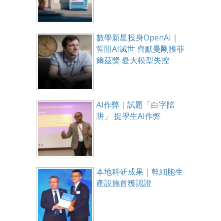
數學新星投身OpenAI｜
誓阻AI滅世 齊默曼剛獲菲
爾茲獎 憂大模型失控
AI作弊｜試題「白字陷
阱」 捉學生AI作弊
本地科研成果｜幹細胞生
產設施首獲認證