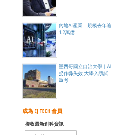
內地AI產業｜規模去年逾
1.2萬億
墨西哥國立自治大學｜AI
捉作弊失效 大學入讀試
重考
成為 EJ TECH 會員
接收最新創科資訊