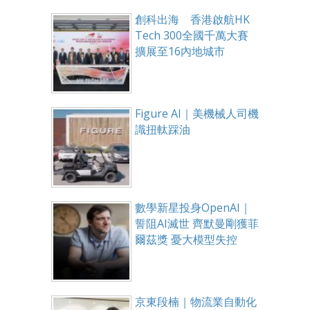
創科出海 香港啟航HK
Tech 300全國千萬大賽
擴展至16內地城市
Figure AI｜美機械人司機
識扭軚踩油
數學新星投身OpenAI｜
誓阻AI滅世 齊默曼剛獲菲
爾茲獎 憂大模型失控
京東段楠｜物流業自動化