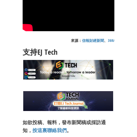
來源：
信報財經新聞
、
36Kr
支持EJ Tech
如欲投稿、報料，發布新聞稿或採訪通
知，
按這裏聯絡我們
。