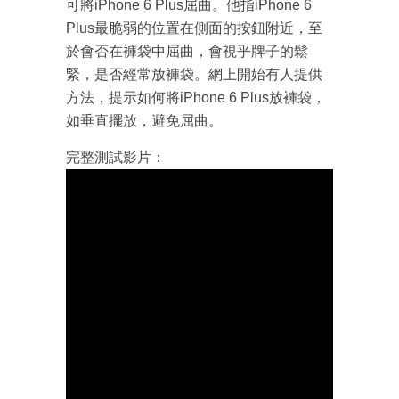
可將iPhone 6 Plus屈曲。他指iPhone 6
Plus最脆弱的位置在側面的按鈕附近，至
於會否在褲袋中屈曲，會視乎牌子的鬆
緊，是否經常放褲袋。網上開始有人提供
方法，提示如何將iPhone 6 Plus放褲袋，
如垂直擺放，避免屈曲。
完整測試影片：
成為 EJ Tech 會員
最新資訊（附創業懶人包）
箱！