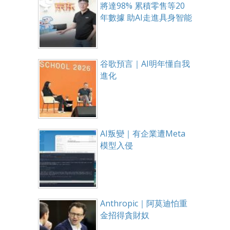
將達98% 累積零售等20
年數據 助AI走進具身智能
谷歌預言｜AI明年懂自我
進化
AI叛變｜有企業遭Meta
模型入侵
Anthropic｜阿莫迪怕重
金招得貪財奴