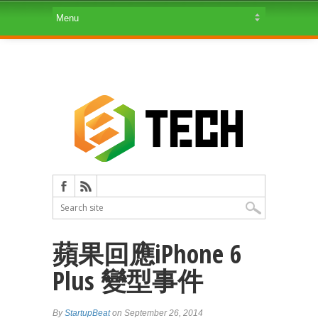
蘋果回應iPhone 6
Plus 變型事件
By
StartupBeat
on September 26, 2014