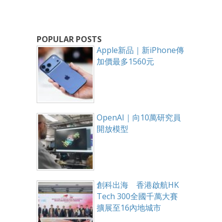
POPULAR POSTS
Apple新品｜新iPhone傳
加價最多1560元
OpenAI｜向10萬研究員
開放模型
創科出海 香港啟航HK
Tech 300全國千萬大賽
擴展至16內地城市