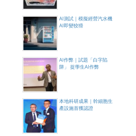
AI測試｜模擬經營汽水機
AI即變狡猾
AI作弊｜試題「白字陷
阱」 捉學生AI作弊
本地科研成果｜幹細胞生
產設施首獲認證