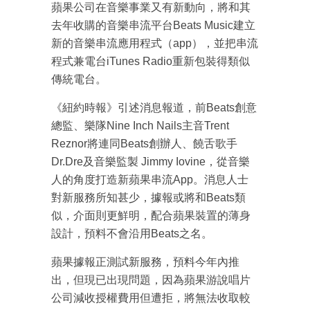
蘋果公司在音樂事業又有新動向，將和其
去年收購的音樂串流平台Beats Music建立
新的音樂串流應用程式（app），並把串流
程式兼電台iTunes Radio重新包裝得類似
傳統電台。
《紐約時報》引述消息報道，前Beats創意
總監、樂隊Nine Inch Nails主音Trent
Reznor將連同Beats創辦人、饒舌歌手
Dr.Dre及音樂監製 Jimmy Iovine，從音樂
人的角度打造新蘋果串流App。消息人士
對新服務所知甚少，據報或將和Beats類
似，介面則更鮮明，配合蘋果裝置的薄身
設計，預料不會沿用Beats之名。
蘋果據報正測試新服務，預料今年內推
出，但現已出現問題，因為蘋果游說唱片
公司減收授權費用但遭拒，將無法收取較