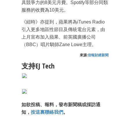
具競爭力的8美元月費。Spotify等部分同類
服務的收費為10美元。
成為 EJ Tech 會員
最新資訊（附創業懶人包）
《紐時》亦提到，蘋果將為iTunes Radio
箱！
引入更多地區性節目及傳統電台元素，由
上月宣布加入蘋果、前英國廣播公司
（BBC）唱片騎師Zane Lowe主理。
來源:
信報財經新聞
支持EJ Tech
如欲投稿、報料，發布新聞稿或採訪通
知，
按這裏聯絡我們
。