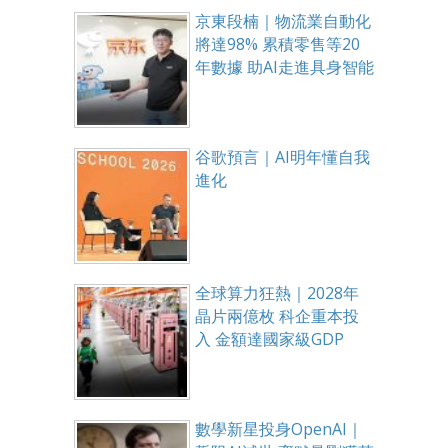
京東段楠｜物流業自動化
將達98% 累積零售等20
年數據 助AI走進具身智能
谷歌預言｜AI明年懂自我
進化
全球算力狂熱｜2028年
晶片兩億枚 科企重本投
入 金額達國家級GDP
數學新星投身OpenAI｜