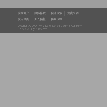
信報簡介
服務條款
私隱政策
免責聲明
廣告查詢
加入信報
聯絡信報
Copyright © 2026 Hong Kong Economic Journal Company
Limited. All rights reserved.