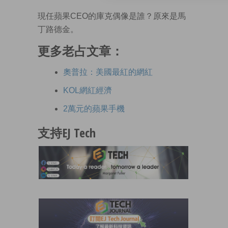
現任蘋果CEO的庫克偶像是誰？原來是馬
丁路德金。
更多老占文章：
奧普拉：美國最紅的網紅
KOL網紅經濟
2萬元的蘋果手機
支持EJ Tech