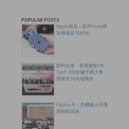
POPULAR POSTS
Apple新品｜新iPhone傳
加價最多1560元
創科出海 香港啟航HK
Tech 300全國千萬大賽
擴展至16內地城市
Figure AI｜美機械人司機
識扭軚踩油