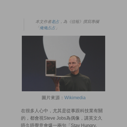
本文作者
老占
，為《信報》撰寫專欄
「
俺俺占占
」
圖片來源：
Wikimedia
在很多人心中，尤其是從事跟科技業有關
的，都會視Steve Jobs為偶像，講英文久
唔久唔覺意會爆一兩句「Stay Hungry,