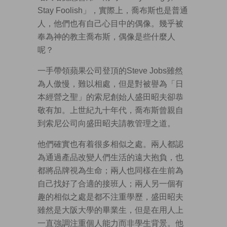
Stay Foolish」，實際上，喬布斯也是普通
人，他們也有自己心目中的偶像。幾乎被
奉為神的教主喬布斯，偶像是些什麼人
呢？
一手帶領蘋果公司登頂的Steve Jobs雖然
為人傲慢，難以相處，但是對被譽為「日
本經營之聖」的索尼創始人盛田昭夫卻恭
敬有加。上世紀九十年代，喬布斯曾親自
到索尼公司向盛田昭夫請教管理之道。
他們確實也有着很多相似之處。兩人都認
為通過產品改變人們生活的遠大抱負，也
都將品牌視為生命；兩人也同樣在生前為
自己找好了合適的接班人；兩人另一個有
趣的相似之處是都不注重學歷，盛田昭夫
雖然是大阪大學的畢業生，但是在用人上
一直強調注重個人能力而非學生背景。他