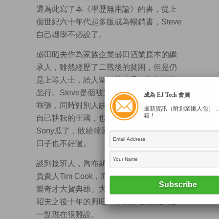
還為此寫了本《學歷無用論》的書，從上
個世紀六十年代起多版成為暢銷書，Steve
自己輟學不必說了。
盛田昭夫作為家族企業盛田酒業原本的繼
承人，雖然經歷了二戰後的貧困，但是仍
是上等人士，給人留下的總是積極向上的
品行。Steve是個被遺棄的孤兒，從小品行
成為 EJ Tech 會員
乖張，同時對別人缺乏信任。二人離開了
最新資訊（附創業懶人包）
箱！
自己耕耘的王國，也帶走了王國的靈魂。
Sony瓜了，敗給韓國三星，Apple未來的
日子也不好過。
談到接班人，喬布斯選擇了產品及供應鏈
負責人Tim Cook，而盛田昭夫選擇的是音
樂奇才大賀典雄。大賀保證了索尼在盛田
昭夫之後十年的興旺，庫克是否能做到這
一點現在很難說。