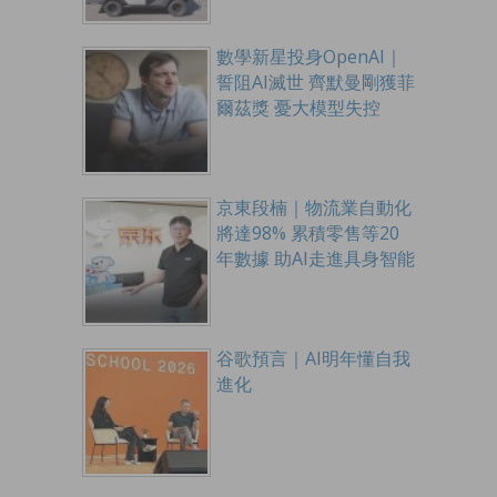
數學新星投身OpenAI｜
誓阻AI滅世 齊默曼剛獲菲
爾茲獎 憂大模型失控
京東段楠｜物流業自動化
將達98% 累積零售等20
年數據 助AI走進具身智能
谷歌預言｜AI明年懂自我
進化