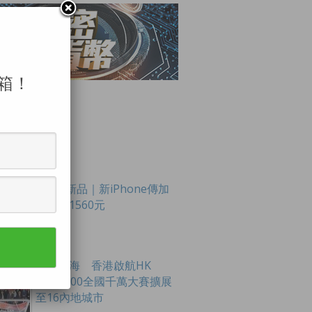
箱！
LAR POSTS
Apple新品｜新iPhone傳加
價最多1560元
創科出海 香港啟航HK
Tech 300全國千萬大賽擴展
至16內地城市