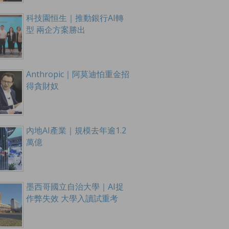
科技園恒生｜推動銀行AI轉
型 兩企方案勝出
Anthropic｜阿莫迪怕重金招
得貪財奴
內地AI產業｜規模去年逾1.2
萬億
墨西哥國立自治大學｜AI捉
作弊失效 大學入讀試重考