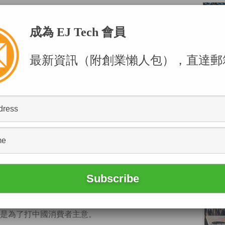
成為 EJ Tech 會員
最新資訊（附創業懶人包），直達郵
POPU
電腦iPad Pro將於明天（11月11日）起接受網上
，售價由799美元起。明天是內地流行的「光棍
是為了打中國消費者主意。