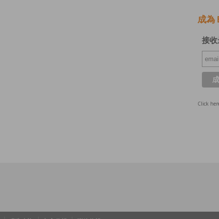
成為 E
接收
Click her