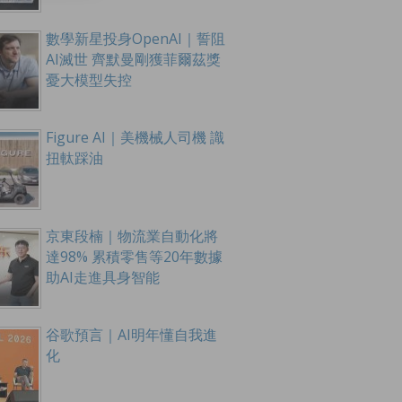
數學新星投身OpenAI｜誓阻
AI滅世 齊默曼剛獲菲爾茲獎
憂大模型失控
Figure AI｜美機械人司機 識
扭軚踩油
京東段楠｜物流業自動化將
達98% 累積零售等20年數據
助AI走進具身智能
谷歌預言｜AI明年懂自我進
化