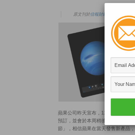
原文刊於
信報財經新聞
蘋果公司昨天宣布，12.9吋超大型平板
預訂，並會於本周稍後在零售店開賣
節」，相信蘋果在當天發售新產品，