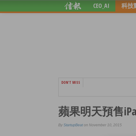
CEO_AI
科技
DON'T MISS
蘋果明天預售iPad
By
StartupBeat
on November 10, 2015