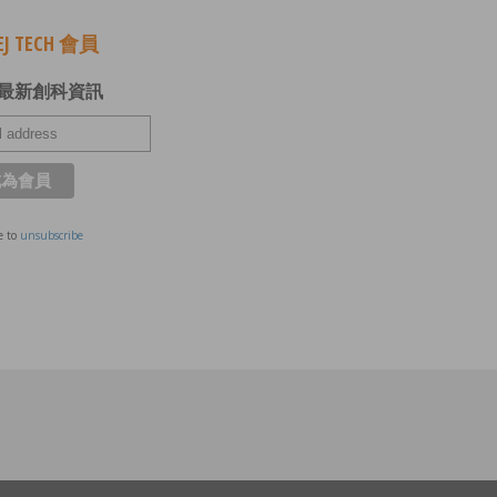
J TECH 會員
最新創科資訊
e to
unsubscribe