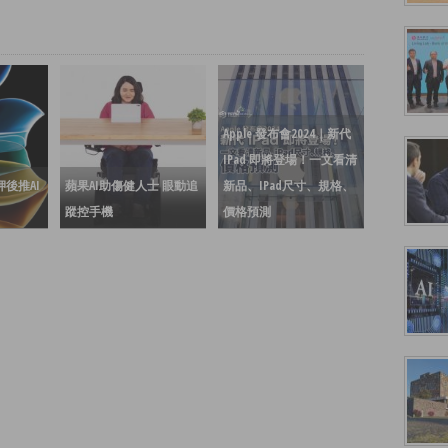
Apple 發布會2024｜新代
IPad 即將登場！一文看清
押後推AI
蘋果AI助傷健人士 眼動追
新品、iPad尺寸、規格、
蹤控手機
價格預測