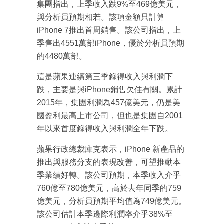
集團指出，上季收入跌9%至469億美元，
與分析員預期相若。該項金額只計算
iPhone 7推出首周銷售。該公司指出，上
季售出4551萬部iPhone，優於分析員預期
的4480萬部。
這是蘋果連續第三季錄得收入與利潤下
跌，主要是與iPhone銷售欠佳有關。累計
2015年，集團利潤為457億美元，仍是美
國盈利最高上市公司，但也是集團自2001
年以來首度錄得收入與利潤全年下跌。
蘋果行政總裁庫克表示，iPhone 新產品的
推出與服務分支的表現改善，可望推動本
季業績好轉。該公司預期，本季收入介乎
760億至780億美元，高於去年同季的759
億美元，分析員預期平均值為749億美元。
該公司估計本季邊際利潤率介乎38%至