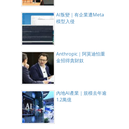
AI叛變｜有企業遭Meta
模型入侵
Anthropic｜阿莫迪怕重
金招得貪財奴
內地AI產業｜規模去年逾
1.2萬億