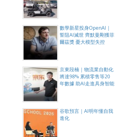
數學新星投身OpenAI｜
誓阻AI滅世 齊默曼剛獲菲
爾茲獎 憂大模型失控
京東段楠｜物流業自動化
將達98% 累積零售等20
年數據 助AI走進具身智能
谷歌預言｜AI明年懂自我
進化