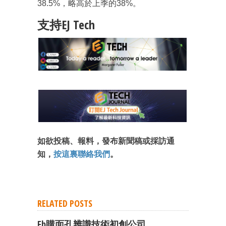
38.5%，略高於上季的38%。
支持EJ Tech
成為 EJ Tech 會員
最新資訊（附創業懶人包）
箱！
如欲投稿、報料，發布新聞稿或採訪通
知，
按這裏聯絡我們
。
RELATED POSTS
Fb購面孔辨識技術初創公司