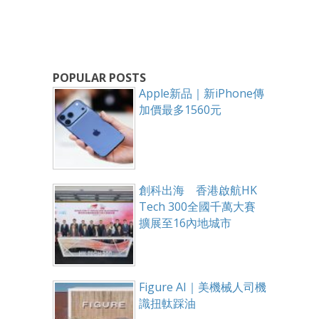
POPULAR POSTS
Apple新品｜新iPhone傳
加價最多1560元
創科出海 香港啟航HK
Tech 300全國千萬大賽
擴展至16內地城市
Figure AI｜美機械人司機
識扭軚踩油